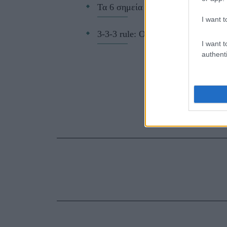
Τα 6 σημεία του σπιτιού που δεν χ
I want t
3-3-3 rule: Ο κανόνας που θα αλλά
I want t
authenti