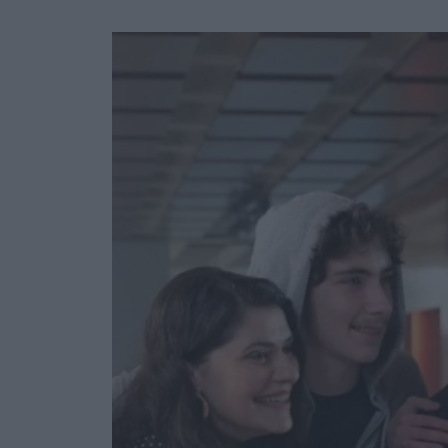
Ask the Gur
Success Stor
Αφιερώματα
ΒΟΞ
Hautes Grecians
Γάμος