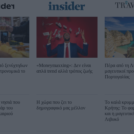
τό ξενύχτηδων
«Moneymaxxing»: Δεν είναι
Πέρα από τη Λ
τρονομικά το
απλά trend αλλά τρόπος ζωής
μαγευτικοί προ
Πορτογαλίας
 νησιά που
Η χώρα που ζει το
Το καλά κρυμμ
άρ του
δημογραφικό μας μέλλον
Κρήτης: Το φα
αιριού
και η μαγευτικ
Λιβυκό