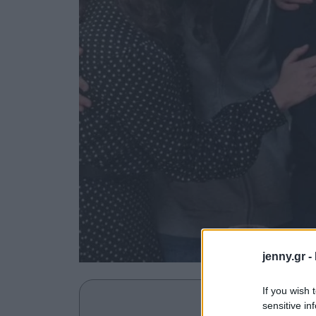
jenny.gr -
If you wish 
Ανακαλύψτε περισσότε
sensitive in