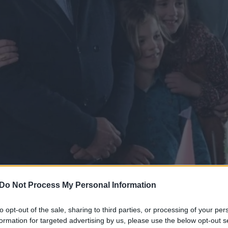
Do Not Process My Personal Information
to opt-out of the sale, sharing to third parties, or processing of your per
ρα άρθρα στα αποτελέσματα αναζήτησης.
formation for targeted advertising by us, please use the below opt-out s