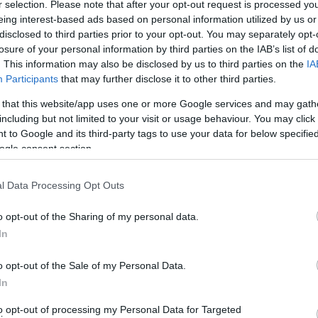
r selection. Please note that after your opt-out request is processed y
eing interest-based ads based on personal information utilized by us or
του jenny.gr στην Google
disclosed to third parties prior to your opt-out. You may separately opt-
losure of your personal information by third parties on the IAB’s list of
. This information may also be disclosed by us to third parties on the
IA
Participants
that may further disclose it to other third parties.
 that this website/app uses one or more Google services and may gath
τερικό η δραματική σειρά του MEGA, «Σιωπηλός Δρόμος»,
including but not limited to your visit or usage behaviour. You may click 
αιωμάτων για την παγκόσμια διανομή της από την Beta
 to Google and its third-party tags to use your data for below specifi
ogle consent section.
ιωπηλού Δρόμου» είναι η περίφημη τηλεοπτική αγορά
l Data Processing Opt Outs
ά θα παρουσιαστεί σε ξένους αγοραστές τη Δευτέρα 4
o opt-out of the Sharing of my personal data.
ilent Road». Αξίζει να σημειωθεί ότι η σειρά έχει ήδη
In
λεχών ξένων τηλεοπτικών δικτύων.
o opt-out of the Sale of my Personal Data.
oli.gr
In
to opt-out of processing my Personal Data for Targeted