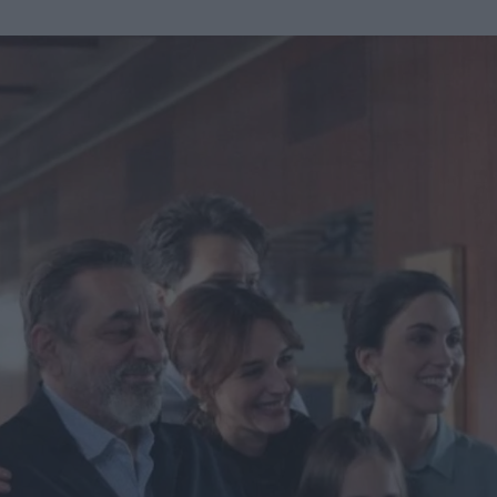
u
ies
Χωρίς Ταμπέλες
Market News