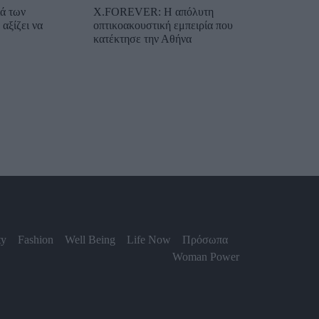
ιά των
X.FOREVER: Η απόλυτη
αξίζει να
οπτικοακουστική εμπειρία που
κατέκτησε την Αθήνα
ty
Fashion
Well Being
Life Now
Πρόσωπα
Woman Power