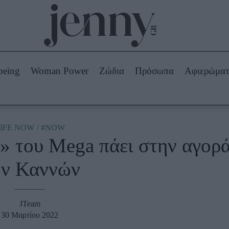
Beauty -
Ομορφιά
ABOUT US
ΔΙΑΦΗΜΙΣΤΕΙΤΕ
ΕΠΙΚΟΙΝΩΝΙΑ
being
Woman Power
Ζώδια
Πρόσωπα
Αφιερώμα
Skincare
ws
Μαλλιά - Νύχια
Μακιγιάζ
Beauty News
IFE NOW
#NOW
» του Mega πάει στην αγορ
πα
Ζώδια
ν Καννών
JTeam
30 Μαρτίου 2022