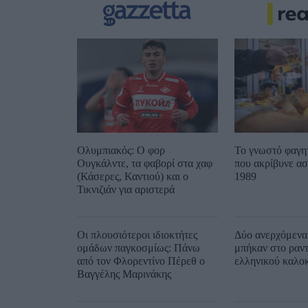
Ολυμπιακός: Ο φορ
Το γνωστό φαγη
Ουγκάλντε, τα φαβορί στα χαφ
που ακρίβυνε ασ
(Κάσερες, Καντιού) και ο
1989
Τικνιζιάν για αριστερά
Οι πλουσιότεροι ιδιοκτήτες
Δύο ανερχόμενα
ομάδων παγκοσμίως: Πάνω
μπήκαν στο ραντ
από τον Φλορεντίνο Πέρεθ ο
ελληνικού καλοκ
Βαγγέλης Μαρινάκης