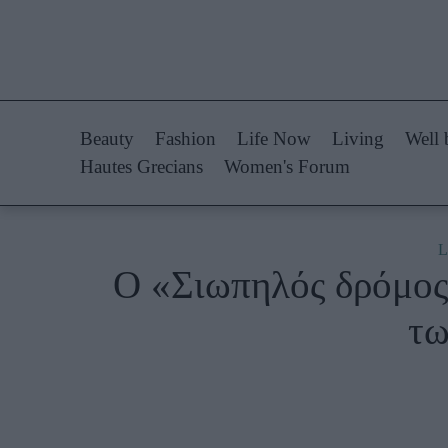
Life Now
Fashion
What's New
Shopping
Beauty
Fashion
Life Now
Living
Well 
Travel
Styling Tips
Hautes Grecians
Women's Forum
Culture
Fashion Ne
City Blogging
L
O «Σιωπηλός δρόμος
Woman Power
Πρόσω
τω
Parenting
Celebrities
Working Girl
Συνεντεύξεις
Real Women
Who
True Stories