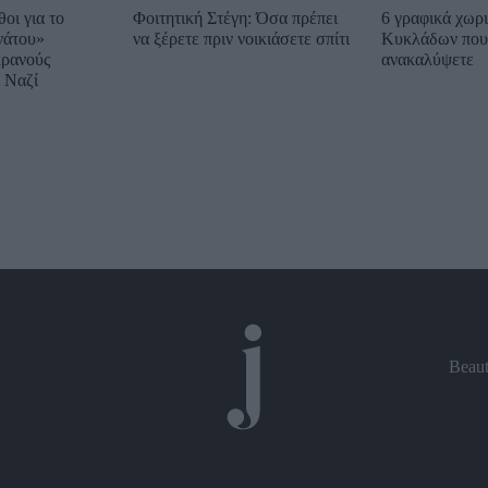
οι για το
Φοιτητική Στέγη: Όσα πρέπει
6 γραφικά χωρ
νάτου»
να ξέρετε πριν νοικιάσετε σπίτι
Κυκλάδων που 
ρανούς
ανακαλύψετε
 Ναζί
Beau