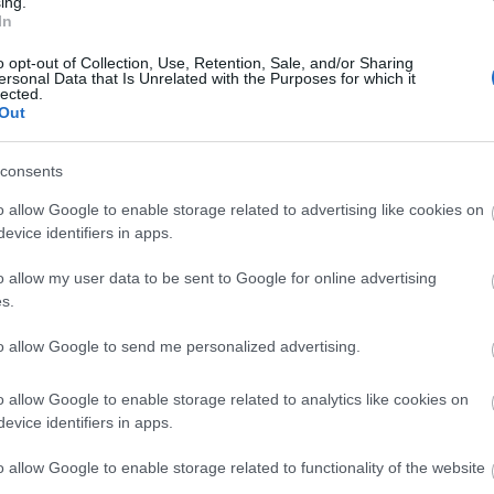
ing.
In
o opt-out of Collection, Use, Retention, Sale, and/or Sharing
ersonal Data that Is Unrelated with the Purposes for which it
lected.
Out
consents
o allow Google to enable storage related to advertising like cookies on
evice identifiers in apps.
o allow my user data to be sent to Google for online advertising
s.
ΑΖΟΝΤΑΙ ΤΩΡΑ
to allow Google to send me personalized advertising.
o allow Google to enable storage related to analytics like cookies on
evice identifiers in apps.
τα ζώδια είναι συνήθως κολλημένα στη μαμά τους
o allow Google to enable storage related to functionality of the website