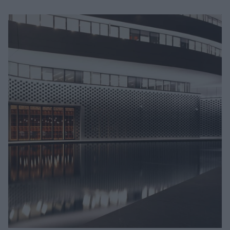
Μακιγιάζ
Beauty News
Well being
Ψυχολογία
Υγεία + Διατροφή
Σχέσεις & Σεξ
Fitness
Woman Power
Parenting
Working Girl
Real Women
Πρόσωπα