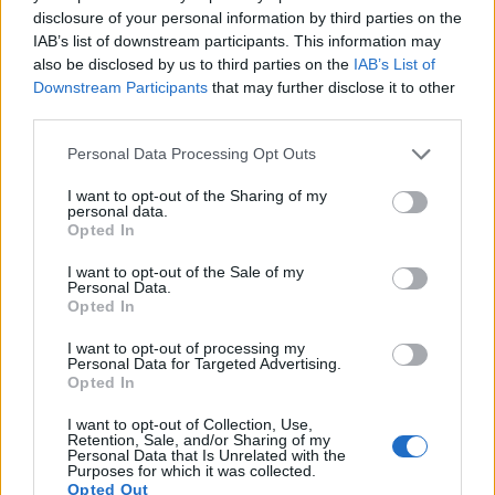
disclosure of your personal information by third parties on the
IAB’s list of downstream participants. This information may
also be disclosed by us to third parties on the
IAB’s List of
Downstream Participants
that may further disclose it to other
third parties.
Please note that this website/app uses one or more Google
Personal Data Processing Opt Outs
services and may gather and store information including but
not limited to your visit or usage behaviour. You may click to
I want to opt-out of the Sharing of my
personal data.
grant or deny consent to Google and its third-party tags to
Opted In
use your data for below specified purposes in below Google
consent section.
I want to opt-out of the Sale of my
Personal Data.
Opted In
I want to opt-out of processing my
Personal Data for Targeted Advertising.
Opted In
I want to opt-out of Collection, Use,
Retention, Sale, and/or Sharing of my
Personal Data that Is Unrelated with the
Purposes for which it was collected.
Opted Out