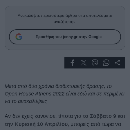
Celebrities
Συνεντεύξεις
Ανακαλύψτε περισσότερα άρθρα στα αποτελέσματα
Who
αναζήτησης.
True Stories
Ask the Guru
Προσθήκη του jenny.gr στην Google
Success Stories
Ζώδια
Living
Μετά από δύο χρόνια διαδικτυακής δράσης, τo
Deco
Open House Athens 2022 είναι εδώ και σε περιμένει
Cooking
να το ανακαλύψεις
Green
Αν δεν έχεις κανονίσει τίποτα για
το Σάββατο 9 και
Αφιερώματα
την Κυριακή 10 Απριλίου
, μπορείς από τώρα να