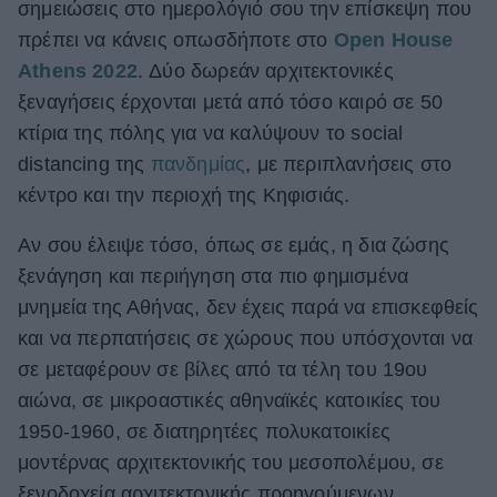
σημειώσεις στο ημερολόγιό σου την επίσκεψη που
ΒΟΞ
πρέπει να κάνεις οπωσδήποτε στο
Open House
Athens 2022
. Δύο δωρεάν αρχιτεκτονικές
ξεναγήσεις έρχονται μετά από τόσο καιρό σε 50
Χωρίς Ταμπέλες
κτίρια της πόλης για να καλύψουν το social
distancing της
πανδημίας
, με περιπλανήσεις στο
κέντρο και την περιοχή της Κηφισιάς.
Women's Forum
Αν σου έλειψε τόσο, όπως σε εμάς, η δια ζώσης
ξενάγηση και περιήγηση στα πιο φημισμένα
Hautes Grecians
μνημεία της Αθήνας, δεν έχεις παρά να επισκεφθείς
και να περπατήσεις σε χώρους που υπόσχονται να
σε μεταφέρουν σε βίλες από τα τέλη του 19ου
Γάμος
αιώνα, σε μικροαστικές αθηναϊκές κατοικίες του
1950-1960, σε διατηρητέες πολυκατοικίες
Market News
μοντέρνας αρχιτεκτονικής του μεσοπολέμου, σε
ξενοδοχεία αρχιτεκτονικής προηγούμενων