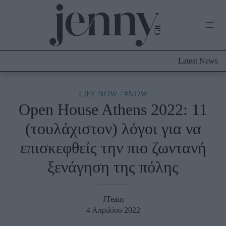
Life Now
What's New
Travel
Latest News
Culture
City Blogging
ABOUT US
ΔΙΑΦΗΜΙΣΤΕΙΤΕ
ΕΠΙΚΟΙΝΩΝΙΑ
LIFE NOW
#NOW
Open House Athens 2022: 11
Fashion
(τουλάχιστον) λόγοι για να
Shopping
επισκεφθείς την πιο ζωντανή
Styling Tips
Fashion News
ξενάγηση της πόλης
Beauty - Ομορφιά
JTeam
Skincare
4 Απριλίου 2022
Μαλλιά - Νύχια