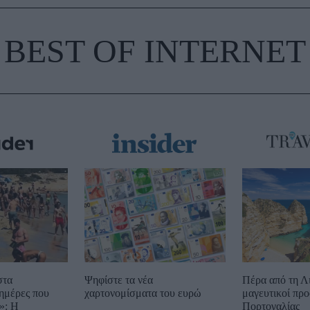
BEST OF INTERNET
στα
Ψηφίστε τα νέα
Πέρα από τη Λ
ημέρες που
χαρτονομίσματα του ευρώ
μαγευτικοί προ
»: Η
Πορτογαλίας