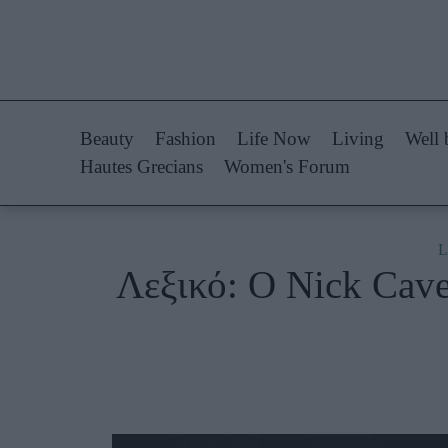
Life Now
Fashion
What's New
Shopping
Beauty
Fashion
Life Now
Living
Well 
Travel
Styling Tips
Hautes Grecians
Women's Forum
Culture
Fashion Ne
City Blogging
L
Λεξικό: Ο Nick Cave
Woman Power
Πρόσω
Parenting
Celebrities
Working Girl
Συνεντεύξεις
Real Women
Who
True Stories