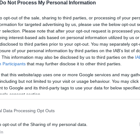
Do Not Process My Personal Information
του jenny.gr στην Google
to opt-out of the sale, sharing to third parties, or processing of your per
formation for targeted advertising by us, please use the below opt-out s
r selection. Please note that after your opt-out request is processed y
eing interest-based ads based on personal information utilized by us or
ης post punk έρχεται στην Αθήνα. Του αξίζει ένα
disclosed to third parties prior to your opt-out. You may separately opt-
συνεντεύξεις του, μέσα στα χρόνια
losure of your personal information by third parties on the IAB’s list of
. This information may also be disclosed by us to third parties on the
IA
ή ζωή. Απλώς, τα τελευταία χρόνια τα tabloids
Participants
that may further disclose it to other third parties.
έιβ για εντελώς εξωκαλλιτεχνικούς λόγους. Η μοιραία
 that this website/app uses one or more Google services and may gath
θουρ σ’ ένα γκρεμό στο Σάσεξ το 2015 και ο αιφνίδιος
including but not limited to your visit or usage behaviour. You may click 
 to Google and its third-party tags to use your data for below specifi
ριν από μερικές εβδομάδες, αναζωπύρωσαν το προφίλ
ogle consent section.
ποιητή, που ο Κέιβ έχει προσπαθήσει μεγαλώνοντας να
το παρελθόν, ‘δούλεψε’ πολύ γι’ αυτό.
l Data Processing Opt Outs
αβεριζόταν με μαθητικά γκρουπάκια στην Αυστραλία –
o opt-out of the Sharing of my personal data.
 party» – όταν πέρασε κάτι βράδια στη φυλακή με την
In
α του, η βιβλιοθηκάριος του τοπικού λυκείου, θα