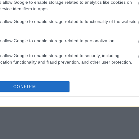
o allow Google to enable storage related to analytics like cookies on
evice identifiers in apps.
ΑΖΟΝΤΑΙ ΤΩΡΑ
o allow Google to enable storage related to functionality of the website
o allow Google to enable storage related to personalization.
τα ζώδια είναι συνήθως κολλημένα στη μαμά τους
o allow Google to enable storage related to security, including
ρειάζεται να καθαρίζεις κάθε εβδομάδα
cation functionality and fraud prevention, and other user protection.
ξει τον τρόπο που ντύνεσαι
CONFIRM