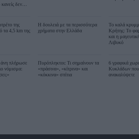
 κανείς δεν
τρέτο της
Η δουλειά με τα περισσότερα
Το καλά κρυμμ
 τα 4,5 km της
χρήματα στην Ελλάδα
Κρήτης: Το φα
και η μαγευτικ
Λιβυκό
μάνη πλήρωσε
Πυρόπληκτοι: Τι σημαίνουν τα
6 γραφικά χωρ
ιο νόμισμα:
«πράσινα», «κίτρινα» και
Κυκλάδων που 
σει;»
«κόκκινα» σπίτια
ανακαλύψετε