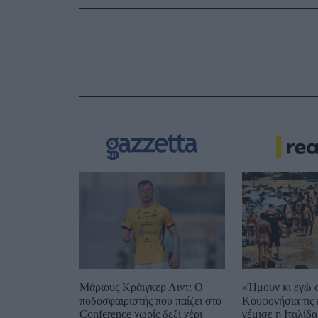
Μάριους Κράιγκερ Λιντ: Ο
«Ήμουν κι εγώ 
ποδοσφαιριστής που παίζει στο
Κουφονήσια τις 
Conference χωρίς δεξί χέρι
γέμισε η Ιταλίδα