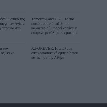
ένο μυστικό της
Tomorrowland 2026: Το πιο
ράγγι των Αγίων
επικό μουσικό ταξίδι του
ή παραλία στο
καλοκαιριού μπορεί να γίνει η
επόμενη μεγάλη σου εμπειρία
ιά των
X.FOREVER: Η απόλυτη
αξίζει να
οπτικοακουστική εμπειρία που
κατέκτησε την Αθήνα