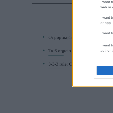
I want t
web or d
ΔΙΑΒ
I want t
or app.
I want t
Οι μαμάκηδες του ζωδιακού: Αυτά 
I want t
Τα 6 σημεία του σπιτιού που δεν χ
authenti
3-3-3 rule: Ο κανόνας που θα αλλά