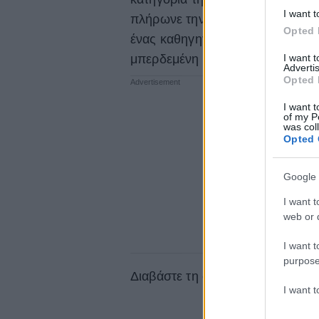
I want t
πλήρωνε την εγγύηση της αποφυλ
Opted 
ένας καθηγητής μαθηματικών, εί
I want 
μπερδεμένη εφηβεία του Κέιβ κ
Advertis
Opted 
I want t
of my P
was col
Opted 
Google 
I want t
web or d
I want t
purpose
Διαβάστε τη συνέχεια στο
monopo
I want 