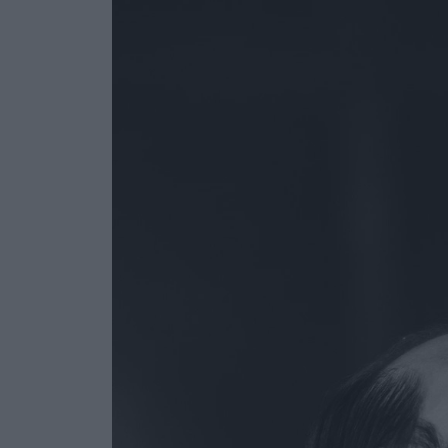
Ask the Gur
Success Stor
Αφιερώματα
ΒΟΞ
Hautes Grecians
Γάμος