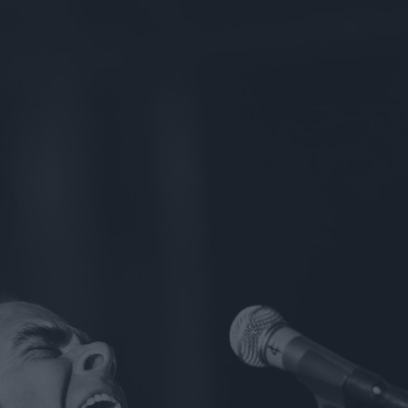
u
ies
Χωρίς Ταμπέλες
Market News