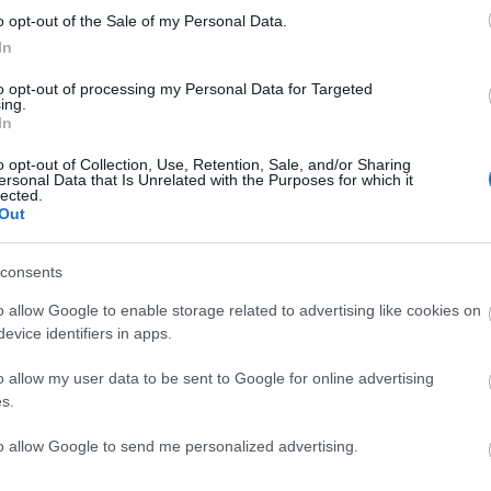
o opt-out of the Sale of my Personal Data.
άκισης του για να του ανακοινώσει ότι ο πατέρας του,
In
χε πεθάνει το προηγούμενο βράδυ σε αυτοκινητιστικό. 
to opt-out of processing my Personal Data for Targeted
ορυφωνόταν στην απώλεια.
ing.
In
o opt-out of Collection, Use, Retention, Sale, and/or Sharing
ersonal Data that Is Unrelated with the Purposes for which it
lected.
Out
consents
o allow Google to enable storage related to advertising like cookies on
evice identifiers in apps.
o allow my user data to be sent to Google for online advertising
s.
li.gr
to allow Google to send me personalized advertising.