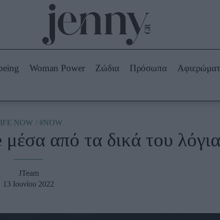
Beauty -
Ομορφιά
ABOUT US
ΔΙΑΦΗΜΙΣΤΕΙΤΕ
ΕΠΙΚΟΙΝΩΝΙΑ
being
Woman Power
Ζώδια
Πρόσωπα
Αφιερώμα
Skincare
ws
Μαλλιά - Νύχια
Μακιγιάζ
Beauty News
IFE NOW
#NOW
 μέσα από τα δικά του λόγι
πα
Ζώδια
JTeam
13 Ιουνίου 2022