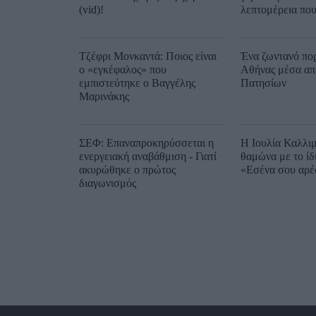
(vid)!
λεπτομέρεια που
ανέφερε
Τζέφρι Μονκαντά: Ποιος είναι
Ένα ζωντανό πορ
ο «εγκέφαλος» που
Αθήνας μέσα από
εμπιστεύτηκε ο Βαγγέλης
Πατησίων
Μαρινάκης
ΣΕΦ: Επαναπροκηρύσσεται η
Η Ιουλία Καλλι
ενεργειακή αναβάθμιση - Γιατί
θαμώνα με το ίδ
ακυρώθηκε ο πρώτος
«Εσένα σου αρέ
διαγωνισμός