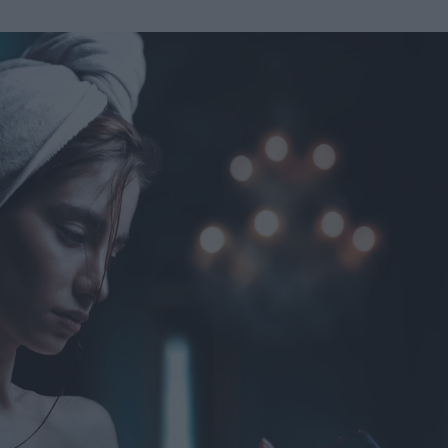
u
ies
Χωρίς Ταμπέλες
Market News