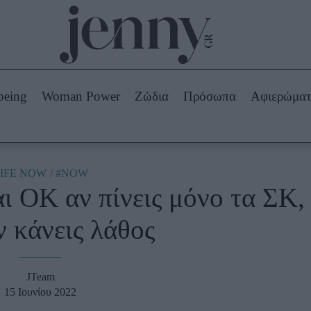
Beauty -
Ομορφιά
ABOUT US
ΔΙΑΦΗΜΙΣΤΕΙΤΕ
ΕΠΙΚΟΙΝΩΝΙΑ
being
Woman Power
Ζώδια
Πρόσωπα
Αφιερώμα
Skincare
ws
Μαλλιά - Νύχια
Μακιγιάζ
Beauty News
IFE NOW
#NOW
ναι OK αν πίνεις μόνο τα ΣΚ,
πα
Ζώδια
 κάνεις λάθος
JTeam
15 Ιουνίου 2022