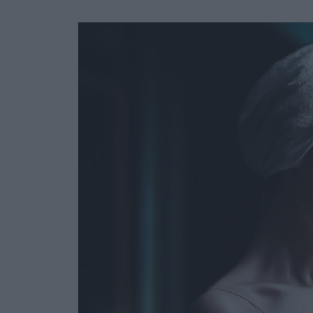
Ask the Gur
Success Stor
Αφιερώματα
ΒΟΞ
Hautes Grecians
Γάμος