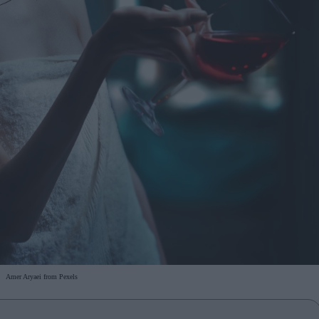
Amer Aryaei from Pexels