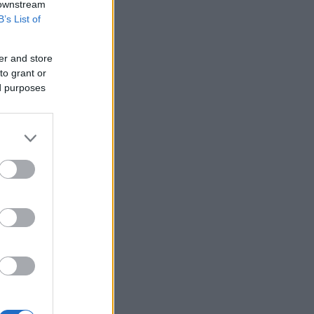
 downstream
B’s List of
er and store
to grant or
ed purposes