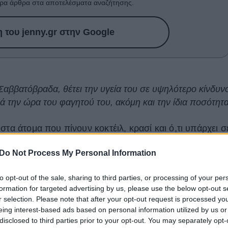
ρα άρθρα στα αποτελέσματα αναζήτησης.
του jenny.gr στην Google
Σαββατόβραδα, θέτει την υγεία του σε υψηλότερο κίνδυν
ά την ώρα του φαγητού του, ακόμη και την ίδια ποσότητ
στα άτομα που πίνουν κοκτέιλ, κρασί και ό,τι υπάρχει σ
νέα έρευνα έρχεται να σου υποδείξει πως η τακτική
Do Not Process My Personal Information
ι πολύ πιο ύπουλη από την καθημερινή κατανάλωση.
to opt-out of the sale, sharing to third parties, or processing of your per
ρώσουν ό,τι πίστευες μέχρι σήμερα για την εγκράτειά
formation for targeted advertising by us, please use the below opt-out s
ιμο καθηγητή ψυχιατρικής και συμπεριφορικών
r selection. Please note that after your opt-out request is processed y
ty School of Medicine, Rudolf Moos: «Αυτό επιτρέπει σ
eing interest-based ads based on personal information utilized by us or
disclosed to third parties prior to your opt-out. You may separately opt-
ν λανθασμένα ότι η αραιή κατανάλωση αλκοόλ είναι