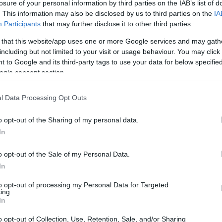
losure of your personal information by third parties on the IAB’s list of
αναλωτικό μοτίβο».
. This information may also be disclosed by us to third parties on the
IA
Participants
that may further disclose it to other third parties.
 that this website/app uses one or more Google services and may gath
including but not limited to your visit or usage behaviour. You may click 
 to Google and its third-party tags to use your data for below specifi
ogle consent section.
l Data Processing Opt Outs
o opt-out of the Sharing of my personal data.
In
o opt-out of the Sale of my Personal Data.
κεφαλής της πρόσφατης έρευνας, που διαπίστωσε ότι
In
άνω από 30, καταλήγουν σε κραιπάλη τα Σαββατοκύριακα
to opt-out of processing my Personal Data for Targeted
να όλα τα χρωστούμενα της εβδομάδας.
Οι
ing.
In
 για τα καλά στο ποτό μόνο τις δύο αυτές ημέρες,
 παρουσιάσουν προβλήματα αλκοολισμού
, βλέποντας
o opt-out of Collection, Use, Retention, Sale, and/or Sharing