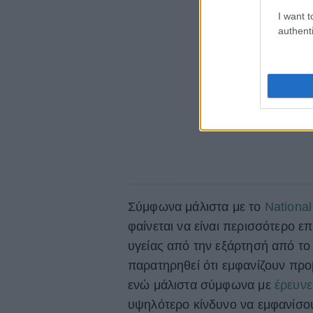
I want t
authenti
Σύμφωνα μάλιστα με το
National
φαίνεται να είναι περισσότερο 
υγείας από την εξάρτησή από το 
παρατηρηθεί ότι εμφανίζουν προ
ενώ μάλιστα σύμφωνα με
έρευνε
υψηλότερο κίνδυνο να εμφανίσου