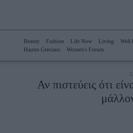
Life Now
Fashion
What's New
Shopping
Beauty
Fashion
Life Now
Living
Well 
Travel
Styling Tips
Hautes Grecians
Women's Forum
Culture
Fashion Ne
City Blogging
L
Αν πιστεύεις ότι εί
Woman Power
Πρόσω
μάλλον
Parenting
Celebrities
Working Girl
Συνεντεύξεις
Real Women
Who
True Stories