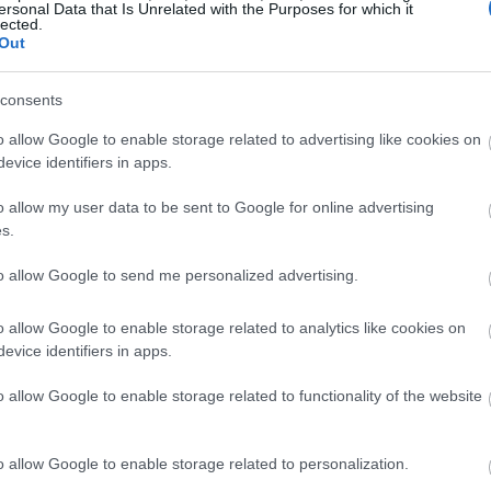
ersonal Data that Is Unrelated with the Purposes for which it
ή στο σπίτι στη συναναστροφή με τα παιδιά, σύμφωνα μ
lected.
Out
νεπιστήμιο του Texas στο Austin, Charles Holahan.
 καταλώνει 7 ποτά τα Σαββατόβραδα, θέτει την υγεί
consents
ό κάποιον που πίνει καθημερινά την ώρα του
o allow Google to enable storage related to advertising like cookies on
δια ποσότητα
, όπως εξηγεί ο Holahan. Προηγούμενες
evice identifiers in apps.
ου είναι πιο επιρρεπή στον εθισμό, είναι πάνω από 30
o allow my user data to be sent to Google for online advertising
ο σε ενήλικες που είναι πάνω από 65 χρονών.
s.
to allow Google to send me personalized advertising.
o allow Google to enable storage related to analytics like cookies on
evice identifiers in apps.
o allow Google to enable storage related to functionality of the website
o allow Google to enable storage related to personalization.