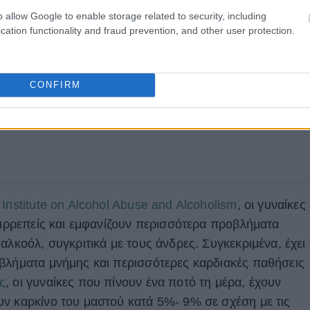
o allow Google to enable storage related to security, including
cation functionality and fraud prevention, and other user protection.
CONFIRM
 Institute on Alcohol Abuse and Alcoholism
, οι γυναίκες
επιρρεπείς και εμφανίζουν περισσότερα προβλήματα
αλκοόλ, συγκριτικά με τους άνδρες. Συγκεκριμένα, έχει
βλήματα μνήμης και περισσότερες καρδιακές παθήσεις
ς
, οι γυναίκες που πίνουν ένα ποτό τη μέρα, έχουν
ν καρκίνο του μαστού κατά 5%- 9% σε σχέση με τις