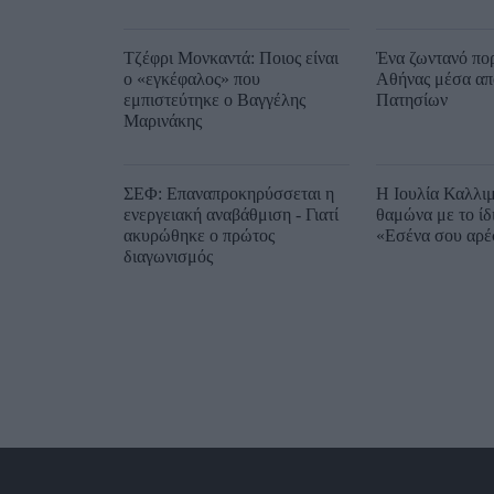
ανέφερε
Τζέφρι Μονκαντά: Ποιος είναι
Ένα ζωντανό πορ
ο «εγκέφαλος» που
Αθήνας μέσα από
εμπιστεύτηκε ο Βαγγέλης
Πατησίων
Μαρινάκης
ΣΕΦ: Επαναπροκηρύσσεται η
Η Ιουλία Καλλι
ενεργειακή αναβάθμιση - Γιατί
θαμώνα με το ίδ
ακυρώθηκε ο πρώτος
«Εσένα σου αρέ
διαγωνισμός