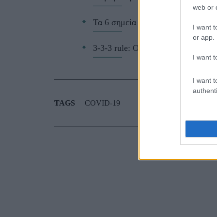
web or d
Τα 6 σημεία του σπιτιού που δεν χ
I want t
or app.
3-3-3 rule: Ο κανόνας που θα αλλά
I want t
I want t
authenti
TAGS
COVID-19