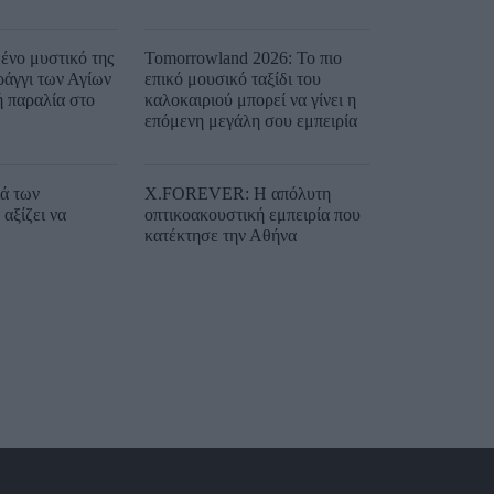
ένο μυστικό της
Tomorrowland 2026: Το πιο
ράγγι των Αγίων
επικό μουσικό ταξίδι του
ή παραλία στο
καλοκαιριού μπορεί να γίνει η
επόμενη μεγάλη σου εμπειρία
ιά των
X.FOREVER: Η απόλυτη
αξίζει να
οπτικοακουστική εμπειρία που
κατέκτησε την Αθήνα