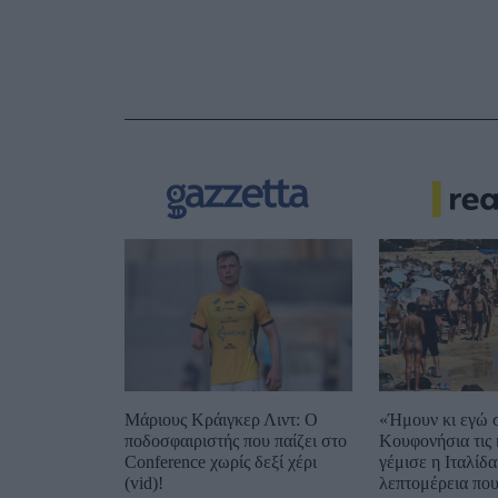
Μάριους Κράιγκερ Λιντ: Ο
«Ήμουν κι εγώ 
ποδοσφαιριστής που παίζει στο
Κουφονήσια τις 
Conference χωρίς δεξί χέρι
γέμισε η Ιταλίδα
(vid)!
λεπτομέρεια που