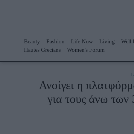
Life Now
Fashion
What's New
Shopping
Beauty
Fashion
Life Now
Living
Well 
Travel
Styling Tips
Hautes Grecians
Women's Forum
Culture
Fashion Ne
City Blogging
L
Ανοίγει η πλατφόρμ
Woman Power
Πρόσω
για τους άνω των 
Parenting
Celebrities
Working Girl
Συνεντεύξεις
Real Women
Who
True Stories