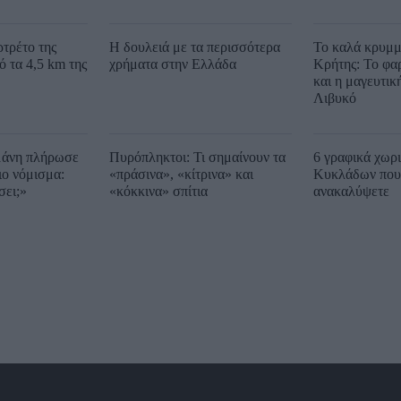
τρέτο της
Η δουλειά με τα περισσότερα
Το καλά κρυμμ
 τα 4,5 km της
χρήματα στην Ελλάδα
Κρήτης: Το φα
και η μαγευτικ
Λιβυκό
μάνη πλήρωσε
Πυρόπληκτοι: Τι σημαίνουν τα
6 γραφικά χωρ
ιο νόμισμα:
«πράσινα», «κίτρινα» και
Κυκλάδων που 
σει;»
«κόκκινα» σπίτια
ανακαλύψετε