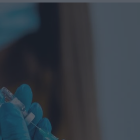
u
ies
Χωρίς Ταμπέλες
Market News