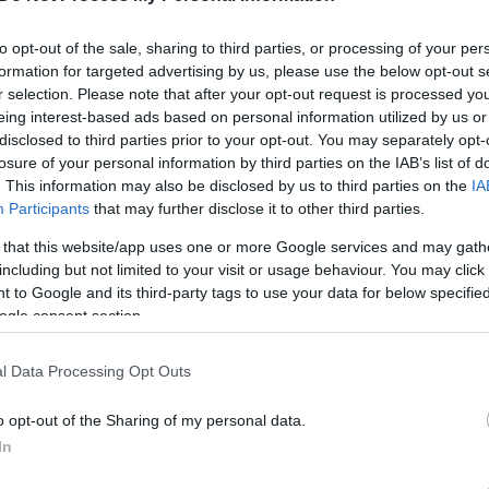
του jenny.gr στην Google
to opt-out of the sale, sharing to third parties, or processing of your per
formation for targeted advertising by us, please use the below opt-out s
r selection. Please note that after your opt-out request is processed y
eing interest-based ads based on personal information utilized by us or
ένη απόφαση για την 4η δόση εμβολίου την εκ νέου έξαρσ
disclosed to third parties prior to your opt-out. You may separately opt-
losure of your personal information by third parties on the IAB’s list of
που εδώ και τρεις εβδομάδες μετά την άρση της
. This information may also be disclosed by us to third parties on the
IA
 εσωτερικούς χώρους
Participants
that may further disclose it to other third parties.
 that this website/app uses one or more Google services and may gath
τφόρμα για τον εμβολιασμό όλων των άνω των 30 ετών
including but not limited to your visit or usage behaviour. You may click 
όση του εμβολίου κατά του κορονοϊού προχωρά η Εθνική
 to Google and its third-party tags to use your data for below specifi
 Επιτροπή Εμβολιασμών εισηγείται να δίνεται η
ogle consent section.
ερη αναμνηστική δόση σε άτομα ηλικίας 30 ως 59 ετών
μα θα ανοίξει για όλους όσους το επιθυμούν την
l Data Processing Opt Outs
o opt-out of the Sharing of my personal data.
In
r.gr