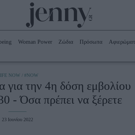
Beauty -
Ομορφιά
ABOUT US
ΔΙΑΦΗΜΙΣΤΕΙΤΕ
ΕΠΙΚΟΙΝΩΝΙΑ
being
Woman Power
Ζώδια
Πρόσωπα
Αφιερώμα
Skincare
ws
Μαλλιά - Νύχια
Μακιγιάζ
Beauty News
IFE NOW
#NOW
α για την 4η δόση εμβολίου
πα
Ζώδια
30 - Όσα πρέπει να ξέρετε
23 Ιουνίου 2022