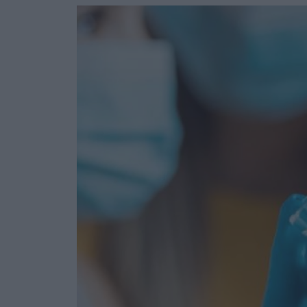
Ask the Gur
Success Stor
Αφιερώματα
ΒΟΞ
Hautes Grecians
Γάμος