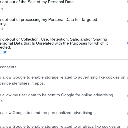
o opt-out of the Sale of my Personal Data.
In
to opt-out of processing my Personal Data for Targeted
ing.
In
o opt-out of Collection, Use, Retention, Sale, and/or Sharing
ersonal Data that Is Unrelated with the Purposes for which it
lected.
Out
consents
o allow Google to enable storage related to advertising like cookies on
evice identifiers in apps.
o allow my user data to be sent to Google for online advertising
ΑΖΟΝΤΑΙ ΤΩΡΑ
s.
to allow Google to send me personalized advertising.
τα ζώδια είναι συνήθως κολλημένα στη μαμά τους
o allow Google to enable storage related to analytics like cookies on