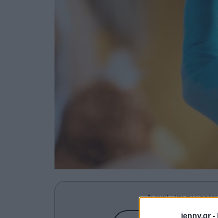
Ανακαλύψτε περισσότε
jenny.gr -