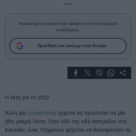
Celebrities
pexels
Συνεντεύξεις
Who
Ανακαλύψτε περισσότερα άρθρα στα αποτελέσματα
True Stories
αναζήτησης.
Ask the Guru
Success Stories
Προσθήκη του jenny.gr στην Google
Ζώδια
Living
Deco
H έκτη για το 2022
Cooking
Green
Άλλη μία
γυναικτονία
έρχεται να προστεθεί σε μία
ήδη μακρά λίστα. Στην οδό της οδό Ματρόζου στο
Αφιερώματα
Κουκάκι, ένας 55χρονος φέρεται να δολοφόνησε τη