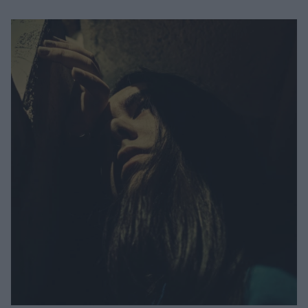
Μακιγιάζ
Beauty News
Well being
Ψυχολογία
Υγεία + Διατροφή
Σχέσεις & Σεξ
Fitness
Woman Power
Parenting
Working Girl
Real Women
Πρόσωπα