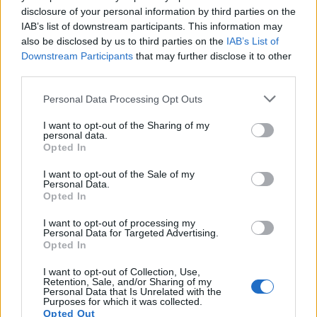
disclosure of your personal information by third parties on the
IAB’s list of downstream participants. This information may
also be disclosed by us to third parties on the
IAB’s List of
Downstream Participants
that may further disclose it to other
third parties.
Please note that this website/app uses one or more Google
Personal Data Processing Opt Outs
services and may gather and store information including but
not limited to your visit or usage behaviour. You may click to
I want to opt-out of the Sharing of my
personal data.
grant or deny consent to Google and its third-party tags to
Ο άνδρας έχει διακομιστεί και νοσηλεύεται στο ΚΑΤ.
Opted In
use your data for below specified purposes in below Google
Στο σημείο του στυγερού εγκλήματος βρίσκονται
consent section.
I want to opt-out of the Sale of my
Personal Data.
αξιωματικοί της Ασφάλειας που διεξάγουν έρευνες
Opted In
και ιατροδικαστής που θα εξετάσει το άτυχο θύμα.
I want to opt-out of processing my
Personal Data for Targeted Advertising.
Opted In
I want to opt-out of Collection, Use,
Retention, Sale, and/or Sharing of my
ΔΙΑΒΑΖΟΝΤΑΙ ΤΩΡΑ
Personal Data that Is Unrelated with the
Purposes for which it was collected.
Opted Out