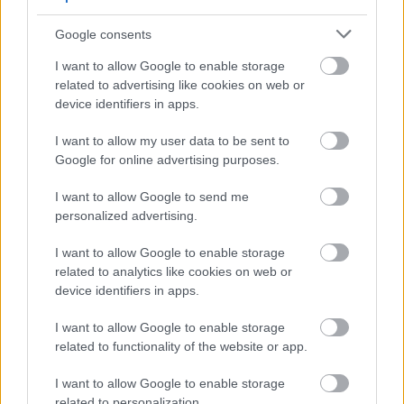
Google consents
Οι μαμάκηδες του ζωδιακού: Αυτά τα ζώδια είναι
I want to allow Google to enable storage
συνήθως κολλημένα στη μαμά τους
related to advertising like cookies on web or
device identifiers in apps.
Τα 6 σημεία του σπιτιού που δεν χρειάζεται να
I want to allow my user data to be sent to
καθαρίζεις κάθε εβδομάδα
Google for online advertising purposes.
3-3-3 rule: Ο κανόνας που θα αλλάξει τον τρόπο
I want to allow Google to send me
personalized advertising.
που ντύνεσαι
I want to allow Google to enable storage
related to analytics like cookies on web or
device identifiers in apps.
TAGS
ΓΥΝΑΙΚΟΚΤΟΝΙΑ
I want to allow Google to enable storage
related to functionality of the website or app.
I want to allow Google to enable storage
related to personalization.