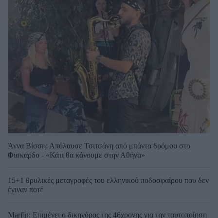
Άννα Βίσση: Απόλαυσε Τσιτσάνη από μπάντα δρόμου στο
Φισκάρδο - «Κάτι θα κάνουμε στην Αθήνα»
15+1 θρυλικές μεταγραφές του ελληνικού ποδοσφαίρου που δεν
έγιναν ποτέ
Marfin: Επιμένει ο δικηγόρος της 46χρονης για την ταυτοποίηση