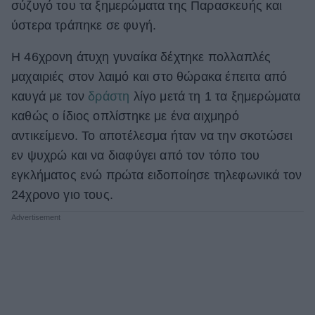
σύζυγό του τα ξημερώματα της Παρασκευής και
ΒΟΞ
ύστερα τράπηκε σε φυγή.
Η 46χρονη άτυχη γυναίκα δέχτηκε πολλαπλές
Χωρίς Ταμπέλες
μαχαιριές στον λαιμό και στο θώρακα
έπειτα από
καυγά με τον
δράστη
λίγο μετά τη 1 τα ξημερώματα
καθώς ο ίδιος οπλίστηκε με ένα αιχμηρό
Women's Forum
αντικείμενο. Το αποτέλεσμα ήταν να την σκοτώσει
εν ψυχρώ και να διαφύγει από τον τόπο του
εγκλήματος ενώ πρώτα ειδοποίησε τηλεφωνικά τον
Hautes Grecians
24χρονο γιο τους.
Γάμος
Market News