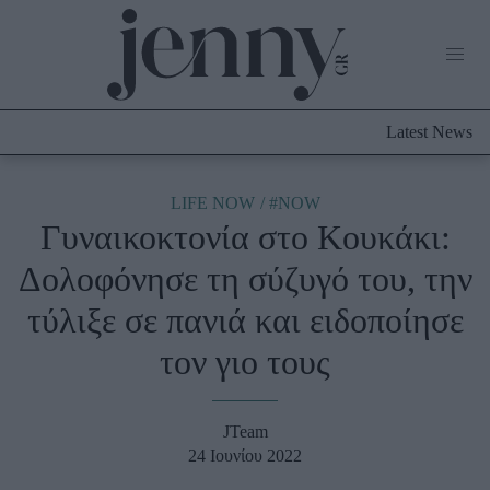
Life Now
What's New
Travel
Latest News
Culture
City Blogging
ABOUT US
ΔΙΑΦΗΜΙΣΤΕΙΤΕ
ΕΠΙΚΟΙΝΩΝΙΑ
LIFE NOW
#NOW
Γυναικοκτονία στο Κουκάκι:
Fashion
Δολοφόνησε τη σύζυγό του, την
Shopping
τύλιξε σε πανιά και ειδοποίησε
Styling Tips
Fashion News
τον γιο τους
Beauty - Ομορφιά
JTeam
Skincare
24 Ιουνίου 2022
Μαλλιά - Νύχια