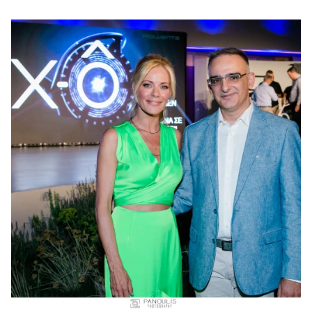
Μακιγιάζ
Beauty News
Well being
Ψυχολογία
Υγεία + Διατροφή
Σχέσεις & Σεξ
Fitness
Woman Power
Parenting
Working Girl
Real Women
Πρόσωπα