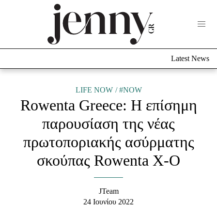
Life Now
What's New
Travel
Latest News
Culture
City Blogging
ABOUT US
ΔΙΑΦΗΜΙΣΤΕΙΤΕ
ΕΠΙΚΟΙΝΩΝΙΑ
LIFE NOW
#NOW
Rowenta Greece: Η επίσημη
Fashion
παρουσίαση της νέας
Shopping
πρωτοποριακής ασύρματης
Styling Tips
Fashion News
σκούπας Rowenta X-O
Beauty - Ομορφιά
JTeam
Skincare
24 Ιουνίου 2022
Μαλλιά - Νύχια