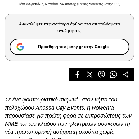
Celebrities
Ζέτα Μακρυπούλια, Μανούσος Χαλκιαδάκης (Γενικός διευθυντής Groupe SEB)
Συνεντεύξεις
Who
Ανακαλύψτε περισσότερα άρθρα στα αποτελέσματα
True Stories
αναζήτησης.
Ask the Guru
Success Stories
Προσθήκη του jenny.gr στην Google
Ζώδια
Living
Deco
Σε ένα φουτουριστικό σκηνικό, στον κήπο του
Cooking
πολυχώρου Anassa City Events, η Rowenta
Green
παρουσίασε για πρώτη φορά σε εκπροσώπους των
ΜΜΕ και του κλάδου των ηλεκτρικών συσκευών τη
Αφιερώματα
νέα πρωτοποριακή ασύρματη σκούπα χωρίς