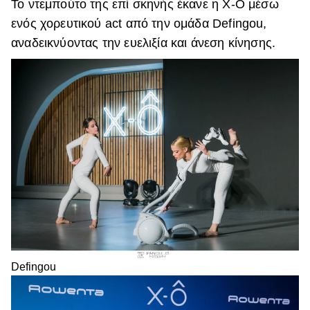
Το ντεμπούτο της επί σκηνής έκανε η Χ-Ο μέσω
ενός χορευτικού act από την ομάδα Defingou,
αναδεικνύοντας την ευελιξία και άνεση κίνησης.
Defingou