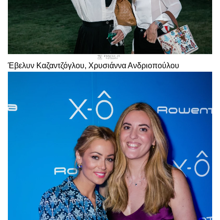
Έβελυν Καζαντζόγλου, Χρυσιάννα Ανδριοπούλου