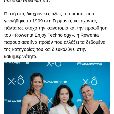
σακούλα Rowenta Χ-Ο.
ΒΟΞ
Πιστή στις διαχρονικές αξίες του brand, που
γεννήθηκε το 1909 στη Γερμανία, και έχοντας
Χωρίς Ταμπέλες
πάντα ως στόχο την καινοτομία και την προώθηση
του «Rowenta Enjoy Technology», η Rowenta
παρουσίασε ένα προϊόν που αλλάζει τα δεδομένα
Women's Forum
της κατηγορίας του και διευκολύνει στην
καθημερινότητα.
Hautes Grecians
Γάμος
Market News