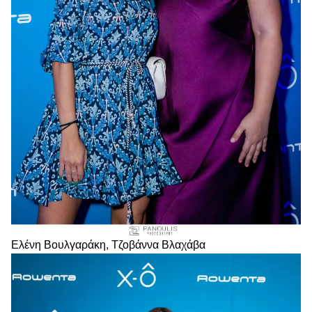
Ελένη Βουλγαράκη, Τζοβάννα Βλαχάβα