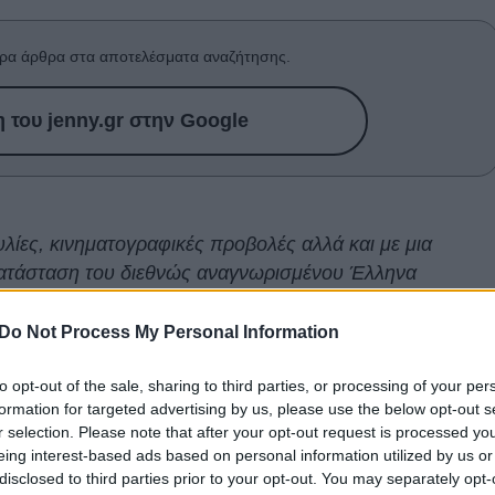
ρα άρθρα στα αποτελέσματα αναζήτησης.
του jenny.gr στην Google
λίες, κινηματογραφικές προβολές αλλά και με μια
γκατάσταση του διεθνώς αναγνωρισμένου Έλληνα
ει την Κυριακή 28 Αυγούστου το Φεστιβάλ Αισχύλεια
Do Not Process My Personal Information
Ελευσίνα
to opt-out of the sale, sharing to third parties, or processing of your per
formation for targeted advertising by us, please use the below opt-out s
r selection. Please note that after your opt-out request is processed y
eing interest-based ads based on personal information utilized by us or
ου, ό,τι και να είναι αυτό, είναι την ίδια στιγμή ο
disclosed to third parties prior to your opt-out. You may separately opt-
εχομένου της πόλης. Ακολουθώντας, έτσι, μια παράδοση