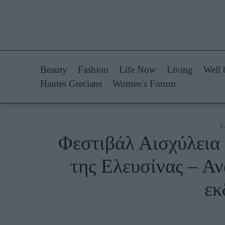
Life Now
Fashion
What's New
Shopping
Beauty
Fashion
Life Now
Living
Well 
Travel
Styling Tips
Hautes Grecians
Women's Forum
Culture
Fashion Ne
City Blogging
L
Φεστιβάλ Αισχύλεια
Woman Power
Πρόσω
της Ελευσίνας – Α
Parenting
Celebrities
εκ
Working Girl
Συνεντεύξεις
Real Women
Who
True Stories