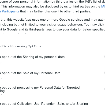
losure of your personal information by third parties on the IAB’s list of
ς 48 χρόνια παρουσίας – το Φεστιβάλ Αισχύλεια, μία
. This information may also be disclosed by us to third parties on the
IA
Participants
that may further disclose it to other third parties.
λιτισμού» της χώρας μας και ένας από τους
ι το ραντεβού του και επιστρέφει για μια ακόμη χρονι
 that this website/app uses one or more Google services and may gath
including but not limited to your visit or usage behaviour. You may click 
πό την Κυριακή 28 Αυγούστου έως και τη Δευτέρα 31
 to Google and its third-party tags to use your data for below specifi
ogle consent section.
 στη συνέντευξη Τύπου για την ανακοίνωση του
l Data Processing Opt Outs
οποιήθηκε στο καφέ του Μουσείου Γουλανδρή στο
τη ζέστη περιμέναμε με ανυπομονησία να μάθουμε τι
o opt-out of the Sharing of my personal data.
ωση. Ακόμη μεγαλύτερη προσμονή φέτος, που η
In
συνεργασία και η αλληλοϋποστήριξη των φορέων εν όψε
o opt-out of the Sale of my Personal Data.
ας Ελευσίνα 2023 δημιουργούν τις πιο γόνιμες συνθήκε
In
τους.
to opt-out of processing my Personal Data for Targeted
ing.
In
o opt-out of Collection, Use, Retention, Sale, and/or Sharing