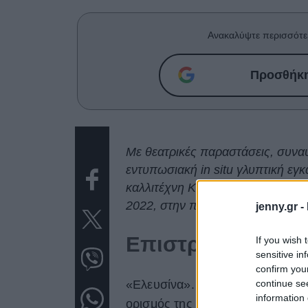
Ανακαλύψτε περισσότε
Προσθήκη 
Με θεατρικές παραστάσεις, συναυ
εντυπωσιακή in situ γλυπτική ε
καλλιτέχνη Κωστή Βελώνη, ξεκινά
2022, στην πόλη της Ελευσίνας
jenny.gr -
Επιστροφή στην 
If you wish 
sensitive in
confirm you
continue se
«Ελευσίνα». Άφιξη του αξιοσημείωτ
information 
ορισμός της λέξης και του περι