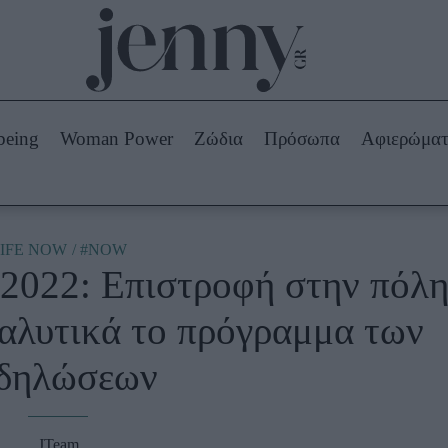
Beauty -
Ομορφιά
ABOUT US
ΔΙΑΦΗΜΙΣΤΕΙΤΕ
ΕΠΙΚΟΙΝΩΝΙΑ
being
Woman Power
Ζώδια
Πρόσωπα
Αφιερώμα
Skincare
ws
Μαλλιά - Νύχια
Μακιγιάζ
Beauty News
IFE NOW
#NOW
 2022: Επιστροφή στην πόλ
πα
Ζώδια
ναλυτικά το πρόγραμμα των
δηλώσεων
JTeam