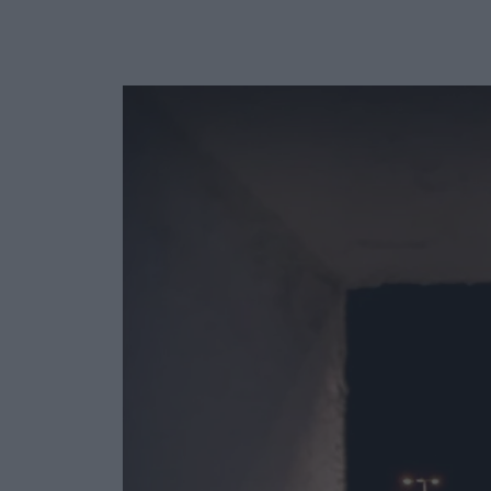
Ask the Gur
Success Stor
Αφιερώματα
ΒΟΞ
Hautes Grecians
Γάμος