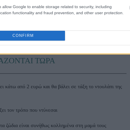
o allow Google to enable storage related to security, including
λόξενους κατοίκους της.
cation functionality and fraud prevention, and other user protection.
τερα στο monopoli.gr
CONFIRM
ΑΖΟΝΤΑΙ ΤΩΡΑ
ει κάτω από 2 ευρώ και θα βάλει σε τάξη το ντουλάπι της
ξει τον τρόπο που ντύνεσαι
τα ζώδια είναι συνήθως κολλημένα στη μαμά τους