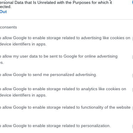
ersonal Data that Is Unrelated with the Purposes for which it
lected.
Out
consents
o allow Google to enable storage related to advertising like cookies on
evice identifiers in apps.
o allow my user data to be sent to Google for online advertising
α εικαστική εγκατάσταση, ένα
s.
to allow Google to send me personalized advertising.
o allow Google to enable storage related to analytics like cookies on
χής της Ελευσίνας, το Φεστιβάλ Αισχύλεια 2022, τελεί
evice identifiers in apps.
 του Ελληνικού Οργανισμού Τουρισμού και βρίσκεται σε
ει κάθε λόγο στο φιλότεχνο κοινό – εντός και εκτός
o allow Google to enable storage related to functionality of the website
εφθεί την Ελευσίνα, για να παρακολουθήσει θεατρικές
όσφαιρα μιας συναυλίας και να «πάει σινεμά» πλάι στη
o allow Google to enable storage related to personalization.
σιαστικότερη, βιωματική επαφή με τον τόπο που