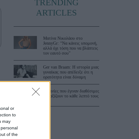
TRENDING
ARTICLES
Ματίνα Νικολάου στο
JennyGr: “Να κάνεις υπομονή,
αλλά όχι τόση που να βλάπτεις
τον εαυτό σου”
Ger van Braam: Η ιστορία μιας
γυναίκας που απέδειξε ότι η
ορατότητα είναι δύναμη
3 ταινίες που έγιναν διαθέσιμες
και αξίζουν το κάθε λεπτό τους
sonal or
ection to
ou may
 personal
out of the