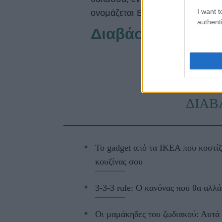
I want t
ονομάζεται Ελευσίνα και τους φι
authenti
Διαβάστε περισσό
ΔΙΑΒ
Το gadget από τα IKEA που κοστίζ
κουζίνας σου
3-3-3 rule: Ο κανόνας που θα αλλά
Οι μαμάκηδες του ζωδιακού: Αυτά 