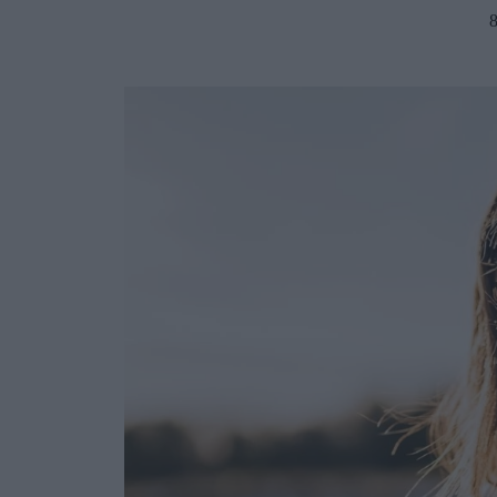
Ask the Gur
Success Stor
Αφιερώματα
ΒΟΞ
Hautes Grecians
Γάμος