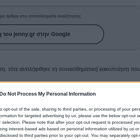
ρα άρθρα στα αποτελέσματα αναζήτησης.
του jenny.gr στην Google
έση, τότε αντιλήφθηκε τη συναισθηματική κακοποίηση πο
 ίδιες. Γι' αυτό και είναι δύσκολο να καταλάβεις αν
Do Not Process My Personal Information
ια της δεν είναι ορατά. Αυτό συνέβη και στην Anna
to opt-out of the sale, sharing to third parties, or processing of your per
α χέρια της το σενάριο της καινούριας της ταινίας,
formation for targeted advertising by us, please use the below opt-out s
r selection. Please note that after your opt-out request is processed y
eing interest-based ads based on personal information utilized by us or
ας γυναίκας, η οποία προσπαθεί να βγει από αυτή και να
disclosed to third parties prior to your opt-out. You may separately opt-