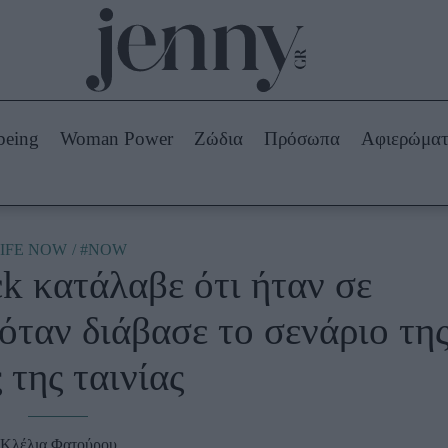
Beauty -
Ομορφιά
ABOUT US
ΔΙΑΦΗΜΙΣΤΕΙΤΕ
ΕΠΙΚΟΙΝΩΝΙΑ
being
Woman Power
Ζώδια
Πρόσωπα
Αφιερώμα
Skincare
ws
Μαλλιά - Νύχια
Μακιγιάζ
Beauty News
IFE NOW
#NOW
k κατάλαβε ότι ήταν σε
πα
Ζώδια
όταν διάβασε το σενάριο τη
 της ταινίας
Κλέλια Φατούρου