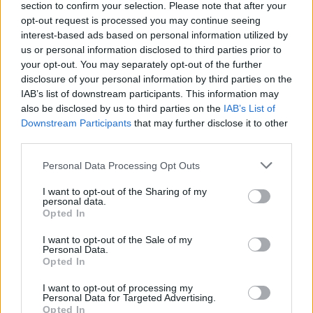
section to confirm your selection. Please note that after your
opt-out request is processed you may continue seeing
interest-based ads based on personal information utilized by
us or personal information disclosed to third parties prior to
your opt-out. You may separately opt-out of the further
disclosure of your personal information by third parties on the
IAB’s list of downstream participants. This information may
also be disclosed by us to third parties on the
IAB’s List of
Downstream Participants
that may further disclose it to other
third parties.
Ειδικότερα, αναφέρει πως «η ύπαρξη γραμμής δεν
Please note that this website/app uses one or more Google
Personal Data Processing Opt Outs
services and may gather and store information including but
σημαίνει μετάθεση ευθύνης, το χειρότερο θα ήταν ο
not limited to your visit or usage behaviour. You may click to
I want to opt-out of the Sharing of my
καθένας να κάνει ανώνυμα τηλεφωνήματα και να
personal data.
grant or deny consent to Google and its third-party tags to
Opted In
μην δίνει τα στοιχεία του. Οι υποθέσεις αυτές
use your data for below specified purposes in below Google
consent section.
πιθανότατα δεν θα φθάσουν σε δίκη».
I want to opt-out of the Sale of my
Personal Data.
Opted In
Η Παγκόσμια Ημέρα Ζώων που ήταν χθες, είναι
σίγουρα μία ημέρα που θα έπρεπε να λειτουργεί ως
I want to opt-out of processing my
Personal Data for Targeted Advertising.
ημέρα υπενθύμισης, για όλα τα ζώα που είναι
Opted In