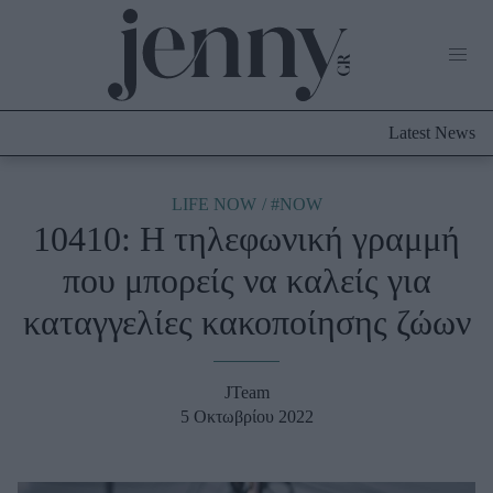
Life Now
What's New
Travel
Latest News
Culture
City Blogging
ABOUT US
ΔΙΑΦΗΜΙΣΤΕΙΤΕ
ΕΠΙΚΟΙΝΩΝΙΑ
LIFE NOW
#NOW
10410: Η τηλεφωνική γραμμή
Fashion
που μπορείς να καλείς για
Shopping
καταγγελίες κακοποίησης ζώων
Styling Tips
Fashion News
JTeam
Beauty - Ομορφιά
5 Οκτωβρίου 2022
Skincare
Μαλλιά - Νύχια