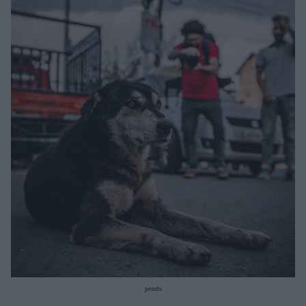
Μακιγιάζ
Beauty News
Well being
Ψυχολογία
Υγεία + Διατροφή
Σχέσεις & Σεξ
Fitness
Woman Power
Parenting
Working Girl
Real Women
Πρόσωπα
pexels