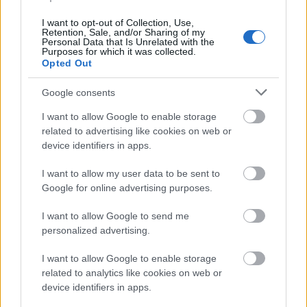
αδέσποτα (ας μην ξεχνάμε ότι ο αριθμός των
I want to opt-out of Collection, Use,
Retention, Sale, and/or Sharing of my
αδέσποτων στη χώρα μας είναι εξαιρετικά
Personal Data that Is Unrelated with the
Purposes for which it was collected.
μεγάλος), για ζώα που ζουν σε αντίξοες συνθήκες,
Opted Out
που έχουν υποστεί κακοποίηση, που χρειάζονται τη
βοήθεια όλων μας. Ωστόσο, η μέρα αυτή δεν είναι
Google consents
αρκετή καθώς αυτό το θέμα θα έπρεπε να
I want to allow Google to enable storage
υπενθυμίζεται όλο τον χρόνο με κάθε περιστατικό
related to advertising like cookies on web or
device identifiers in apps.
και αφορμή.
I want to allow my user data to be sent to
Google for online advertising purposes.
I want to allow Google to send me
personalized advertising.
I want to allow Google to enable storage
related to analytics like cookies on web or
device identifiers in apps.