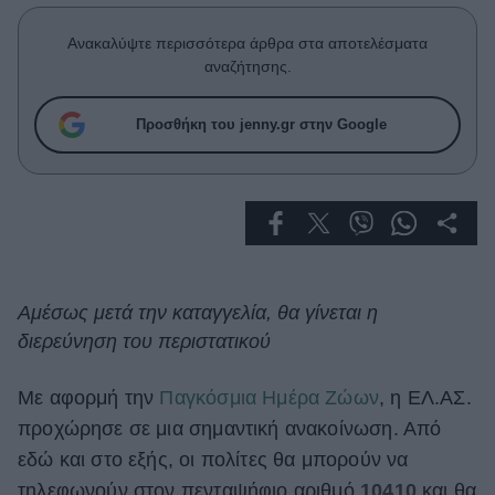
Celebrities
Συνεντεύξεις
Ανακαλύψτε περισσότερα άρθρα στα αποτελέσματα
Who
αναζήτησης.
True Stories
Ask the Guru
Προσθήκη του jenny.gr στην Google
Success Stories
Ζώδια
Living
Αμέσως μετά την καταγγελία, θα γίνεται η
διερεύνηση του περιστατικού
Deco
Cooking
Green
Με αφορμή την
Παγκόσμια Ημέρα Ζώων
, η ΕΛ.ΑΣ.
προχώρησε σε μια σημαντική ανακοίνωση. Από
Αφιερώματα
εδώ και στο εξής, οι πολίτες θα μπορούν να
τηλεφωνούν στον πενταψήφιο αριθμό
10410
και θα