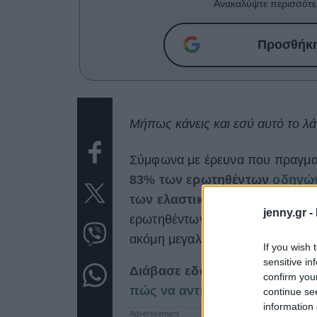
Ανακαλύψτε περισσότε
Προσθήκη 
Μήπως κάνεις και εσύ αυτό το λά
Σύμφωνα με έρευνα που πραγματ
83% των ερωτηθέντων
οδηγώ
των ελαστικών τους τις τελευτ
jenny.gr -
ερωτηθέντων ανέφεραν σε σχετική
ακόμη μεγαλύτερο χρονικό διάστ
If you wish 
sensitive in
Διάβασε εδώ:
Κόλλησε το γκάζ
confirm you
πώς να αντιμετωπίσεις το π
continue se
information 