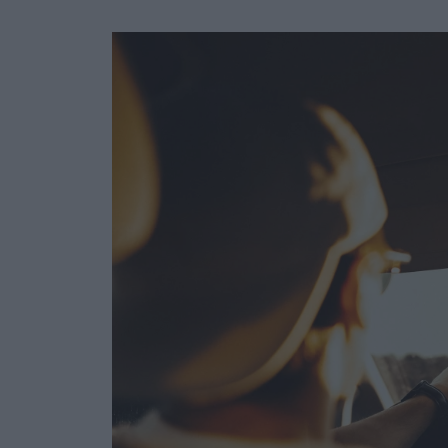
Ask the Gur
Success Stor
Αφιερώματα
ΒΟΞ
Hautes Grecians
Γάμος