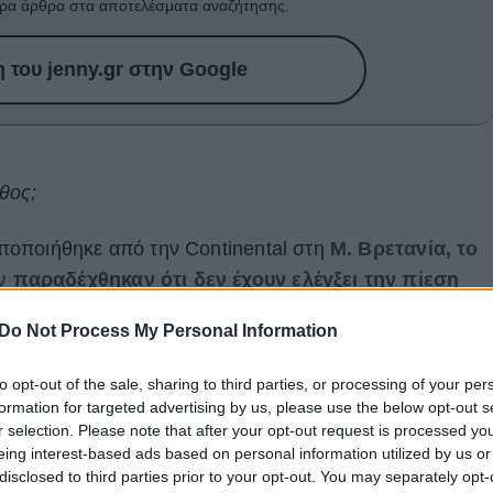
ρα άρθρα στα αποτελέσματα αναζήτησης.
του jenny.gr στην Google
θος;
οποιήθηκε από την Continental στη
Μ. Βρετανία, το
ν
παραδέχθηκαν ότι δεν έχουν ελέγξει την πίεση
αίες 30 ημέρες.
Παράλληλα, σχεδόν το 30% των
Do Not Process My Personal Information
 ερώτηση ότι δεν έχουν ελέγξει τα ελαστικά για το
ημα των 90 ημερών ή και ακόμη περισσότερο.
to opt-out of the sale, sharing to third parties, or processing of your per
formation for targeted advertising by us, please use the below opt-out s
ι και δεν μπορείς να σταματήσεις το αμάξι; Δες
r selection. Please note that after your opt-out request is processed y
ρόβλημα
eing interest-based ads based on personal information utilized by us or
disclosed to third parties prior to your opt-out. You may separately opt-