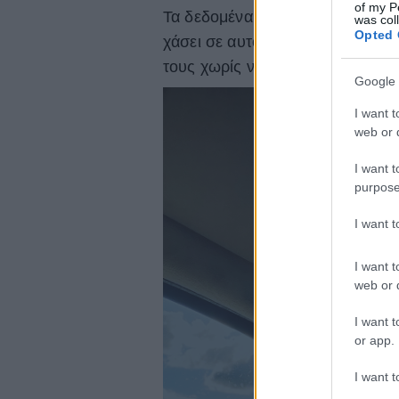
of my P
Τα δεδομένα της έρευνας αποκαλ
was col
Opted 
χάσει σε αυτό το διάστημα ακόμη
τους χωρίς να έχουν μπει στον ε
Google 
I want t
web or d
I want t
purpose
I want 
I want t
web or d
I want t
or app.
I want t