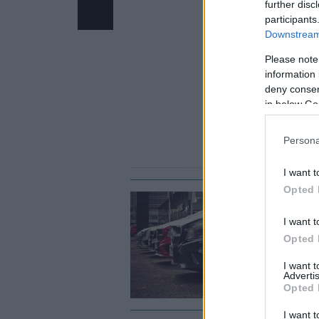
further disc
participants
Downstream 
Please note
information 
deny consent
in below Go
Persona
I want t
Opted 
#
I want t
Π
Opted 
έ
I want 
Advertis
Opted 
I want t