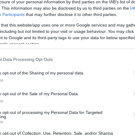
losure of your personal information by third parties on the IAB’s list of
. This information may also be disclosed by us to third parties on the
IA
Participants
that may further disclose it to other third parties.
 that this website/app uses one or more Google services and may gath
including but not limited to your visit or usage behaviour. You may click 
 to Google and its third-party tags to use your data for below specifi
ogle consent section.
l Data Processing Opt Outs
o opt-out of the Sharing of my personal data.
In
NOW
o opt-out of the Sale of my Personal Data.
ώς το iPhone μπορεί να καταλάβει τι πρόβλημα
In
χει το αυτοκίνητό σου
to opt-out of processing my Personal Data for Targeted
ing.
In
o opt-out of Collection, Use, Retention, Sale, and/or Sharing