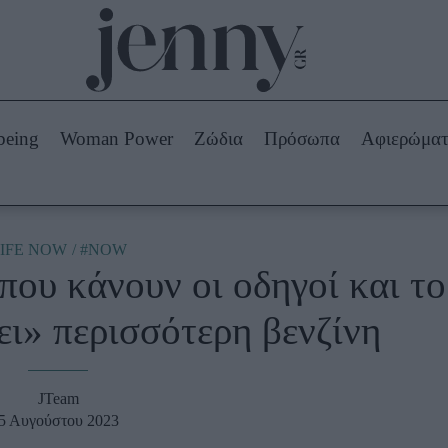
Beauty -
Ομορφιά
ABOUT US
ΔΙΑΦΗΜΙΣΤΕΙΤΕ
ΕΠΙΚΟΙΝΩΝΙΑ
being
Woman Power
Ζώδια
Πρόσωπα
Αφιερώμα
Skincare
ws
Μαλλιά - Νύχια
Μακιγιάζ
Beauty News
IFE NOW
#NOW
που κάνουν οι οδηγοί και το
πα
Ζώδια
ει» περισσότερη βενζίνη
JTeam
5 Αυγούστου 2023