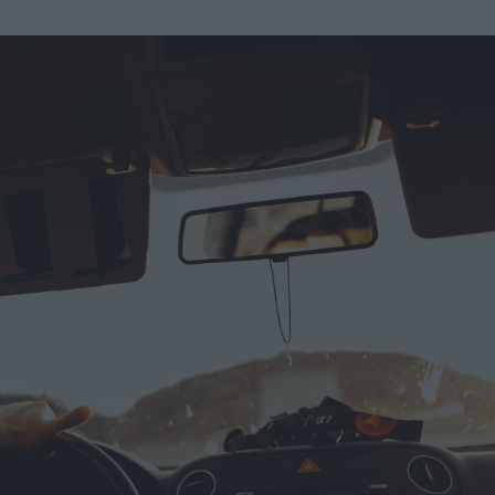
u
ies
Χωρίς Ταμπέλες
Market News