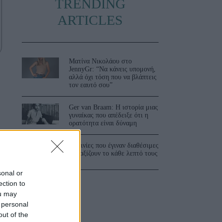
TRENDING
ARTICLES
Ματίνα Νικολάου στο
JennyGr: “Να κάνεις υπομονή,
αλλά όχι τόση που να βλάπτεις
τον εαυτό σου”
Ger van Braam: Η ιστορία μιας
γυναίκας που απέδειξε ότι η
ορατότητα είναι δύναμη
3 ταινίες που έγιναν διαθέσιμες
και αξίζουν το κάθε λεπτό τους
sonal or
ection to
ou may
 personal
out of the