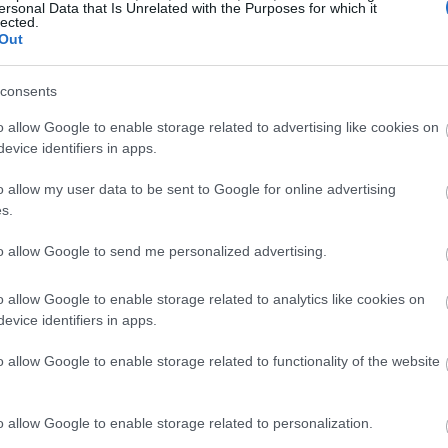
ersonal Data that Is Unrelated with the Purposes for which it
ύπτουν ότι μια μεγάλη μερίδα οδηγών μπορεί να έχει
lected.
Out
 και το 30% της πίεσης στα ελαστικά του
αυτοκινήτου
λάχιστο είναι η αλήθεια κόπο να κάνουν έναν έλεγχο.
consents
o allow Google to enable storage related to advertising like cookies on
evice identifiers in apps.
o allow my user data to be sent to Google for online advertising
s.
to allow Google to send me personalized advertising.
o allow Google to enable storage related to analytics like cookies on
evice identifiers in apps.
o allow Google to enable storage related to functionality of the website
o allow Google to enable storage related to personalization.