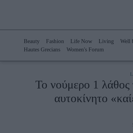
Life Now
Fashion
What's New
Shopping
Beauty
Fashion
Life Now
Living
Well 
Travel
Styling Tips
Hautes Grecians
Women's Forum
Culture
Fashion Ne
City Blogging
L
Το νούμερο 1 λάθος 
Woman Power
Πρόσω
αυτοκίνητο «καί
Parenting
Celebrities
Working Girl
Συνεντεύξεις
Real Women
Who
True Stories