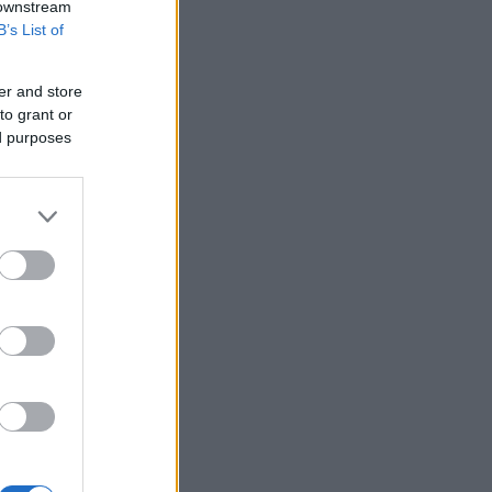
 downstream
B’s List of
er and store
to grant or
ed purposes