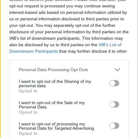
opt-out request is processed you may continue seeing
interest-based ads based on personal information utilized by
us or personal information disclosed to third parties prior to
your opt-out. You may separately opt-out of the further
disclosure of your personal information by third parties on the
IAB’s list of downstream participants. This information may
also be disclosed by us to third parties on the
IAB’s List of
Downstream Participants
that may further disclose it to other
third parties.
Please note that this website/app uses one or more Google
Personal Data Processing Opt Outs
services and may gather and store information including but
not limited to your visit or usage behaviour. You may click to
I want to opt-out of the Sharing of my
personal data.
grant or deny consent to Google and its third-party tags to
Opted In
use your data for below specified purposes in below Google
Δείτε ακόμη:
consent section.
I want to opt-out of the Sale of my
Personal Data.
Opted In
Γίνε κι εσύ μέλος μόνο με 6€/ έτος στο
I want to opt-out of processing my
Personal Data for Targeted Advertising.
συνδρομητικό Jenny.gr Exclusive Benefits
Opted In