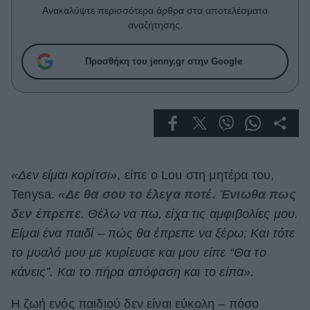
Celebrities
Ανακαλύψτε περισσότερα άρθρα στα αποτελέσματα
Συνεντεύξεις
αναζήτησης.
Who
True Stories
Προσθήκη του jenny.gr στην Google
Ask the Guru
Success Stories
Ζώδια
«Δεν είμαι κορίτσι»
, είπε ο Lou στη μητέρα του,
Living
Tenysa.
«
Δε θα σου το έλεγα ποτέ. Ένιωθα πως
Deco
δεν έπρεπε
. Θέλω να πω, είχα τις αμφιβολίες μου.
Cooking
Είμαι ένα παιδί – πώς θα έπρεπε να ξέρω; Και τότε
Green
το μυαλό μου με κυρίευσε και μου είπε “Θα το
κάνεις”. Και το πήρα απόφαση και το είπα».
Αφιερώματα
Η ζωή ενός παιδιού δεν είναι εύκολη – πόσο