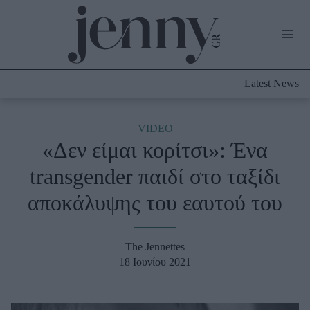
Life Now
What's New
Travel
Latest News
Culture
City Blogging
ABOUT US
ΔΙΑΦΗΜΙΣΤΕΙΤΕ
ΕΠΙΚΟΙΝΩΝΙΑ
VIDEO
«Δεν είμαι κορίτσι»: Ένα
Fashion
transgender παιδί στο ταξίδι
Shopping
αποκάλυψης του εαυτού του
Styling Tips
Fashion News
The Jennettes
Beauty - Ομορφιά
18 Ιουνίου 2021
Skincare
Μαλλιά - Νύχια