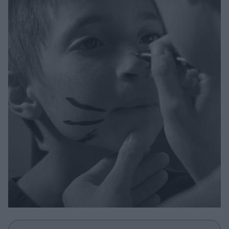
Μακιγιάζ
Beauty News
Well being
Ψυχολογία
Υγεία + Διατροφή
Σχέσεις & Σεξ
Fitness
Woman Power
Parenting
Working Girl
Real Women
Πρόσωπα