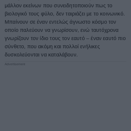
μάλλον εκείνων που συνειδητοποιούν πως το
ΒΟΞ
βιολογικό τους φύλο, δεν ταιριάζει με το κοινωνικό.
Μπαίνουν σε έναν εντελώς άγνωστο κόσμο τον
οποίο παλεύουν να γνωρίσουν, ενώ ταυτόχρονα
Χωρίς Ταμπέλες
γνωρίζουν τον ίδιο τους τον εαυτό – έναν εαυτό πιο
σύνθετο, που ακόμη και πολλοί ενήλικες
Women's Forum
δυσκολεύονται να καταλάβουν.
Hautes Grecians
Γάμος
Market News