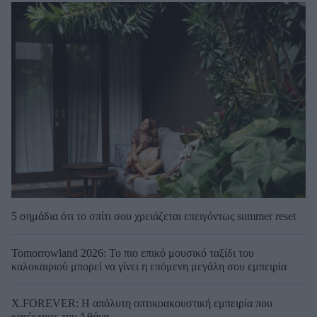
5 σημάδια ότι το σπίτι σου χρειάζεται επειγόντως summer reset
Tomorrowland 2026: Το πιο επικό μουσικό ταξίδι του
καλοκαιριού μπορεί να γίνει η επόμενη μεγάλη σου εμπειρία
X.FOREVER: Η απόλυτη οπτικοακουστική εμπειρία που
κατέκτησε την Αθήνα