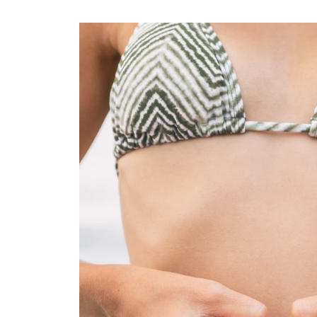
Ask the Gur
Success Stor
Αφιερώματα
ΒΟΞ
Hautes Grecians
Γάμος