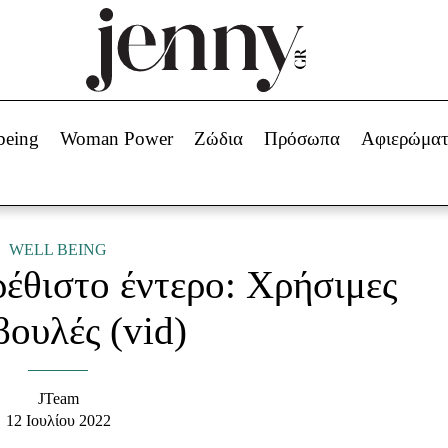
Beauty -
Ομορφιά
ABOUT US
ΔΙΑΦΗΜΙΣΤΕΙΤΕ
ΕΠΙΚΟΙΝΩΝΙΑ
being
Woman Power
Ζώδια
Πρόσωπα
Αφιερώμα
Skincare
ws
Μαλλιά - Νύχια
Μακιγιάζ
Beauty News
WELL BEING
έθιστο έντερο: Χρήσιμες
πα
Ζώδια
ουλές (vid)
JTeam
12 Ιουλίου 2022