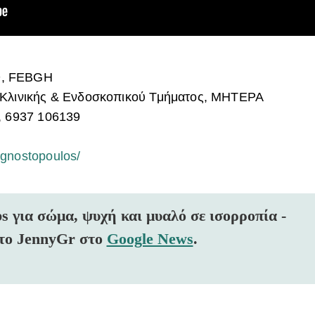
D, FEBGH
ς Κλινικής & Ενδοσκοπικού Τμήματος, ΜΗΤΕΡΑ
, 6937 106139
gnostopoulos/
ps για σώμα, ψυχή και μυαλό σε ισορροπία -
το JennyGr στο
Google News
.