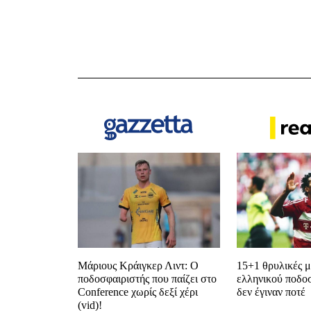
Μάριους Κράιγκερ Λιντ: Ο
15+1 θρυλικές μ
ποδοσφαιριστής που παίζει στο
ελληνικού ποδο
Conference χωρίς δεξί χέρι
δεν έγιναν ποτέ
(vid)!