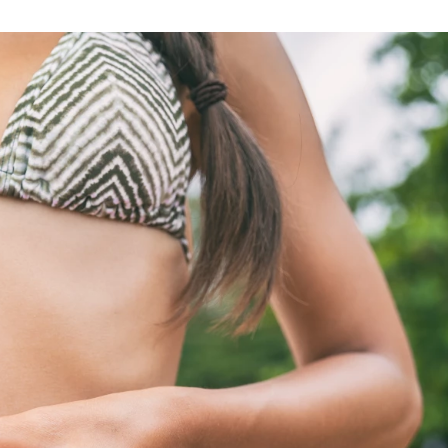
u
ies
Χωρίς Ταμπέλες
Market News