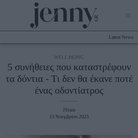
Life Now
What's New
Travel
Latest News
Culture
City Blogging
ABOUT US
ΔΙΑΦΗΜΙΣΤΕΙΤΕ
ΕΠΙΚΟΙΝΩΝΙΑ
WELL BEING
5 συνήθειες που καταστρέφουν
Fashion
τα δόντια - Τι δεν θα έκανε ποτέ
Shopping
ένας οδοντίατρος
Styling Tips
Fashion News
JTeam
Beauty - Ομορφιά
13 Νοεμβρίου 2023
Skincare
Μαλλιά - Νύχια