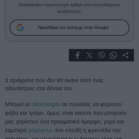
Celebrities
Ανακαλύψτε περισσότερα άρθρα στα αποτελέσματα
Συνεντεύξεις
αναζήτησης.
Who
True Stories
Προσθήκη του jenny.gr στην Google
Ask the Guru
Success Stories
Ζώδια
Living
5 πράγματα που δεν θα έκανε ποτέ ένας
οδοντίατρος στα δόντια του
Deco
Cooking
Μπορεί οι
οδοντίατροι
σε πολλούς να φέρνουν
Green
φόβο και τρόμο, όμως είναι εκείνοι που μπορούν
μας χαρίσουν ένα πραγματικά όμορφο, γερό και
Αφιερώματα
λαμπερό
χαμόγελο
. Και επειδή η φροντίδα του
στόματος, και γενικότερα των δοντιών είναι μια