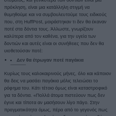
πρόκληση, είναι μια κατάλληλη στιγμή να
ΒΟΞ
θυμηθούμε και να συμβουλευτούμε τους ειδικούς
που, στη HuffPost, μοιράστηκαν τι δεν θα έκαναν
Χωρίς Ταμπέλες
ποτέ στα δόντια τους. Άλλωστε, γνωρίζουν
καλύτερα από τον καθένα, για την υγεία των
δοντιών και αυτές είναι οι συνήθειες που δεν θα
Women's Forum
υιοθετούσαν ποτέ:
Δεν θα έτρωγαν ποτέ παγάκια
Hautes Grecians
Κυρίως τους καλοκαιρινούς μήνες, όλο και κάποιον
θα δεις να μασάει παγάκια μόλις τελειώσει το
Γάμος
ρόφημα του. Κάτι τέτοιο όμως είναι καταστροφικό
για τα δόντια. «Πολλά άτομα πιστεύουν πως δεν
έγινε και τίποτα αν μασήσουν λίγο πάγο. Στην
Market News
πραγματικότητα όμως, πέρα από το γεγονός πως