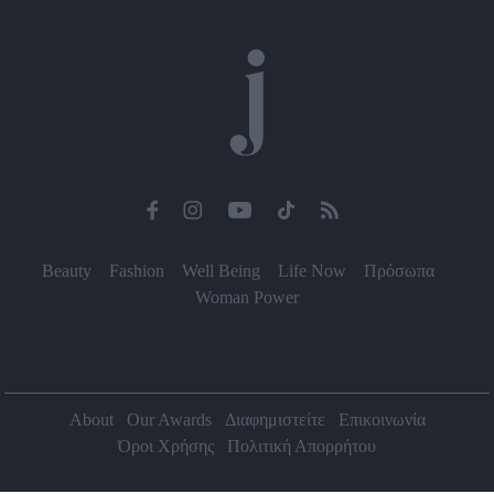
Beauty
Fashion
Well Being
Life Now
Πρόσωπα
Woman Power
About
Our Awards
Διαφημιστείτε
Επικοινωνία
Όροι Χρήσης
Πολιτική Απορρήτου