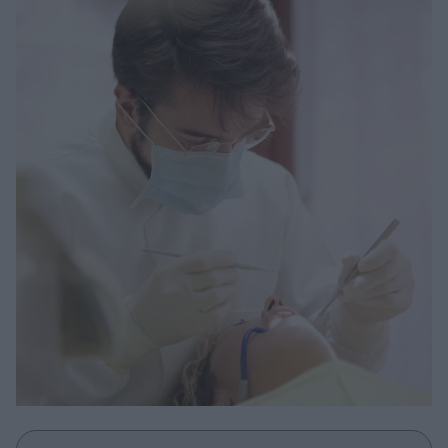
Μακιγιάζ
Beauty News
Well being
Ψυχολογία
Υγεία + Διατροφή
Σχέσεις & Σεξ
Fitness
Woman Power
Parenting
Working Girl
Real Women
Πρόσωπα