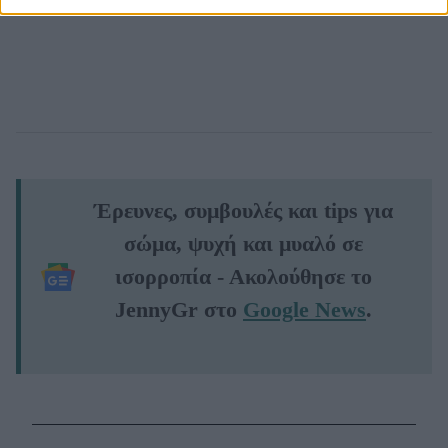
Έρευνες, συμβουλές και tips για
σώμα, ψυχή και μυαλό σε
ισορροπία - Ακολούθησε το
JennyGr στο
Google News
.