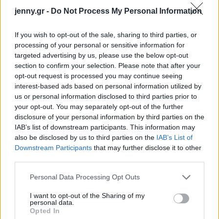
jenny.gr -
Do Not Process My Personal Information
If you wish to opt-out of the sale, sharing to third parties, or
processing of your personal or sensitive information for
Δεν χρησιμοποιούν σκληρές
targeted advertising by us, please use the below opt-out
οδοντόβουρτσες
section to confirm your selection. Please note that after your
opt-out request is processed you may continue seeing
Είναι μεγάλος μύθος πως οι σκληρές ή μέτριες
interest-based ads based on personal information utilized by
us or personal information disclosed to third parties prior to
οδοντόβουρτσες καθαρίζουν καλύτερα τα δόντια.
your opt-out. You may separately opt-out of the further
Αντιθέτως είναι προτιμότερο να επιλέγουμε
disclosure of your personal information by third parties on the
βούρτσες με απαλές τρίχες, γιατί έτσι μπορούν να
IAB’s list of downstream participants. This information may
also be disclosed by us to third parties on the
IAB’s List of
καθαρίζουν καλύτερα τις επιφάνειες των δοντιών
Downstream Participants
that may further disclose it to other
και πιο ολοκληρωμένα. Αντιθέτως οι σκληρές
third parties.
τρίχες σε φτάνουν σε βάθος και μπορούν να
Please note that this website/app uses one or more Google
Personal Data Processing Opt Outs
τραυματίσουν σταδιακά τα ούλα.
services and may gather and store information including but
not limited to your visit or usage behaviour. You may click to
I want to opt-out of the Sharing of my
Βάζουν καλαμάκι στα ροφήματα τους
personal data.
grant or deny consent to Google and its third-party tags to
Opted In
use your data for below specified purposes in below Google