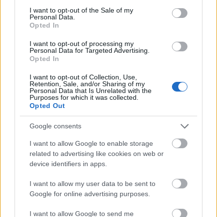
Καθημερινά καταναλώνουμε όξινα ροφήματα, όπως
consent section.
I want to opt-out of the Sale of my
Personal Data.
λεμονάδες, καφέδες, αλκοόλ και ή ανθρακικό. Κάτι
Opted In
τέτοιο όμως σε καθημερινή βάση μπορεί να φθείρει
I want to opt-out of processing my
τα δόντια και να αποδυναμώσει τον σμάλτο. Γι'
Personal Data for Targeted Advertising.
αυτό και οι ειδικοί συνιστούν να χρησιμοποιούμε
Opted In
όσο γίνεται ένα επαναχρησιμοποιούμενο καλαμάκι,
I want to opt-out of Collection, Use,
Retention, Sale, and/or Sharing of my
για να μην υπάρχει άμεση επαφή των οξέων από
Personal Data that Is Unrelated with the
Purposes for which it was collected.
το ρόφημα, με τα δόντια.
Opted Out
Google consents
I want to allow Google to enable storage
related to advertising like cookies on web or
device identifiers in apps.
I want to allow my user data to be sent to
Google for online advertising purposes.
I want to allow Google to send me