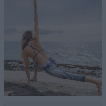
Μακιγιάζ
Beauty News
Well being
Ψυχολογία
Υγεία + Διατροφή
Σχέσεις & Σεξ
Fitness
Woman Power
Parenting
Working Girl
Real Women
Πρόσωπα