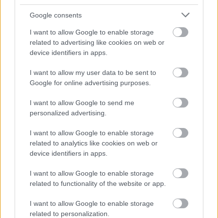
Ιωάννα Κολιακουδάκη, Yoga & Pilates Teacher.
Google consents
Δασκάλα εκπαιδευτικών προγραμμάτων Yoga
200 & 300 ωρών. Ιδιοκτήτρια του
The Tree Of
I want to allow Google to enable storage
related to advertising like cookies on web or
Life Center.
device identifiers in apps.
Κάντε
like
στη σελίδα μας στο
facebook
για να
I want to allow my user data to be sent to
μαθαίνετε όλα τα νέα.
Google for online advertising purposes.
I want to allow Google to send me
personalized advertising.
Ακολουθήστε το
jenny.gr
στο
google
I want to allow Google to enable storage
news
και μάθετε τα πάντα γύρω από
related to analytics like cookies on web or
τη διατροφή, τη γυμναστική, το σεξ
device identifiers in apps.
και την ψυχική υγεία.
I want to allow Google to enable storage
related to functionality of the website or app.
I want to allow Google to enable storage
related to personalization.