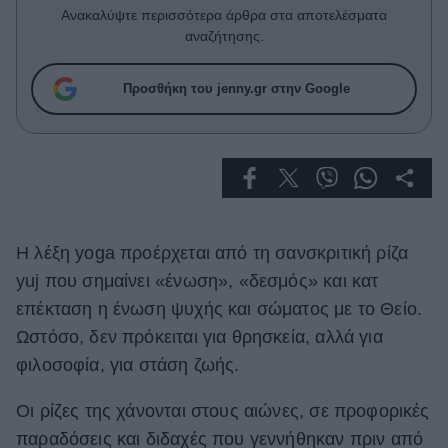
Celebrities
Ανακαλύψτε περισσότερα άρθρα στα αποτελέσματα
Συνεντεύξεις
αναζήτησης.
Who
True Stories
Προσθήκη του jenny.gr στην Google
Ask the Guru
Success Stories
Ζώδια
H λέξη yoga προέρχεται από τη σανσκριτική ρίζα
Living
yuj που σημαίνει «ένωση», «δεσμός» και κατ
Deco
επέκταση η ένωση ψυχής και σώματος με το Θείο.
Cooking
Ωστόσο, δεν πρόκειται για θρησκεία, αλλά για
Green
φιλοσοφία, για στάση ζωής.
Αφιερώματα
Oι ρίζες της χάνονται στους αιώνες, σε προφορικές
παραδόσεις και διδαχές που γεννήθηκαν πριν από