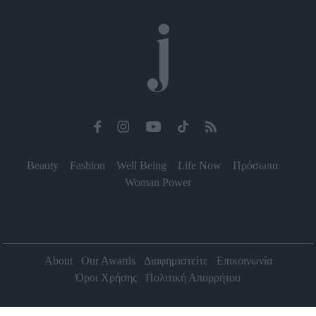
Beauty
Fashion
Well Being
Life Now
Πρόσωπα
Woman Power
About
Our Awards
Διαφημιστείτε
Επικοινωνία
Όροι Χρήσης
Πολιτική Απορρήτου
2026 Jenny.gr | All rights reserved