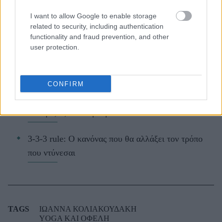
ΔΙΑΒΑΖΟΝΤΑΙ ΤΩΡΑ
I want to allow Google to enable storage
related to security, including authentication
functionality and fraud prevention, and other
user protection.
Οι μαμάκηδες του ζωδιακού: Αυτά τα ζώδια είναι
συνήθως κολλημένα στη μαμά τους
CONFIRM
Τα 6 σημεία του σπιτιού που δεν χρειάζεται να
καθαρίζεις κάθε εβδομάδα
3-3-3 rule: Ο κανόνας που θα αλλάξει τον τρόπο
που ντύνεσαι
TAGS
ΙΩΑΝΝΑ ΚΟΛΙΑΚΟΥΔΑΚΗ
YOGA ΚΑΙ ΟΦΕΛΗ