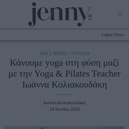
Life Now
What's New
Travel
Latest News
Culture
City Blogging
ABOUT US
ΔΙΑΦΗΜΙΣΤΕΙΤΕ
ΕΠΙΚΟΙΝΩΝΙΑ
WELL BEING
FITNESS
Κάνουμε yoga στη φύση μαζί
Fashion
με την Yoga & Pilates Teacher
Shopping
Ιωάννα Κολιακουδάκη
Styling Tips
Fashion News
Ιωάννα Κολιακουδάκη
Beauty - Ομορφιά
24 Ιουνίου 2020
Skincare
Μαλλιά - Νύχια