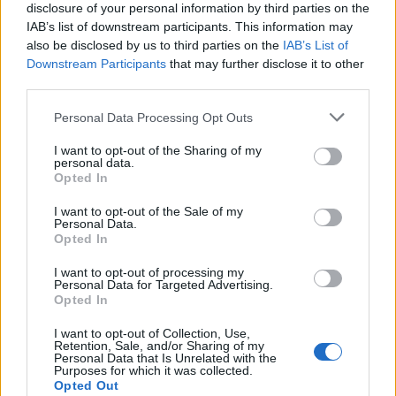
disclosure of your personal information by third parties on the
IAB’s list of downstream participants. This information may
also be disclosed by us to third parties on the
IAB’s List of
Downstream Participants
that may further disclose it to other
third parties.
Please note that this website/app uses one or more Google
Personal Data Processing Opt Outs
services and may gather and store information including but
not limited to your visit or usage behaviour. You may click to
I want to opt-out of the Sharing of my
personal data.
grant or deny consent to Google and its third-party tags to
Opted In
use your data for below specified purposes in below Google
consent section.
I want to opt-out of the Sale of my
Personal Data.
Opted In
I want to opt-out of processing my
Personal Data for Targeted Advertising.
Opted In
I want to opt-out of Collection, Use,
https://www.youtube.com/watch?
Retention, Sale, and/or Sharing of my
Personal Data that Is Unrelated with the
v=uN_0Ci1rQQ4&feature=emb_title
Purposes for which it was collected.
Opted Out