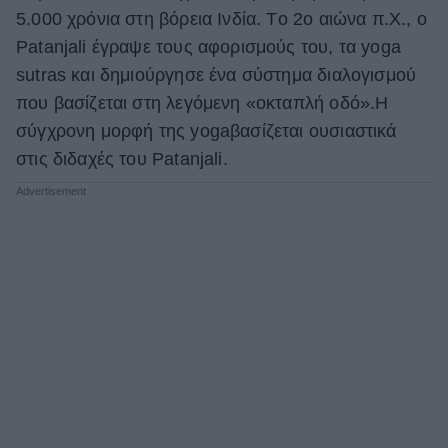
5.000 χρόνια στη βόρεια Iνδία. Tο 2o αιώνα π.X., ο
ΒΟΞ
Patanjali έγραψε τους αφορισμούς του, τα yoga
sutras και δημιούργησε ένα σύστημα διαλογισμού
που βασίζεται στη λεγόμενη «οκταπλή οδό».H
Χωρίς Ταμπέλες
σύγχρονη μορφή της yogaβασίζεται ουσιαστικά
στις διδαχές του Patanjali.
Women's Forum
Hautes Grecians
Γάμος
Market News