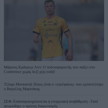
Μάριους Κράιγκερ Λιντ: Ο ποδοσφαιριστής που παίζει στο
Conference χωρίς δεξί χέρι (vid)!
Τζέφρι Μονκαντά: Ποιος είναι ο «εγκέφαλος» που εμπιστεύτηκε
ο Βαγγέλης Μαρινάκης
ΣΕΦ: Επαναπροκηρύσσεται η ενεργειακή αναβάθμιση - Γιατί
ακυρώθηκε ο πρώτος διαγωνισμός