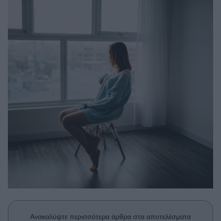
Μακιγιάζ
Beauty News
Well being
Ψυχολογία
Υγεία + Διατροφή
Σχέσεις & Σεξ
Fitness
Woman Power
Parenting
Working Girl
Real Women
Πρόσωπα
Ανακαλύψτε περισσότερα άρθρα στα αποτελέσματα