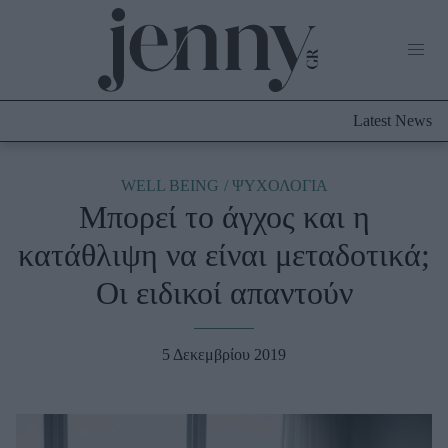
Life Now
What's New
Travel
Latest News
Culture
City Blogging
ABOUT US
ΔΙΑΦΗΜΙΣΤΕΙΤΕ
ΕΠΙΚΟΙΝΩΝΙΑ
WELL BEING
ΨΥΧΟΛΟΓΙΑ
Μπορεί το άγχος και η
Fashion
κατάθλιψη να είναι μεταδοτικά;
Shopping
Οι ειδικοί απαντούν
Styling Tips
Fashion News
5 Δεκεμβρίου 2019
Beauty - Ομορφιά
Skincare
Μαλλιά - Νύχια