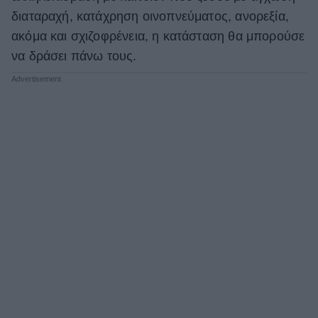
διαταραχή, κατάχρηση οινοπνεύματος, ανορεξία,
ΒΟΞ
ακόμα και σχιζοφρένεια, η κατάσταση θα μπορούσε
να δράσει πάνω τους.
Χωρίς Ταμπέλες
Women's Forum
Hautes Grecians
Γάμος
Market News