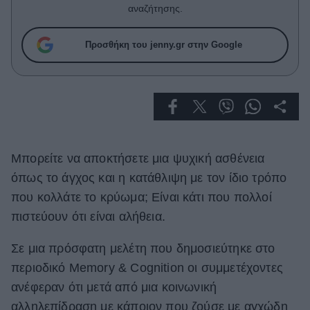
Celebrities
αναζήτησης.
Συνεντεύξεις
Who
Προσθήκη του jenny.gr στην Google
True Stories
Ask the Guru
Success Stories
Ζώδια
Μπορείτε να αποκτήσετε μια ψυχική ασθένεια
Living
όπως το άγχος και η κατάθλιψη με τον ίδιο τρόπο
που κολλάτε το κρύωμα; Είναι κάτι που πολλοί
Deco
πιστεύουν ότι είναι αλήθεια.
Cooking
Green
Σε μια πρόσφατη μελέτη που δημοσιεύτηκε στο
περιοδικό Memory & Cognition οι συμμετέχοντες
Αφιερώματα
ανέφεραν ότι μετά από μια κοινωνική
αλληλεπίδραση με κάποιον που ζούσε με αγχώδη