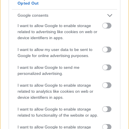
κάποιου άλλου επηρεάζει τη συναισθηματική σας
Opted Out
κατάσταση, μην τον αποκόψετε από τη ζωή σας.
Google consents
Όταν οι άνθρωποι αποφεύγουν να είναι με κάποιον
που έχει κατάθλιψη ή άγχος, επειδή φοβούνται ότι
I want to allow Google to enable storage
related to advertising like cookies on web or
θα πάθουν το ίδιο, είναι πραγματικά ατυχές γιατί
device identifiers in apps.
απομονώνουν περαιτέρω τον ασθενή που
πραγματικά αγωνίζεται και χρειάζεται υποστήριξη.
I want to allow my user data to be sent to
Google for online advertising purposes.
Κάντε
like
στη σελίδα μας στο
facebook
για να
I want to allow Google to send me
μαθαίνετε όλα τα νέα.
personalized advertising.
I want to allow Google to enable storage
related to analytics like cookies on web or
device identifiers in apps.
I want to allow Google to enable storage
related to functionality of the website or app.
I want to allow Google to enable storage