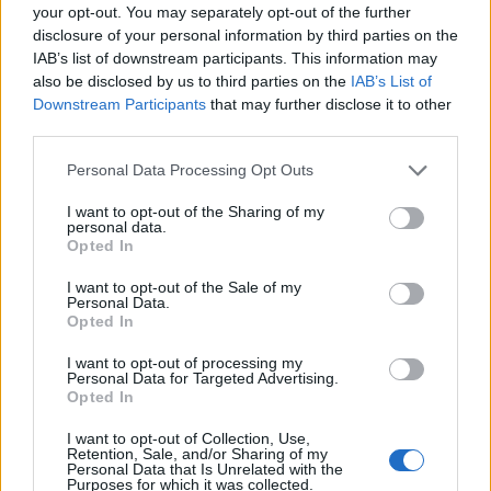
your opt-out. You may separately opt-out of the further
disclosure of your personal information by third parties on the
IAB’s list of downstream participants. This information may
also be disclosed by us to third parties on the
IAB’s List of
Downstream Participants
that may further disclose it to other
third parties.
Please note that this website/app uses one or more Google
Personal Data Processing Opt Outs
services and may gather and store information including but
not limited to your visit or usage behaviour. You may click to
I want to opt-out of the Sharing of my
personal data.
grant or deny consent to Google and its third-party tags to
Opted In
use your data for below specified purposes in below Google
consent section.
I want to opt-out of the Sale of my
Personal Data.
Η συζήτηση με έναν θεραπευτή μπορεί να σας
Opted In
βοηθήσει να φτάσετε στη ρίζα οποιωνδήποτε
I want to opt-out of processing my
Personal Data for Targeted Advertising.
ζητημάτων ψυχικής υγείας που υποψιάζεστε ότι
Opted In
μπορεί να αντιμετωπίζετε.
I want to opt-out of Collection, Use,
Retention, Sale, and/or Sharing of my
Και αν γνωρίζετε σίγουρα ότι η ψυχική ασθένεια
Personal Data that Is Unrelated with the
Purposes for which it was collected.