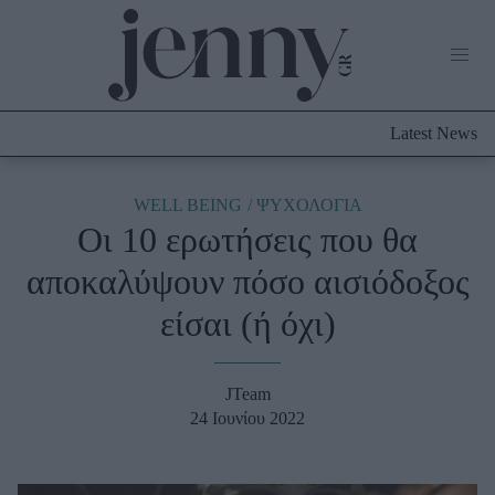
Life Now
What's New
Travel
Latest News
Culture
City Blogging
ABOUT US
ΔΙΑΦΗΜΙΣΤΕΙΤΕ
ΕΠΙΚΟΙΝΩΝΙΑ
WELL BEING
ΨΥΧΟΛΟΓΙΑ
Οι 10 ερωτήσεις που θα
Fashion
αποκαλύψουν πόσο αισιόδοξος
Shopping
είσαι (ή όχι)
Styling Tips
Fashion News
JTeam
Beauty - Ομορφιά
24 Ιουνίου 2022
Skincare
Μαλλιά - Νύχια