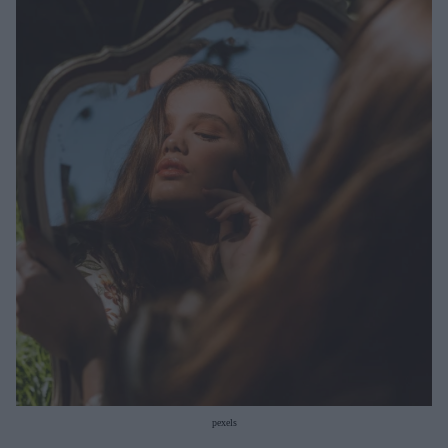
Μακιγιάζ
Beauty News
Well being
Ψυχολογία
Υγεία + Διατροφή
Σχέσεις & Σεξ
Fitness
Woman Power
Parenting
Working Girl
Real Women
Πρόσωπα
pexels