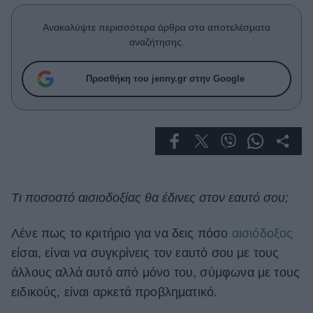
Celebrities
Συνεντεύξεις
Ανακαλύψτε περισσότερα άρθρα στα αποτελέσματα
Who
αναζήτησης.
True Stories
Ask the Guru
Προσθήκη του jenny.gr στην Google
Success Stories
Ζώδια
Living
Τι ποσοστό αισιοδοξίας θα έδινες στον εαυτό σου;
Deco
Cooking
Λένε πως το κριτήριο για να δεις πόσο
αισιόδοξος
Green
είσαι, είναι να συγκρίνεις τον εαυτό σου με τους
άλλους αλλά αυτό από μόνο του, σύμφωνα με τους
Αφιερώματα
ειδικούς, είναι αρκετά προβληματικό.