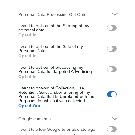
third parties.
Please note that this website/app uses one or more Google
Personal Data Processing Opt Outs
services and may gather and store information including but
not limited to your visit or usage behaviour. You may click to
I want to opt-out of the Sharing of my
personal data.
grant or deny consent to Google and its third-party tags to
Opted In
use your data for below specified purposes in below Google
consent section.
I want to opt-out of the Sale of my
Personal Data.
Opted In
I want to opt-out of processing my
Personal Data for Targeted Advertising.
Opted In
I want to opt-out of Collection, Use,
Retention, Sale, and/or Sharing of my
Personal Data that Is Unrelated with the
Purposes for which it was collected.
Opted Out
Google consents
I want to allow Google to enable storage