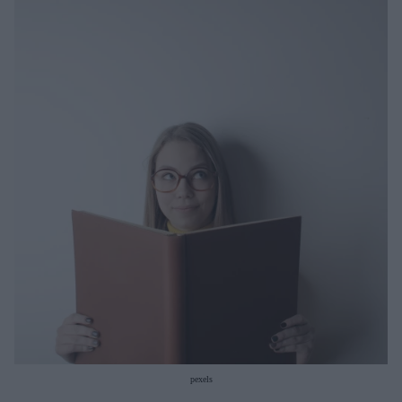
Μακιγιάζ
Beauty News
Well being
Ψυχολογία
Υγεία + Διατροφή
Σχέσεις & Σεξ
Fitness
Woman Power
Parenting
Working Girl
Real Women
Πρόσωπα
pexels