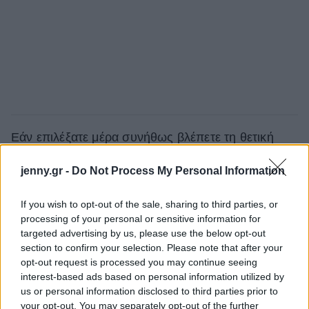
Εάν επιλέξατε μέρα συνήθως βλέπετε τη θετική
πλευρά των πραγμάτων, ενώ εάν επιλέξατε νύχτα
jenny.gr -
Do Not Process My Personal Information
βλέπετε συνήθως την αρνητική πλευρά.
Ο Κύβος: ο κύβος είστε Εσείς
If you wish to opt-out of the sale, sharing to third parties, or
processing of your personal or sensitive information for
targeted advertising by us, please use the below opt-out
2. Μέγεθος του κύβου – Αυτό είναι το μέγεθος που
section to confirm your selection. Please note that after your
βλέπετε τον εαυτό σας σε σχέση με τους
opt-out request is processed you may continue seeing
interest-based ads based on personal information utilized by
ανθρώπους γύρω σας αυτή τη στιγμή.
us or personal information disclosed to third parties prior to
your opt-out. You may separately opt-out of the further