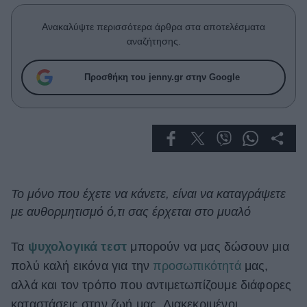
Celebrities
Συνεντεύξεις
Ανακαλύψτε περισσότερα άρθρα στα αποτελέσματα
Who
αναζήτησης.
True Stories
Ask the Guru
Προσθήκη του jenny.gr στην Google
Success Stories
Ζώδια
Living
Το μόνο που έχετε να κάνετε, είναι να καταγράψετε
με αυθορμητισμό ό,τι σας έρχεται στο μυαλό
Deco
Cooking
Green
Τα
ψυχολογικά τεστ
μπορούν να μας δώσουν μια
πολύ καλή εικόνα για την
προσωπικότητά
μας,
Αφιερώματα
αλλά και τον τρόπο που αντιμετωπίζουμε διάφορες
καταστάσεις στην ζωή μας. Διακεκριμένοι