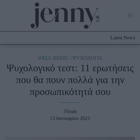
Life Now
What's New
Travel
Latest News
Culture
City Blogging
ABOUT US
ΔΙΑΦΗΜΙΣΤΕΙΤΕ
ΕΠΙΚΟΙΝΩΝΙΑ
WELL BEING
ΨΥΧΟΛΟΓΙΑ
Ψυχολογικό τεστ: 11 ερωτήσεις
Fashion
που θα πουν πολλά για την
Shopping
προσωπικότητά σου
Styling Tips
Fashion News
JTeam
Beauty - Ομορφιά
13 Ιανουαρίου 2023
Skincare
Μαλλιά - Νύχια