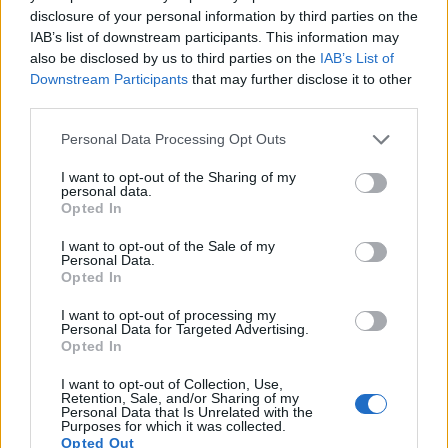
3. Τοποθεσία του κύβου – Εάν ο κύβος είναι πιο
disclosure of your personal information by third parties on the
κοντά στο έδαφος τότε βλέπετε τον εαυτό σας ως
IAB’s list of downstream participants. This information may
ένα μάλλον προσγειωμένο άτομο. Εάν ο κύβος
also be disclosed by us to third parties on the
IAB’s List of
Downstream Participants
that may further disclose it to other
είναι στον αέρα βλέπετε τον εαυτό σας επάνω από
third parties.
τους άλλους…
Please note that this website/app uses one or more Google
Personal Data Processing Opt Outs
services and may gather and store information including but
not limited to your visit or usage behaviour. You may click to
I want to opt-out of the Sharing of my
personal data.
grant or deny consent to Google and its third-party tags to
Opted In
use your data for below specified purposes in below Google
consent section.
I want to opt-out of the Sale of my
Personal Data.
Opted In
I want to opt-out of processing my
Personal Data for Targeted Advertising.
Opted In
I want to opt-out of Collection, Use,
Retention, Sale, and/or Sharing of my
Personal Data that Is Unrelated with the
Purposes for which it was collected.
Opted Out