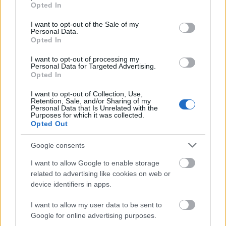
grant or deny consent to Google and its third-party tags to
Opted In
use your data for below specified purposes in below Google
consent section.
Παίρνουμε χαρτί και στυλό, και ξεκινάμε να
I want to opt-out of the Sale of my
Personal Data.
γράφουμε τις υποχρεώσεις μας. Με αυτόν τον
Opted In
τρόπο, ενισχύεται η παραγωγικότητά μας κι
I want to opt-out of processing my
Personal Data for Targeted Advertising.
αισθανόμαστε πιο έτοιμοι να αντιμετωπίσουμε όσα
Opted In
θα έρθουν μέσα στη μέρα.
I want to opt-out of Collection, Use,
Retention, Sale, and/or Sharing of my
Personal Data that Is Unrelated with the
Purposes for which it was collected.
Ακολουθήστε το
jenny.gr
στο
google
Opted Out
news
και μάθετε τα πάντα γύρω από
Google consents
τη διατροφή, τη γυμναστική, το σεξ
I want to allow Google to enable storage
και την ψυχική υγεία.
related to advertising like cookies on web or
device identifiers in apps.
I want to allow my user data to be sent to
Google for online advertising purposes.