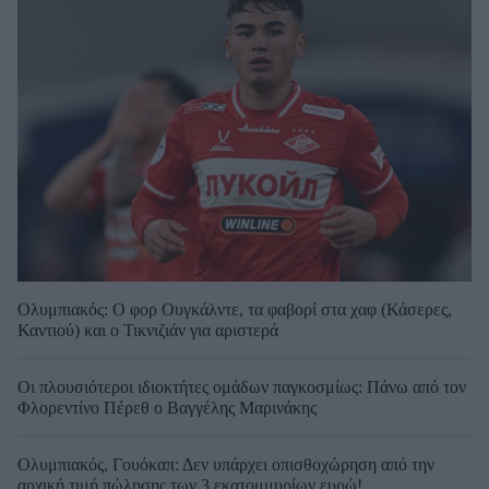
Ολυμπιακός: Ο φορ Ουγκάλντε, τα φαβορί στα χαφ (Κάσερες,
Καντιού) και ο Τικνιζιάν για αριστερά
Οι πλουσιότεροι ιδιοκτήτες ομάδων παγκοσμίως: Πάνω από τον
Φλορεντίνο Πέρεθ ο Βαγγέλης Μαρινάκης
Ολυμπιακός, Γουόκαπ: Δεν υπάρχει οπισθοχώρηση από την
αρχική τιμή πώλησης των 3 εκατομμυρίων ευρώ!