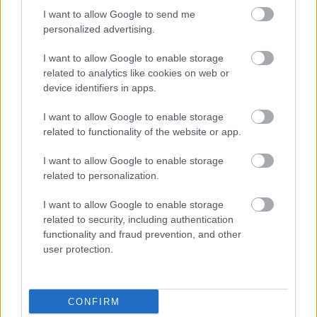
ΔΙΑΒΑΖΟΝΤΑΙ ΤΩΡΑ
I want to allow Google to send me
personalized advertising.
I want to allow Google to enable storage
related to analytics like cookies on web or
3 ζώδια θα μπουν σε σκληρά διλήμματα μέχρι τις
device identifiers in apps.
15/8 - Τέλος οι υπεκφυγές
I want to allow Google to enable storage
related to functionality of the website or app.
Αυτό το φυτό πρέπει να φυτέψεις τον Αύγουστο
για να απαλλαγείς από τα κουνούπια
I want to allow Google to enable storage
related to personalization.
Η συνήθεια που «σκουριάζει» σιωπηλά το μυαλό
I want to allow Google to enable storage
σου - Συμβαίνει στους περισσότερους και δεν το
related to security, including authentication
καταλαβαίνουμε
functionality and fraud prevention, and other
user protection.
CONFIRM
TAGS
ΠΡΩΙΝΗ ΡΟΥΤΙΝΑ