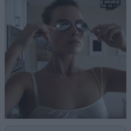
Μακιγιάζ
Beauty News
Well being
Ψυχολογία
Υγεία + Διατροφή
Σχέσεις & Σεξ
Fitness
Woman Power
Parenting
Working Girl
Real Women
Πρόσωπα