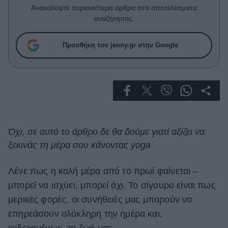
Celebrities
Ανακαλύψτε περισσότερα άρθρα στα αποτελέσματα
Συνεντεύξεις
αναζήτησης.
Who
True Stories
Προσθήκη του jenny.gr στην Google
Ask the Guru
Success Stories
Ζώδια
Living
Όχι, σε αυτό το άρθρο δε θα δούμε γιατί αξίζει να
ξεκινάς τη μέρα σου κάνοντας yoga
Deco
Cooking
Λένε πως η καλή μέρα από το πρωί φαίνεται –
Green
μπορεί να ισχύει, μπορεί όχι. Το σίγουρο είναι πως
μερικές φορές, οι συνήθειές μας μπορούν να
Αφιερώματα
επηρεάσουν ολόκληρη την ημέρα και,
ενδεχομένως, τη ζωή μας.