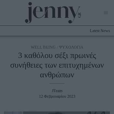
Life Now
What's New
Travel
Latest News
Culture
City Blogging
ABOUT US
ΔΙΑΦΗΜΙΣΤΕΙΤΕ
ΕΠΙΚΟΙΝΩΝΙΑ
WELL BEING
ΨΥΧΟΛΟΓΙΑ
3 καθόλου σέξι πρωινές
Fashion
συνήθειες των επιτυχημένων
Shopping
ανθρώπων
Styling Tips
Fashion News
JTeam
Beauty - Ομορφιά
12 Φεβρουαρίου 2023
Skincare
Μαλλιά - Νύχια