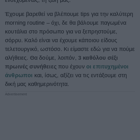
ΒΟΞ
Έχουμε βαρεθεί να βλέπουμε tips για την καλύτερη
morning routine – όχι, δε θα βάλουμε παγωμένα
κουτάλια στο πρόσωπο για να ξεπρηστούμε,
Χωρίς Ταμπέλες
σόρρυ. Καλό είναι να έχουμε κάποιου είδους
τελετουργικό, ωστόσο. Κι είμαστε εδώ για να πούμε
Women's Forum
αλήθειες. Θα δούμε, λοιπόν,
3 καθόλου σέξι
πρωινές συνήθειες
που έχουν
οι επιτυχημένοι
άνθρωποι
και, ίσως, αξίζει να τις εντάξουμε στη
Hautes Grecians
δική μας καθημερινότητα.
Γάμος
Market News