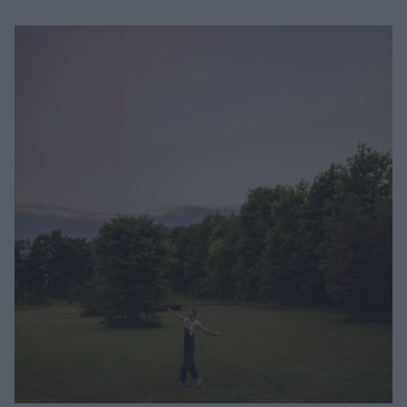
Μακιγιάζ
Beauty News
Well being
Ψυχολογία
Υγεία + Διατροφή
Σχέσεις & Σεξ
Fitness
Woman Power
Parenting
Working Girl
Real Women
Πρόσωπα