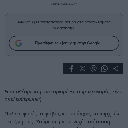
Celebrities
Unsplash/Jasmin Chew
Συνεντεύξεις
Who
Ανακαλύψτε περισσότερα άρθρα στα αποτελέσματα
True Stories
αναζήτησης.
Ask the Guru
Success Stories
Προσθήκη του jenny.gr στην Google
Ζώδια
Living
Deco
Η αποδέσμευση από ορισμένες συμπεριφορές, είναι
Cooking
απελευθερωτική
Green
Πολλές φορές, ο
φόβος
και το
άγχος
κυριαρχούν
Αφιερώματα
στη ζωή μας. Ζούμε σε μια συνεχή κατάσταση