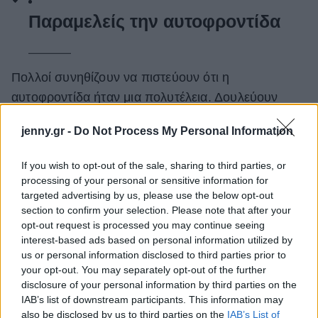
Παραμελείς την αυτοφροντίδα
Πολλοί συνηθίζουν να πιστεύουν ότι η
αυτοφροντίδα ήταν μια πολυτέλεια. Δουλεύουν
πολλές ώρες, παραλείπουν τα γεύματά τους, δεν
jenny.gr -
Do Not Process My Personal Information
αθλούνται ή δεν κοιμούνται σωστά, απλώς και
μόνο για να συμβαδίζουν με το πρόγραμμά τους.
If you wish to opt-out of the sale, sharing to third parties, or
Αλλά η παραμέληση της αυτοφροντίδας, ενισχύει
processing of your personal or sensitive information for
το άγχος τους. Το να βρεις χρόνο για τακτική
targeted advertising by us, please use the below opt-out
section to confirm your selection. Please note that after your
άσκηση, να τρωώς υγιεινά και να γυμνάζεσαι, είναι
opt-out request is processed you may continue seeing
σημαντικό όχι μόνο για τη σωματική υγεία σου,
interest-based ads based on personal information utilized by
αλλά επίσης κάνει θαύματα για την ψυχολογία σου.
us or personal information disclosed to third parties prior to
your opt-out. You may separately opt-out of the further
disclosure of your personal information by third parties on the
IAB’s list of downstream participants. This information may
also be disclosed by us to third parties on the
IAB’s List of