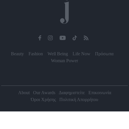
Beauty
Fashion
Well Being
Life Now
Πρόσωπα
Woman Power
About
Our Awards
Διαφημιστείτε
Επικοινωνία
Όροι Χρήσης
Πολιτική Απορρήτου
2026 Jenny.gr | All rights reserved