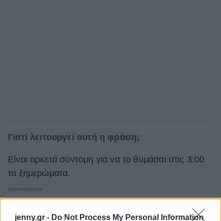
Γιατί λειτουργεί αυτή η φράση;
Είναι αρκετά σύντομη για να το θυμάσαι στις 3:00
τα ξημερώματα.
jenny.gr -
Do Not Process My Personal Information