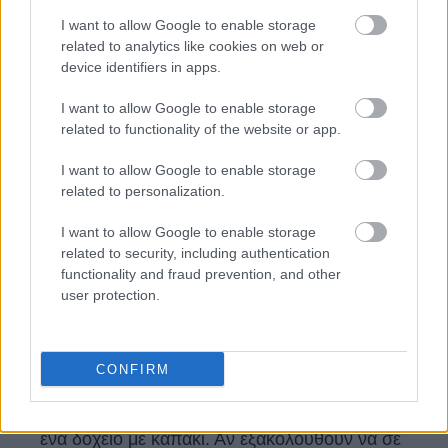
Μειώνει την αίσθηση του κατεπείγοντος που
I want to allow Google to enable storage
τροφοδοτεί το άγχος και την αϋπνία.
related to analytics like cookies on web or
device identifiers in apps.
Επιπλέον συμβουλές για να διώξεις το άγχος
I want to allow Google to enable storage
κάθε βράδυ.
related to functionality of the website or app.
Συνδύασε αυτήν τη φράση με την αναπνοή
I want to allow Google to enable storage
σου. Πες τη σιωπηλά καθώς εισπνέεις και
related to personalization.
εκπνέεις αργά.
I want to allow Google to enable storage
related to security, including authentication
Επανάλαβέ τη όσο χρειάζεται. Αν το μυαλό
functionality and fraud prevention, and other
σου περιπλανηθεί ξανά (θα το κάνει), επίστρεψέ
user protection.
το ευγενικά. Αυτό δεν είναι αποτυχία—είναι
εξάσκηση.
CONFIRM
Οραματίσου ένα «δοχείο σκέψεων».
Φαντάσου ότι τοποθετείς τις ανησυχίες σου σε
ένα δοχείο με καπάκι. Αν εξακολουθούν να σε