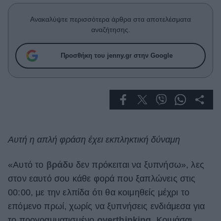
Celebrities
Συνεντεύξεις
Ανακαλύψτε περισσότερα άρθρα στα αποτελέσματα
Who
αναζήτησης.
True Stories
Ask the Guru
Προσθήκη του jenny.gr στην Google
Success Stories
Ζώδια
Living
Αυτή η απλή φράση έχει εκπληκτική δύναμη
Deco
Cooking
«Αυτό το
βράδυ
δεν πρόκειται να ξυπνήσω», λες
Green
στον εαυτό σου κάθε φορά που ξαπλώνεις στις
00:00, με την ελπίδα ότι θα κοιμηθείς μέχρι το
Αφιερώματα
επόμενο πρωί, χωρίς να ξυπνήσεις ενδιάμεσα για
το προγραμματισμένο
overthinking
. Κοιμάσαι