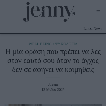
Life Now
What's New
Travel
Latest News
Culture
City Blogging
ABOUT US
ΔΙΑΦΗΜΙΣΤΕΙΤΕ
ΕΠΙΚΟΙΝΩΝΙΑ
WELL BEING
ΨΥΧΟΛΟΓΙΑ
Η μία φράση που πρέπει να λες
Fashion
στον εαυτό σου όταν το άγχος
Shopping
δεν σε αφήνει να κοιμηθείς
Styling Tips
Fashion News
JTeam
Beauty - Ομορφιά
12 Μαΐου 2025
Skincare
Μαλλιά - Νύχια