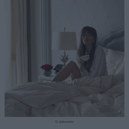
Μακιγιάζ
Beauty News
Well being
Ψυχολογία
Υγεία + Διατροφή
Σχέσεις & Σεξ
Fitness
Woman Power
Parenting
Working Girl
Real Women
Πρόσωπα
IG @alisontoby