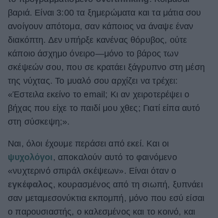
βαριά. Είναι 3:00 τα ξημερώματα και τα μάτια σου
ΒΟΞ
ανοίγουν απότομα, σαν κάποιος να άναψε έναν
διακόπτη. Δεν υπήρξε κανένας θόρυβος, ούτε
Χωρίς Ταμπέλες
κάποιο άσχημο όνειρο—μόνο το βάρος των
σκέψεών σου, που σε κρατάει ξάγρυπνο στη μέση
της νύχτας. Το μυαλό σου αρχίζει να τρέχει:
Women's Forum
«Έστειλα εκείνο το email; Κι αν χειροτερέψει ο
βήχας που είχε το παιδί μου χθες; Γιατί είπα αυτό
στη σύσκεψη;».
Hautes Grecians
Ναι, όλοι έχουμε περάσει από εκεί. Και οι
ψυχολόγοι
, αποκαλούν αυτό το φαινόμενο
Γάμος
«νυχτερινό σπιράλ σκέψεων». Είναι όταν ο
εγκέφαλος
, κουρασμένος από τη σιωπή, ξυπνάει
σαν μεταμεσονύκτια εκπομπή, μόνο που εσύ είσαι
Market News
ο παρουσιαστής, ο καλεσμένος και το κοινό, και