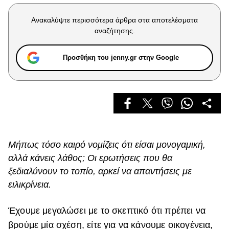
Celebrities
Συνεντεύξεις
Ανακαλύψτε περισσότερα άρθρα στα αποτελέσματα
Who
αναζήτησης.
True Stories
Ask the Guru
Προσθήκη του jenny.gr στην Google
Success Stories
Ζώδια
Living
Μήπως τόσο καιρό νομίζεις ότι είσαι μονογαμική,
αλλά κάνεις λάθος; Οι ερωτήσεις που θα
Deco
Cooking
ξεδιαλύνουν το τοπίο, αρκεί να απαντήσεις με
Green
ειλικρίνεια.
Αφιερώματα
Έχουμε μεγαλώσει με το σκεπτικό ότι πρέπει να
βρούμε μία σχέση, είτε για να κάνουμε οικογένεια,