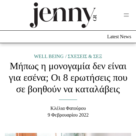
Life Now
What's New
Travel
Latest News
Culture
City Blogging
ABOUT US
ΔΙΑΦΗΜΙΣΤΕΙΤΕ
ΕΠΙΚΟΙΝΩΝΙΑ
WELL BEING
ΣΧΕΣΕΙΣ & ΣΕΞ
Μήπως η μονογαμία δεν είναι
Fashion
για εσένα; Οι 8 ερωτήσεις που
Shopping
σε βοηθούν να καταλάβεις
Styling Tips
Fashion News
Κλέλια Φατούρου
Beauty - Ομορφιά
9 Φεβρουαρίου 2022
Skincare
Μαλλιά - Νύχια