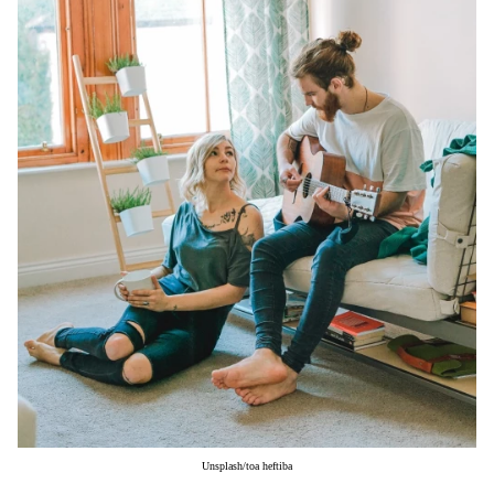
Μακιγιάζ
Beauty News
Well being
Ψυχολογία
Υγεία + Διατροφή
Σχέσεις & Σεξ
Fitness
Woman Power
Parenting
Working Girl
Real Women
Πρόσωπα
Unsplash/toa heftiba