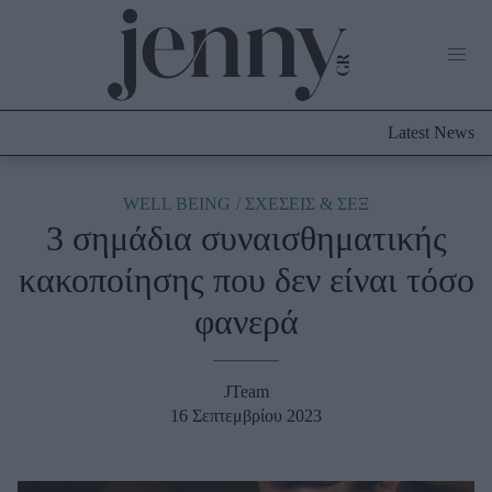
Life Now
What's New
Travel
Latest News
Culture
City Blogging
ABOUT US
ΔΙΑΦΗΜΙΣΤΕΙΤΕ
ΕΠΙΚΟΙΝΩΝΙΑ
WELL BEING
ΣΧΕΣΕΙΣ & ΣΕΞ
3 σημάδια συναισθηματικής
Fashion
κακοποίησης που δεν είναι τόσο
Shopping
φανερά
Styling Tips
Fashion News
JTeam
Beauty - Ομορφιά
16 Σεπτεμβρίου 2023
Skincare
Μαλλιά - Νύχια