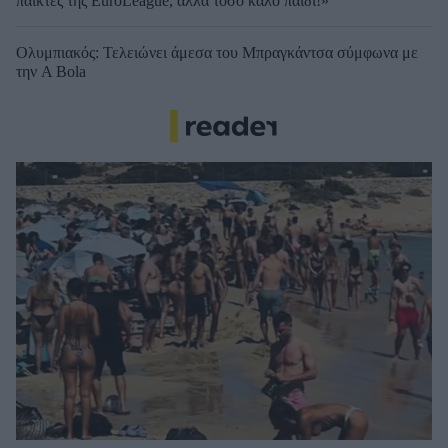
παίκτες της EuroLeague, αλλά τόσο καλό παιδί!»
Ολυμπιακός: Τελειώνει άμεσα του Μπραγκάντσα σύμφωνα με
την A Bola