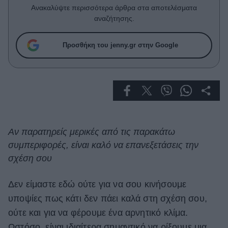
Celebrities
Ανακαλύψτε περισσότερα άρθρα στα αποτελέσματα
Συνεντεύξεις
αναζήτησης.
Who
True Stories
Προσθήκη του jenny.gr στην Google
Ask the Guru
Success Stories
Ζώδια
Living
Αν παρατηρείς μερικές από τις παρακάτω
συμπεριφορές, είναι καλό να επανεξετάσεις την
Deco
σχέση σου
Cooking
Green
Δεν είμαστε εδώ ούτε για να σου κινήσουμε
υποψίες πως κάτι δεν πάει καλά στη σχέση σου,
Αφιερώματα
ούτε και για να φέρουμε ένα αρνητικό κλίμα.
Ωστόσο, είναι ιδιαίτερα σημαντικό να ρίξουμε μια