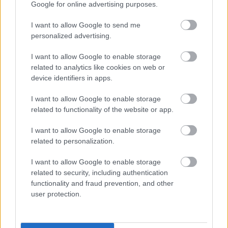
Google for online advertising purposes.
I want to allow Google to send me
personalized advertising.
I want to allow Google to enable storage
related to analytics like cookies on web or
device identifiers in apps.
I want to allow Google to enable storage
related to functionality of the website or app.
I want to allow Google to enable storage
related to personalization.
Ακολουθήστε
I want to allow Google to enable storage
related to security, including authentication
το
jenny.gr
στο
google news
και
functionality and fraud prevention, and other
μάθετε τα πάντα γύρω από τη
user protection.
διατροφή, τη γυμναστική, το σεξ