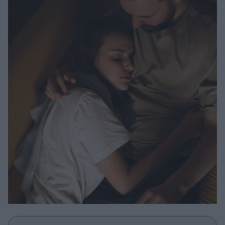
Μακιγιάζ
Beauty News
Well being
Ψυχολογία
Υγεία + Διατροφή
Σχέσεις & Σεξ
Fitness
Woman Power
Parenting
Working Girl
Real Women
Πρόσωπα