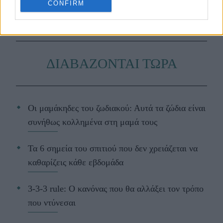
και την ψυχική υγεία.
CONFIRM
ΔΙΑΒΑΖΟΝΤΑΙ ΤΩΡΑ
Οι μαμάκηδες του ζωδιακού: Αυτά τα ζώδια είναι
συνήθως κολλημένα στη μαμά τους
Τα 6 σημεία του σπιτιού που δεν χρειάζεται να
καθαρίζεις κάθε εβδομάδα
3-3-3 rule: Ο κανόνας που θα αλλάξει τον τρόπο
που ντύνεσαι