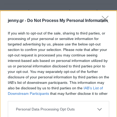
Τα αστεία τους, δεν είναι αστεία
jenny.gr -
Do Not Process My Personal Information
Όσο αθώα και αν φαίνονται μερικά αστεία, στην
If you wish to opt-out of the sale, sharing to third parties, or
πραγματικότητα πρόκειται για καμουφλαρισμένες
processing of your personal or sensitive information for
προσβολές. Αν έχεις εξηγήσει πως ένα
targeted advertising by us, please use the below opt-out
συγκεκριμένο «αστείο» σε κάνει να νιώθεις
section to confirm your selection. Please note that after your
opt-out request is processed you may continue seeing
αμήχανα, ή σε προσβάλλει και συνεχίζει να
interest-based ads based on personal information utilized by
επαναλαμβάνεται, είναι περισσότερο ένα ξεκάθαρο
us or personal information disclosed to third parties prior to
δείγμα πως δεν σε σέβεται.
your opt-out. You may separately opt-out of the further
disclosure of your personal information by third parties on the
IAB’s list of downstream participants. This information may
also be disclosed by us to third parties on the
IAB’s List of
Downstream Participants
that may further disclose it to other
third parties.
Please note that this website/app uses one or more Google
Personal Data Processing Opt Outs
services and may gather and store information including but