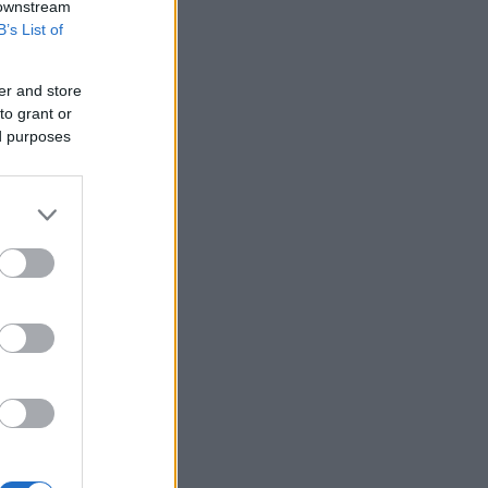
 downstream
B’s List of
er and store
to grant or
ed purposes
ά