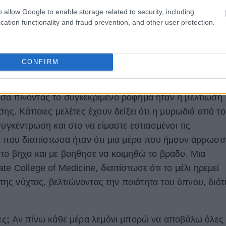
o allow Google to enable storage related to security, including
cation functionality and fraud prevention, and other user protection.
CONFIRM
σα πίνοντας το συγκεκριμένο ρόφημα ήταν η βελτίωση
σης. Κάποιες μελέτες έχουν δείξει ότι η μυρωδιά από το
συγκέντρωση και στο να είμαστε εστιασμένοι τις
α που διαπίστωσα ήταν ότι μια μέρα που ήμουν άρρωστ
το βήχα και με βοήθησε να κοιμηθώ το βράδυ. Μια
te College of Medicine, διαπίστωσε ότι το μέλι ηρεμεί
 της νύχτας, βελτιώνοντας την ποιότητα του ύπνου, διότ
ες;
Αν πίνω κάθε μέρα λεμόνι μπορώ να αποβάλω όλες