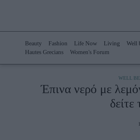
Life Now
Fashion
What's New
Shopping
Beauty
Fashion
Life Now
Living
Well 
Travel
Styling Tips
Hautes Grecians
Women's Forum
Culture
Fashion Ne
City Blogging
WELL BE
Έπινα νερό με λεμόν
Woman Power
Πρόσω
δείτε
Parenting
Celebrities
Working Girl
Συνεντεύξεις
Real Women
Who
True Stories