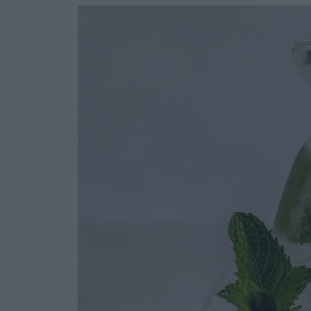
Ask the Gur
Success Stor
Αφιερώματα
ΒΟΞ
Hautes Grecians
Γάμος