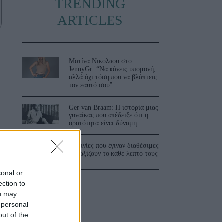
TRENDING
ARTICLES
Ματίνα Νικολάου στο
JennyGr: “Να κάνεις υπομονή,
αλλά όχι τόση που να βλάπτεις
τον εαυτό σου”
Ger van Braam: Η ιστορία μιας
γυναίκας που απέδειξε ότι η
ορατότητα είναι δύναμη
ύ
3 ταινίες που έγιναν διαθέσιμες
και αξίζουν το κάθε λεπτό τους
sonal or
ection to
ou may
 personal
out of the