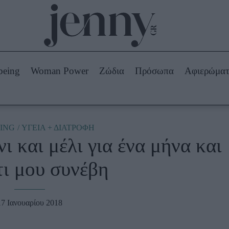
Beauty -
Ομορφιά
ABOUT US
ΔΙΑΦΗΜΙΣΤΕΙΤΕ
ΕΠΙΚΟΙΝΩΝΙΑ
being
Woman Power
Ζώδια
Πρόσωπα
Αφιερώμα
Skincare
ws
Μαλλιά - Νύχια
Μακιγιάζ
Beauty News
ING
ΥΓΕΙΑ + ΔΙΑΤΡΟΦΗ
ι και μέλι για ένα μήνα και
πα
Ζώδια
 τι μου συνέβη
17 Ιανουαρίου 2018