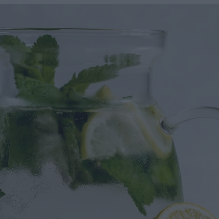
u
ies
Χωρίς Ταμπέλες
Market News