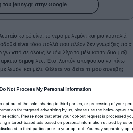
του jenny.gr στην Google
υταίο καιρό είναι το νερό με λεμόνι και μια κουταλιά
οδοθεί είναι τόσα πολλά που πλέον δεν γνωρίζεις ποια
το γνωστό σε όλους λεμόνι λίγο το μέλι και τα δυο μαζί
 αρκετά δημοφιλές. Έτσι λοιπόν αποφάσισα να πίνω
με λεμόνι και μέλι.
Θέλετε να δείτε τι μου συνέβη;
ω ότι το συγκεκριμένο πείραμα δεν με δυσκόλεψε, αφο
Do Not Process My Personal Information
α. Το θετικό αυτή τη φορά ήταν το μέλι το οποίο έδινε
κάθε πρωί που ξυπνούσα έστυβα ένα λεμόνι και το
to opt-out of the sale, sharing to third parties, or processing of your per
ί με ένα κουταλάκι του γλυκού μέλι.
formation for targeted advertising by us, please use the below opt-out s
r selection. Please note that after your opt-out request is processed y
eing interest-based ads based on personal information utilized by us or
disclosed to third parties prior to your opt-out. You may separately opt-