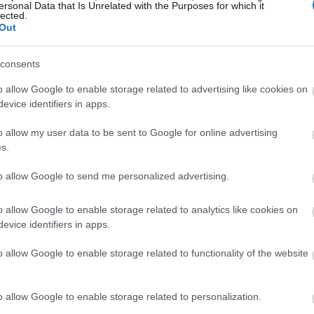
ersonal Data that Is Unrelated with the Purposes for which it
υν ότι το μέλι ανακουφίζει από τα συμπτώματα των
lected.
Out
ιδικοί υποστηρίζουν ότι το μέλι μπορεί να περιέχει ίχν
σε μικρές ποσότητες αλλεργιογόνων, λειτουργεί ως μια
consents
 των αντιδράσεων.
o allow Google to enable storage related to advertising like cookies on
evice identifiers in apps.
o allow my user data to be sent to Google for online advertising
s.
to allow Google to send me personalized advertising.
o allow Google to enable storage related to analytics like cookies on
evice identifiers in apps.
o allow Google to enable storage related to functionality of the website
o allow Google to enable storage related to personalization.