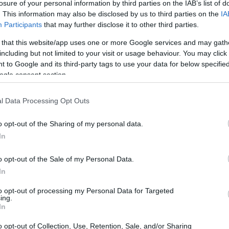
losure of your personal information by third parties on the IAB’s list of
. This information may also be disclosed by us to third parties on the
IA
Participants
that may further disclose it to other third parties.
 that this website/app uses one or more Google services and may gath
including but not limited to your visit or usage behaviour. You may click 
 to Google and its third-party tags to use your data for below specifi
ogle consent section.
l Data Processing Opt Outs
α καθώς περνούσαν οι μέρες ήταν ότι βελτιώθηκε η
o opt-out of the Sharing of my personal data.
ου συστήματος. Αυτό οφείλεται τόσο στο λεμόνι όσο και
In
λεμόνι είναι παρόμοια με αυτή του σάλιου και του
ά υγρά, με αποτέλεσμα να βοηθάει τη λειτουργία της
o opt-out of the Sale of my Personal Data.
λι βοηθάει στο να καταπολεμήσουμε τις διάρροιες, αλλ
In
λκη και τις γαστρεντερικές διαταραχές.
to opt-out of processing my Personal Data for Targeted
ing.
ν οι εποχιακές αλλεργίες που με ταλαιπωρούσαν κατά
In
χθεί επιστημονικά ωστόσο υπάρχουν πολλοί, και μέσα σε
o opt-out of Collection, Use, Retention, Sale, and/or Sharing