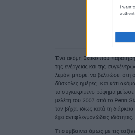
I want t
authenti
Ένα ακόμη θετικό που παρατήρη
της ενέργειας και της συγκέντρω
λεμόνι μπορεί να βελτιώσει στη 
δύσκολες ημέρες. Και κάτι ακόμ
το συγκεκριμένο ρόφημα μείωσε 
μελέτη του 2007 από το Penn Sta
τον βήχα, ιδίως κατά τη διάρκεια
έχει αντιφλεγμονώδεις ιδιότητες.
Τι συμβαίνει όμως με τις τοξίν