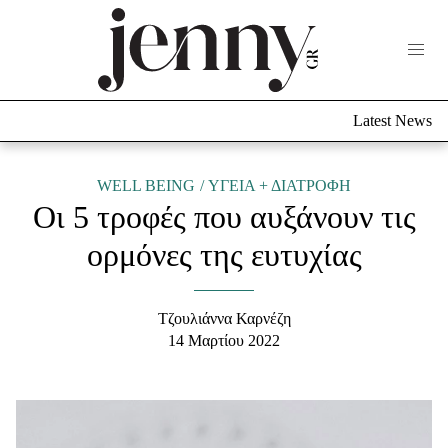
Life Now
What's New
Travel
Latest News
Culture
City Blogging
ABOUT US
ΔΙΑΦΗΜΙΣΤΕΙΤΕ
ΕΠΙΚΟΙΝΩΝΙΑ
WELL BEING
ΥΓΕΙΑ + ΔΙΑΤΡΟΦΗ
Οι 5 τροφές που αυξάνουν τις
Fashion
ορμόνες της ευτυχίας
Shopping
Styling Tips
Fashion News
Τζουλιάννα Καρνέζη
14 Μαρτίου 2022
Beauty - Ομορφιά
Skincare
Μαλλιά - Νύχια