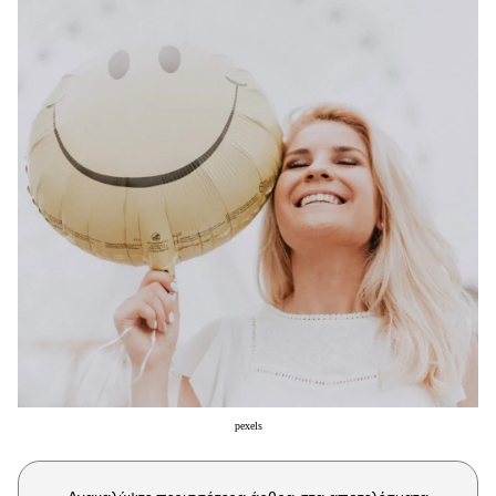
Μακιγιάζ
Beauty News
Well being
Ψυχολογία
Υγεία + Διατροφή
Σχέσεις & Σεξ
Fitness
Woman Power
Parenting
Working Girl
Real Women
pexels
Πρόσωπα