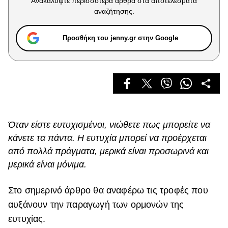
Ανακαλύψτε περισσότερα άρθρα στα αποτελέσματα
Celebrities
αναζήτησης.
Συνεντεύξεις
Who
Προσθήκη του jenny.gr στην Google
True Stories
Ask the Guru
Success Stories
Ζώδια
Όταν είστε ευτυχισμένοι, νιώθετε πως μπορείτε να
Living
κάνετε τα πάντα. Η ευτυχία μπορεί να προέρχεται
από πολλά πράγματα, μερικά είναι προσωρινά και
Deco
μερικά είναι μόνιμα.
Cooking
Green
Στο σημερινό άρθρο θα αναφέρω τις τροφές που
αυξάνουν την παραγωγή των ορμονών της
Αφιερώματα
ευτυχίας.