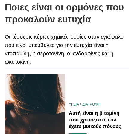
Ποιες είναι οι ορμόνες που
ΒΟΞ
προκαλούν ευτυχία
Χωρίς Ταμπέλες
Οι τέσσερις κύριες χημικές ουσίες στον εγκέφαλο
που είναι υπεύθυνες για την ευτυχία είναι η
ντοπαμίνη, η σεροτονίνη, οι ενδορφίνες και η
Women's Forum
ωκυτοκίνη.
Hautes Grecians
Γάμος
ΥΓΕΙΑ + ΔΙΑΤΡΟΦΗ
Αυτή είναι η βιταμίνη
που χρειάζεστε εάν
Market News
έχετε μυϊκούς πόνους