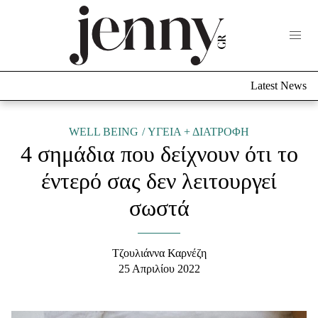
Life Now
What's New
Travel
Latest News
Culture
City Blogging
ABOUT US
ΔΙΑΦΗΜΙΣΤΕΙΤΕ
ΕΠΙΚΟΙΝΩΝΙΑ
WELL BEING
ΥΓΕΙΑ + ΔΙΑΤΡΟΦΗ
4 σημάδια που δείχνουν ότι το
Fashion
έντερό σας δεν λειτουργεί
Shopping
σωστά
Styling Tips
Fashion News
Τζουλιάννα Καρνέζη
Beauty - Ομορφιά
25 Απριλίου 2022
Skincare
Μαλλιά - Νύχια