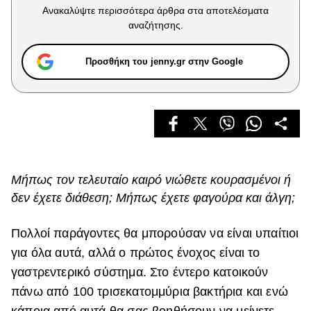
Celebrities
Ανακαλύψτε περισσότερα άρθρα στα αποτελέσματα
Συνεντεύξεις
αναζήτησης.
Who
True Stories
Προσθήκη του jenny.gr στην Google
Ask the Guru
Success Stories
Ζώδια
Living
Μήπως τον τελευταίο καιρό νιώθετε κουρασμένοι ή
δεν έχετε διάθεση; Μήπως έχετε φαγούρα και άλγη;
Deco
Cooking
Πολλοί παράγοντες θα μπορούσαν να είναι υπαίτιοι
Green
για όλα αυτά, αλλά ο πρώτος ένοχος είναι το
γαστρεντερικό σύστημα. Στο έντερο κατοικούν
Αφιερώματα
πάνω από 100 τρισεκατομμύρια βακτήρια και ενώ
κάποια από αυτά θα σας βοηθήσουν να μείνετε