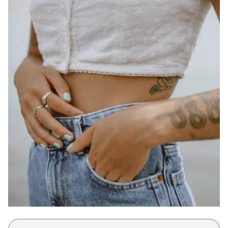
Μακιγιάζ
Beauty News
Well being
Ψυχολογία
Υγεία + Διατροφή
Σχέσεις & Σεξ
Fitness
Woman Power
Parenting
Working Girl
Real Women
Πρόσωπα