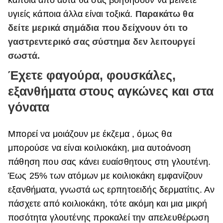
υγιείς κάποια άλλα είναι τοξικά.
Παρακάτω θα
ΒΟΞ
δείτε μερικά σημάδια που δείχνουν ότι το
γαστρεντερικό σας σύστημα δεν λειτουργεί
Χωρίς Ταμπέλες
σωστά.
Έχετε φαγούρα, φουσκάλες,
εξανθήματα στους αγκώνες και στα
Women's Forum
γόνατα
Hautes Grecians
Μπορεί να μοιάζουν με έκζεμα , όμως θα
μπορούσε να είναι κοιλιοκάκη, μια αυτοάνοση
πάθηση που σας κάνει ευαίσθητους στη γλουτένη.
Γάμος
Έως 25% των ατόμων με κοιλιοκάκη εμφανίζουν
εξανθήματα, γνωστά ως ερπητοειδής δερματίτις. Αν
πάσχετε από κοιλιοκάκη, τότε ακόμη και μια μικρή
Market News
ποσότητα γλουτένης προκαλεί την απελευθέρωση