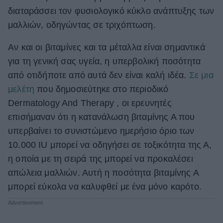
διαταράσσει τον φυσιολογικό κύκλο ανάπτυξης των
ΒΟΞ
μαλλιών, οδηγώντας σε τριχόπτωση.
Αν και οι βιταμίνες και τα μέταλλα είναι σημαντικά
Χωρίς Ταμπέλες
για τη γενική σας υγεία, η υπερβολική ποσότητα
από οτιδήποτε από αυτά δεν είναι καλή ιδέα.
Σε μια
μελέτη
που δημοσιεύτηκε στο περιοδικό
Women's Forum
Dermatology And Therapy , οι ερευνητές
επισήμαναν ότι η κατανάλωση βιταμίνης Α που
Hautes Grecians
υπερβαίνει το συνιστώμενο ημερήσιο όριο των
10.000 IU μπορεί να οδηγήσει σε τοξικότητα της Α,
η οποία με τη σειρά της μπορεί να προκαλέσει
Γάμος
απώλεια μαλλιών. Αυτή η ποσότητα βιταμίνης Α
μπορεί εύκολα να καλυφθεί με ένα μόνο καρότο.
Market News