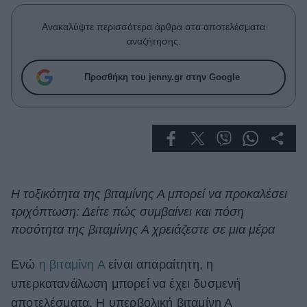
Celebrities
Συνεντεύξεις
Ανακαλύψτε περισσότερα άρθρα στα αποτελέσματα
Who
αναζήτησης.
True Stories
Ask the Guru
Προσθήκη του jenny.gr στην Google
Success Stories
Ζώδια
Living
Η τοξικότητα της βιταμίνης Α μπορεί να προκαλέσει
τριχόπτωση: Δείτε πώς συμβαίνει και πόση
Deco
Cooking
ποσότητα της βιταμίνης Α χρειάζεστε σε μια μέρα
Green
Ενώ
η βιταμίνη Α
είναι απαραίτητη, η
Αφιερώματα
υπερκατανάλωση μπορεί να έχει δυσμενή
αποτελέσματα. Η υπερβολική βιταμίνη Α