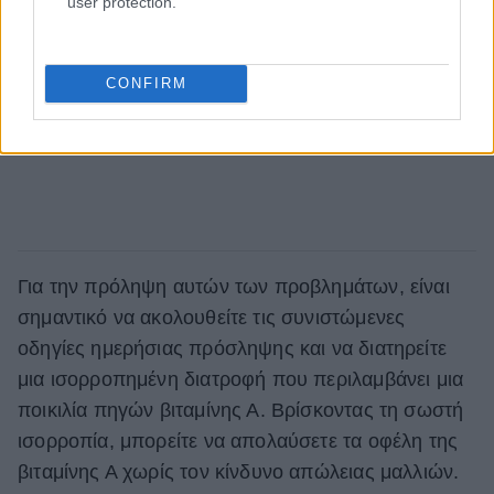
user protection.
CONFIRM
Για την πρόληψη αυτών των προβλημάτων, είναι
σημαντικό να ακολουθείτε τις συνιστώμενες
οδηγίες ημερήσιας πρόσληψης και να διατηρείτε
μια ισορροπημένη διατροφή που περιλαμβάνει μια
ποικιλία πηγών βιταμίνης Α. Βρίσκοντας τη σωστή
ισορροπία, μπορείτε να απολαύσετε τα οφέλη της
βιταμίνης Α χωρίς τον κίνδυνο απώλειας μαλλιών.