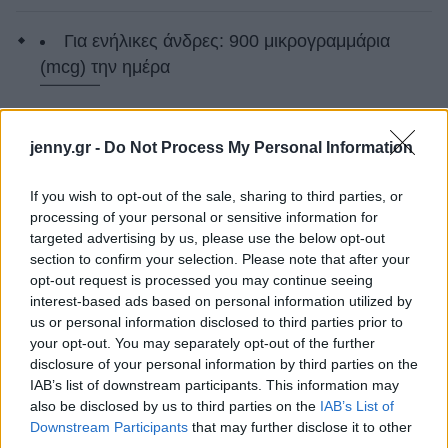
Για ενήλικες άνδρες: 900 μικρογραμμάρια
(mcg) την ημέρα
Για ενήλικες γυναίκες: 700 mcg την ημέρα
jenny.gr -
Do Not Process My Personal Information
Τα παραπάνω δείχνουν ότι ένα φλιτζάνι σπανάκι,
If you wish to opt-out of the sale, sharing to third parties, or
γλυκοπατάτες ή ένα μόνο καρότο είναι αρκετό για
processing of your personal or sensitive information for
να ικανοποιήσει τις ανάγκες σας σε βιταμίνη Α σε
targeted advertising by us, please use the below opt-out
μια
h
μέρα. Μερικές πηγές βιταμίνης Α
section to confirm your selection. Please note that after your
opt-out request is processed you may continue seeing
περιλαμβάνουν:
interest-based ads based on personal information utilized by
Ζωικές πηγές: Συκώτι, ψάρια και
us or personal information disclosed to third parties prior to
γαλακτοκομικά προϊόντα όπως γάλα και αυγά.
your opt-out. You may separately opt-out of the further
disclosure of your personal information by third parties on the
IAB’s list of downstream participants. This information may
Φυτικές πηγές: Τα καρότα, οι γλυκοπατάτες,
also be disclosed by us to third parties on the
IAB’s List of
το λάχανο, το σπανάκι και οι κόκκινες πιπεριές,
Downstream Participants
that may further disclose it to other
παρέχουν καροτενοειδή που μπορούν να
third parties.