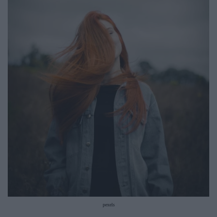
Μακιγιάζ
Beauty News
Well being
Ψυχολογία
Υγεία + Διατροφή
Σχέσεις & Σεξ
Fitness
Woman Power
Parenting
Working Girl
Real Women
Πρόσωπα
pexels