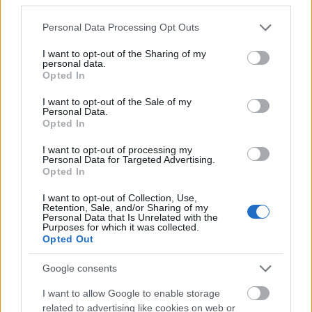
μετατραπούν σε βιταμίνη Α από τον οργανισμό.
Please note that this website/app uses one or more Google
Personal Data Processing Opt Outs
services and may gather and store information including but
Είναι λοιπόν σημαντικό να ενημερωθείτε
not limited to your visit or usage behaviour. You may click to
I want to opt-out of the Sharing of my
personal data.
grant or deny consent to Google and its third-party tags to
σχετικά με τις ανάγκες σας σε θρεπτικά
Opted In
use your data for below specified purposes in below Google
συστατικά και να ελέγξετε εάν το γεύμα σας τις
consent section.
I want to opt-out of the Sale of my
ικανοποιεί ή το παρακάνει.
Συνιστάται να
Personal Data.
Opted In
αποφεύγετε τα συμπληρώματα βιταμίνης Α, εκτός
I want to opt-out of processing my
εάν συνιστώνται από επαγγελματία υγείας, καθώς
Personal Data for Targeted Advertising.
μπορεί να υπερβούν σημαντικά τις ημερήσιες
Opted In
ανάγκες σας και ενδεχομένως να οδηγήσουν σε
I want to opt-out of Collection, Use,
Retention, Sale, and/or Sharing of my
απώλεια μαλλιών και άλλα προβλήματα υγείας.
Personal Data that Is Unrelated with the
Purposes for which it was collected.
Opted Out
Google consents
I want to allow Google to enable storage
related to advertising like cookies on web or