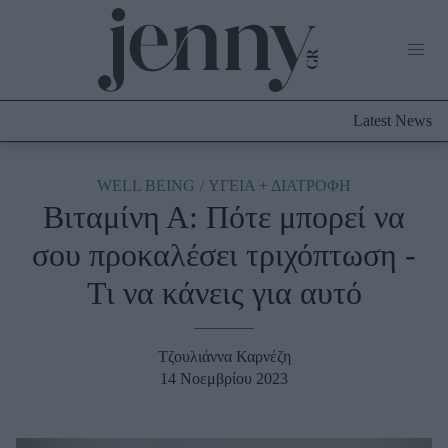
Life Now
What's New
Travel
Latest News
Culture
City Blogging
ABOUT US
ΔΙΑΦΗΜΙΣΤΕΙΤΕ
ΕΠΙΚΟΙΝΩΝΙΑ
WELL BEING
ΥΓΕΙΑ + ΔΙΑΤΡΟΦΗ
Βιταμίνη Α: Πότε μπορεί να
Fashion
σου προκαλέσει τριχόπτωση -
Shopping
Τι να κάνεις για αυτό
Styling Tips
Fashion News
Τζουλιάννα Καρνέζη
Beauty - Ομορφιά
14 Νοεμβρίου 2023
Skincare
Μαλλιά - Νύχια