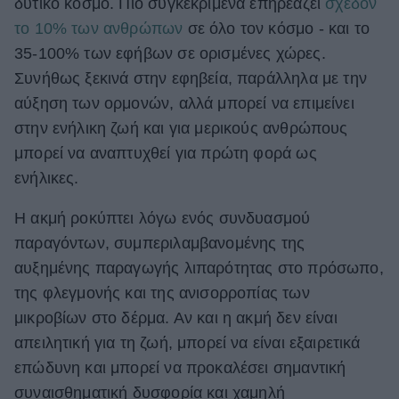
δυτικό κόσμο. Πιο συγκεκριμένα επηρεάζει
σχεδόν
ΒΟΞ
το 10% των ανθρώπων
σε όλο τον κόσμο - και το
35-100% των εφήβων σε ορισμένες χώρες.
Συνήθως ξεκινά στην εφηβεία, παράλληλα με την
Χωρίς Ταμπέλες
αύξηση των ορμονών, αλλά μπορεί να επιμείνει
στην ενήλικη ζωή και για μερικούς ανθρώπους
μπορεί να αναπτυχθεί για πρώτη φορά ως
Women's Forum
ενήλικες.
Η ακμή ροκύπτει λόγω ενός συνδυασμού
Hautes Grecians
παραγόντων, συμπεριλαμβανομένης της
αυξημένης παραγωγής λιπαρότητας στο πρόσωπο,
της φλεγμονής και της ανισορροπίας των
Γάμος
μικροβίων στο δέρμα. Αν και η ακμή δεν είναι
απειλητική για τη ζωή, μπορεί να είναι εξαιρετικά
Market News
επώδυνη και μπορεί να προκαλέσει σημαντική
συναισθηματική δυσφορία και χαμηλή