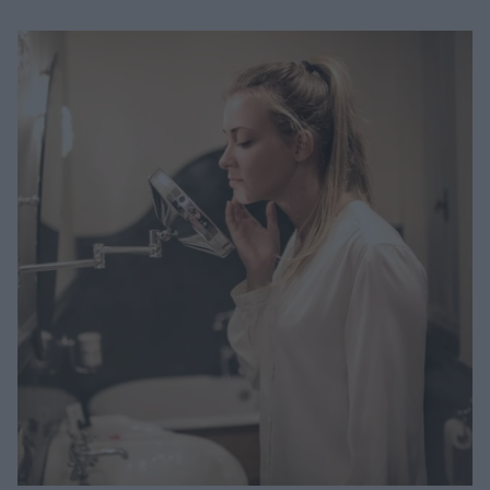
Μακιγιάζ
Beauty News
Well being
Ψυχολογία
Υγεία + Διατροφή
Σχέσεις & Σεξ
Fitness
Woman Power
Parenting
Working Girl
Real Women
Πρόσωπα