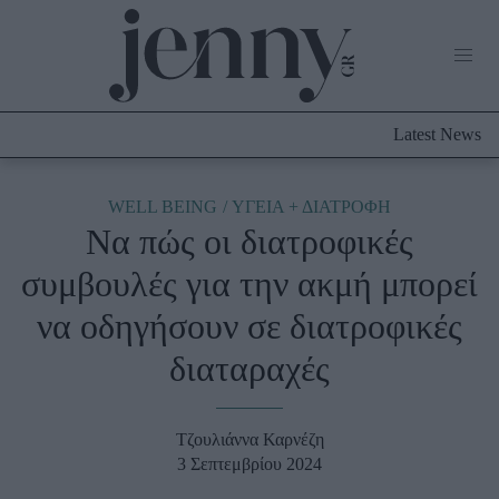
Life Now
What's New
Travel
Latest News
Culture
City Blogging
ABOUT US
ΔΙΑΦΗΜΙΣΤΕΙΤΕ
ΕΠΙΚΟΙΝΩΝΙΑ
WELL BEING
ΥΓΕΙΑ + ΔΙΑΤΡΟΦΗ
Να πώς οι διατροφικές
Fashion
συμβουλές για την ακμή μπορεί
Shopping
να οδηγήσουν σε διατροφικές
Styling Tips
Fashion News
διαταραχές
Beauty - Ομορφιά
Τζουλιάννα Καρνέζη
Skincare
3 Σεπτεμβρίου 2024
Μαλλιά - Νύχια