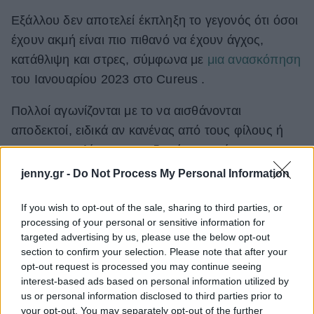
Εξάλλου δεν αποτελεί έκπληξη το γεγονός ότι όσοι
έχουν ακμή είναι πιο πιθανό να έχουν άγχος,
κατάθλιψη και στρες, σύμφωνα με
μια ανασκόπηση
του Ιανουαρίου 2023 στο Cureus .
Πολλοί αγωνίζονται με το να αισθάνονται
αποδεκτοί, ειδικά αν κανένας από τους φίλους ή
τους συνομηλίκους τους δεν έχει παρόμοια
προβλήματα με το δέρμα του. Η ακμή φέρνει
jenny.gr -
Do Not Process My Personal Information
αισθήματα απομόνωσης και ανασφάλειας που
If you wish to opt-out of the sale, sharing to third parties, or
μπορεί να είναι πολύ δύσκολο να τα
processing of your personal or sensitive information for
αντιμετωπίσεις, ειδικά σε μια κοινωνία που ασκεί
targeted advertising by us, please use the below opt-out
τεράστια πίεση όσο αφορά την εξωτερική
section to confirm your selection. Please note that after your
opt-out request is processed you may continue seeing
εμφάνιση.
interest-based ads based on personal information utilized by
us or personal information disclosed to third parties prior to
your opt-out. You may separately opt-out of the further