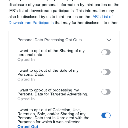
disclosure of your personal information by third parties on the
IAB’s list of downstream participants. This information may
also be disclosed by us to third parties on the
IAB’s List of
Downstream Participants
that may further disclose it to other
third parties.
Please note that this website/app uses one or more Google
Personal Data Processing Opt Outs
services and may gather and store information including but
not limited to your visit or usage behaviour. You may click to
I want to opt-out of the Sharing of my
personal data.
grant or deny consent to Google and its third-party tags to
Opted In
use your data for below specified purposes in below Google
consent section.
I want to opt-out of the Sale of my
Personal Data.
Opted In
I want to opt-out of processing my
Personal Data for Targeted Advertising.
Opted In
I want to opt-out of Collection, Use,
Retention, Sale, and/or Sharing of my
Personal Data that Is Unrelated with the
Purposes for which it was collected.
Opted Out