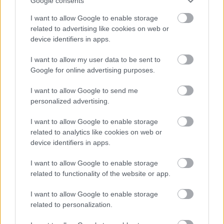
Google consents
μαύρου καφέ με καφεΐνη καθημερινά μπορεί να
μειώσει τον κίνδυνο θανάτου και καρδιαγγειακών
I want to allow Google to enable storage
related to advertising like cookies on web or
παθήσεων.
Μια μελέτη
διαπίστωσε 16%
device identifiers in apps.
χαμηλότερο κίνδυνο θνησιμότητας από κάθε αιτία
και θανάτου από καρδιαγγειακά νοσήματα για τους
I want to allow my user data to be sent to
Google for online advertising purposes.
συμμετέχοντες που έπιναν τουλάχιστον ένα
φλιτζάνι καφέ με καφεΐνη την ημέρα, και δύο έως
I want to allow Google to send me
τρία φλιτζάνια μείωσαν τον κίνδυνο κατά 17%.
personalized advertising.
Μπορεί να υποστηρίξει το έντερό
I want to allow Google to enable storage
related to analytics like cookies on web or
σας
device identifiers in apps.
Ένα άλλο όφελος για την υγεία: Ο καφές μπορεί να
I want to allow Google to enable storage
related to functionality of the website or app.
υποστηρίξει
το μικροβίωμα του εντέρου
(την
κοινότητα των μικροβίων στο έντερο). Τα άτομα
I want to allow Google to enable storage
related to personalization.
που πίνουν καφέ (κανονικό και ντεκαφεϊνέ) είχαν
υψηλότερα επίπεδα Lawsonibacter