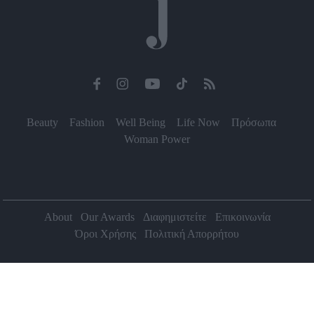
Beauty
Fashion
Well Being
Life Now
Πρόσωπα
Woman Power
About
Our Awards
Διαφημιστείτε
Επικοινωνία
Όροι Χρήσης
Πολιτική Απορρήτου
2026 Jenny.gr | All rights reserved