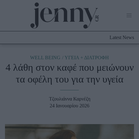
Life Now
What's New
Travel
Latest News
Culture
City Blogging
ABOUT US
ΔΙΑΦΗΜΙΣΤΕΙΤΕ
ΕΠΙΚΟΙΝΩΝΙΑ
WELL BEING
ΥΓΕΙΑ + ΔΙΑΤΡΟΦΗ
4 λάθη στον καφέ που μειώνουν
Fashion
τα οφέλη του για την υγεία
Shopping
Styling Tips
Fashion News
Τζουλιάννα Καρνέζη
24 Ιανουαρίου 2026
Beauty - Ομορφιά
Skincare
Μαλλιά - Νύχια