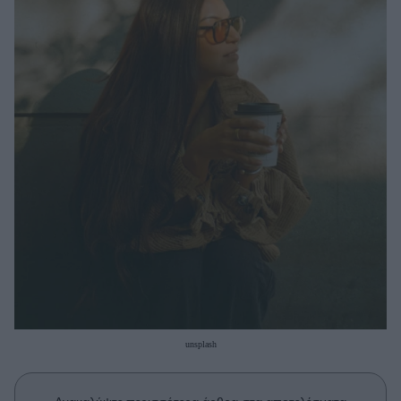
Μακιγιάζ
Beauty News
Well being
Ψυχολογία
Υγεία + Διατροφή
Σχέσεις & Σεξ
Fitness
Woman Power
Parenting
Working Girl
Real Women
unsplash
Πρόσωπα