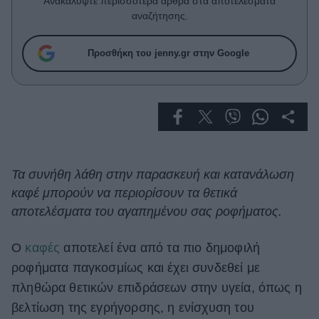
Ανακαλύψτε περισσότερα άρθρα στα αποτελέσματα
Celebrities
αναζήτησης.
Συνεντεύξεις
Who
Προσθήκη του jenny.gr στην Google
True Stories
Ask the Guru
Success Stories
Ζώδια
Τα συνήθη λάθη στην παρασκευή και κατανάλωση
Living
καφέ μπορούν να περιορίσουν τα θετικά
αποτελέσματα του αγαπημένου σας ροφήματος.
Deco
Cooking
Ο
καφές
αποτελεί ένα από τα πιο δημοφιλή
Green
ροφήματα παγκοσμίως και έχει συνδεθεί με
Αφιερώματα
πληθώρα θετικών επιδράσεων στην υγεία, όπως η
βελτίωση της εγρήγορσης, η ενίσχυση του