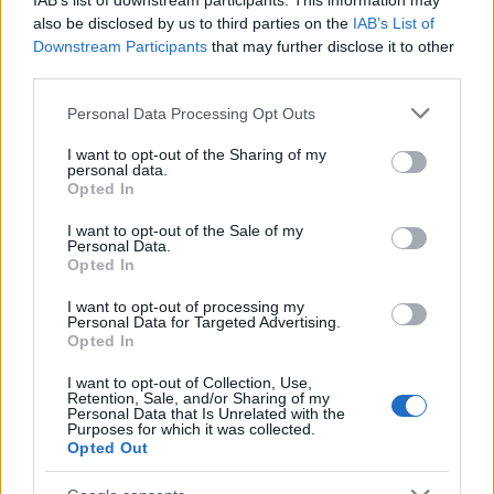
IAB’s list of downstream participants. This information may
also be disclosed by us to third parties on the
IAB’s List of
Downstream Participants
that may further disclose it to other
third parties.
Please note that this website/app uses one or more Google
Personal Data Processing Opt Outs
services and may gather and store information including but
not limited to your visit or usage behaviour. You may click to
I want to opt-out of the Sharing of my
personal data.
grant or deny consent to Google and its third-party tags to
Opted In
use your data for below specified purposes in below Google
unsplash
consent section.
I want to opt-out of the Sale of my
4 οφέλη του καφέ
Personal Data.
Opted In
I want to opt-out of processing my
Μπορεί να σας βοηθήσει να ζήσετε
Personal Data for Targeted Advertising.
Opted In
περισσότερο
I want to opt-out of Collection, Use,
Retention, Sale, and/or Sharing of my
Η κατανάλωση καφέ μπορεί να είναι το κλειδί για να
Personal Data that Is Unrelated with the
Purposes for which it was collected.
προσθέσει χρόνια στη ζωή σας. Έρευνες δείχνουν
Opted Out
ότι η κατανάλωση ενός έως τριών φλιτζανιών