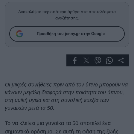
Celebrities
Συνεντεύξεις
Ανακαλύψτε περισσότερα άρθρα στα αποτελέσματα
Who
αναζήτησης.
True Stories
Ask the Guru
Προσθήκη του jenny.gr στην Google
Success Stories
Ζώδια
Living
Οι μικρές συνήθειες πριν από τον ύπνο μπορούν να
κάνουν μεγάλη διαφορά στην ποιότητα του ύπνου,
Deco
Cooking
στη μυϊκή υγεία και στη συνολική ευεξία των
Green
γυναικών μετά τα 50.
Αφιερώματα
Το να κλείνει μια γυναίκα τα 50 αποτελεί ένα
σημαντικό ορόσημο. Σε αυτή τη φάση της ζωής