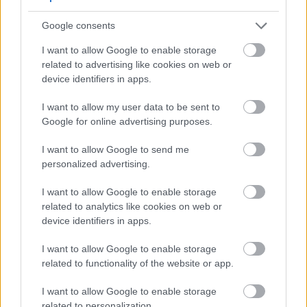
Αφού απολαύσετε το βραδινό σας σνακ, ήρθε η
Google consents
ώρα να βουρτσίσετε και να χρησιμοποιήσετε
I want to allow Google to enable storage
οδοντικό νήμα, ακόμη κι αν αισθάνεστε
related to advertising like cookies on web or
κουρασμένες. Η στοματική υγιεινή πριν από τον
device identifiers in apps.
ύπνο είναι σημαντική για όλους, όμως γίνεται
I want to allow my user data to be sent to
ακόμη πιο απαραίτητη μετά τα 50, καθώς η υγεία
Google for online advertising purposes.
του στόματος συνδέεται στενά με τη συνολική υγεία
του οργανισμού. Προβλήματα όπως η ξηροστομία,
I want to allow Google to send me
personalized advertising.
η απώλεια δοντιών, η τερηδόνα, οι παθήσεις των
ούλων και ο καρκίνος της στοματικής κοιλότητας
I want to allow Google to enable storage
εμφανίζονται συχνότερα με την ηλικία και δεν
related to analytics like cookies on web or
device identifiers in apps.
επηρεάζουν μόνο τα δόντια. Μπορούν να
οδηγήσουν σε κακή διατροφή, χαμηλότερη
I want to allow Google to enable storage
ποιότητα ζωής, ακόμη και να επιδεινώσουν
related to functionality of the website or app.
παθήσεις όπως τα καρδιαγγειακά νοσήματα ή ο
I want to allow Google to enable storage
διαβήτης. Επιπλέον, όταν τα δόντια βρίσκονται σε
related to personalization.