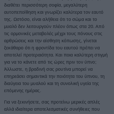
διαθέτει περισσότερη σοφία, μεγαλύτερη
ΒΟΞ
αυτοπεποίθηση και γνωρίζει καλύτερα τον εαυτό
της. Ωστόσο, είναι αλήθεια ότι το σώμα και το
μυαλό δεν λειτουργούν πλέον όπως στα 20. Από
Χωρίς Ταμπέλες
τις ορμονικές μεταβολές μέχρι τους πόνους στις
αρθρώσεις και την αίσθηση κόπωσης, γίνεται
Women's Forum
ξεκάθαρο ότι η φροντίδα του εαυτού πρέπει να
αποτελεί προτεραιότητα. Και ποια καλύτερη στιγμή
για να το κάνετε από τις ώρες πριν τον ύπνο;
Hautes Grecians
Άλλωστε, η βραδινή σας ρουτίνα μπορεί να
επηρεάσει σημαντικά την ποιότητα του ύπνου, τη
διαύγεια του μυαλού και τη συνολική υγεία της
Γάμος
επόμενης ημέρας.
Για να ξεκινήσετε, σας προτείνω μερικές απλές
Market News
αλλά ιδιαίτερα αποτελεσματικές συνήθειες που