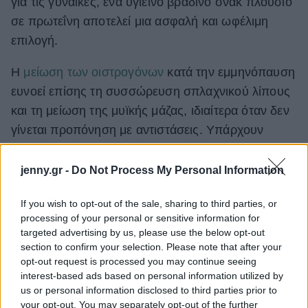
για τις γυναίκες, ένα υγιεινό βραδινό σνακ πλούσιο
σε πρωτεΐνη αποτελεί μια ασφαλή και ωφέλιμη
επιλογή.
Η
μείωση των οιστρογόνων
κατά την εμμηνόπαυση
ευνοεί επίσης τη συσσώρευση σπλαχνικού λίπους
και τη μείωση της μυϊκής μάζας, ιδιαίτερα όταν δεν
γίνεται προπόνηση με αντιστάσεις. Υπάρχουν
ενδείξεις ότι η αυξημένη πρόσληψη πρωτεΐνης στις
μετεμμηνοπαυσιακές γυναίκες μπορεί να συμβάλει
jenny.gr -
Do Not Process My Personal Information
στη βελτίωση της σύστασης του σώματος. Ένα
If you wish to opt-out of the sale, sharing to third parties, or
πρωτεϊνούχο σνακ πριν τον ύπνο αποτελεί έναν
processing of your personal or sensitive information for
εύκολο τρόπο για να αυξήσετε τη συνολική
targeted advertising by us, please use the below opt-out
ημερήσια πρόσληψη πρωτεΐνης και ενδεχομένως
section to confirm your selection. Please note that after your
opt-out request is processed you may continue seeing
να κοιμηθείτε καλύτερα.
interest-based ads based on personal information utilized by
us or personal information disclosed to third parties prior to
your opt-out. You may separately opt-out of the further