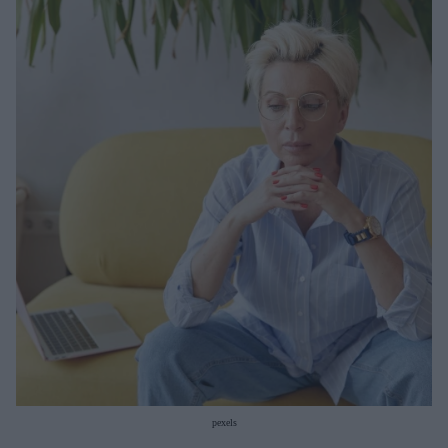
Μακιγιάζ
Beauty News
Well being
Ψυχολογία
Υγεία + Διατροφή
Σχέσεις & Σεξ
Fitness
Woman Power
Parenting
Working Girl
Real Women
Πρόσωπα
pexels