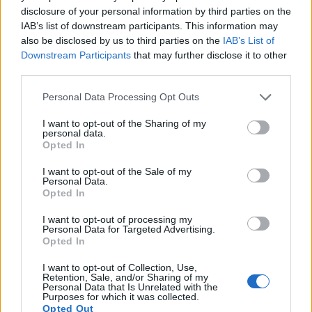
disclosure of your personal information by third parties on the
IAB’s list of downstream participants. This information may
also be disclosed by us to third parties on the
IAB’s List of
Downstream Participants
that may further disclose it to other
third parties.
Please note that this website/app uses one or more Google
Personal Data Processing Opt Outs
services and may gather and store information including but
not limited to your visit or usage behaviour. You may click to
I want to opt-out of the Sharing of my
personal data.
grant or deny consent to Google and its third-party tags to
Opted In
use your data for below specified purposes in below Google
consent section.
I want to opt-out of the Sale of my
Personal Data.
Opted In
I want to opt-out of processing my
Personal Data for Targeted Advertising.
Opted In
I want to opt-out of Collection, Use,
pexels
Retention, Sale, and/or Sharing of my
Βουρτσίστε τα δόντια σας
Personal Data that Is Unrelated with the
Purposes for which it was collected.
Opted Out