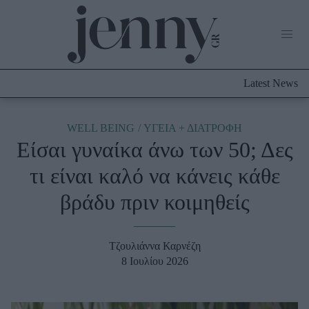
Life Now
What's New
Travel
Latest News
Culture
City Blogging
ABOUT US
ΔΙΑΦΗΜΙΣΤΕΙΤΕ
ΕΠΙΚΟΙΝΩΝΙΑ
WELL BEING
ΥΓΕΙΑ + ΔΙΑΤΡΟΦΗ
Είσαι γυναίκα άνω των 50; Δες
Fashion
τι είναι καλό να κάνεις κάθε
Shopping
βράδυ πριν κοιμηθείς
Styling Tips
Fashion News
Τζουλιάννα Καρνέζη
Beauty - Ομορφιά
8 Ιουλίου 2026
Skincare
Μαλλιά - Νύχια