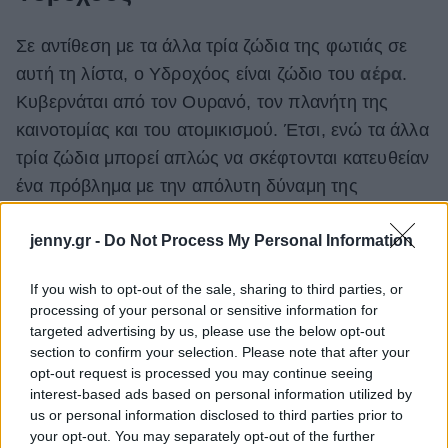
Σε αντίθεση με τα άλλα τρία ζώδια της φωτιάς σε
αυτή τη λίστα, ο Υδροχόος είναι ζώδιο του
αέρα
.
Κυβερνάται από τον Ουρανό, τον πλανήτη της
καινοτομίας και του ατομικισμού. Έτσι, ενώ τα άλλα
τρία ζώδια μπορεί απλώς να σκέφτονται κατευθείαν
ένα πρόβλημα με την απόλυτη δύναμη της
προσωπικότητάς τους, ο Υδροχόος χρησιμοποιεί
jenny.gr -
Do Not Process My Personal Information
τη δύναμη του μυαλού του για να αναλύσει κάθε
πιθανό τρόπο για να καταστρέψει κάθε πιθανή
If you wish to opt-out of the sale, sharing to third parties, or
απειλή
. Η οξυδέρκειά του, του προσδίδουν ένα
processing of your personal or sensitive information for
είδος γαλήνιας αυτοπεποίθησης, αλλά δεν είναι
targeted advertising by us, please use the below opt-out
section to confirm your selection. Please note that after your
ποτέ αλαζονική.
opt-out request is processed you may continue seeing
interest-based ads based on personal information utilized by
us or personal information disclosed to third parties prior to
your opt-out. You may separately opt-out of the further