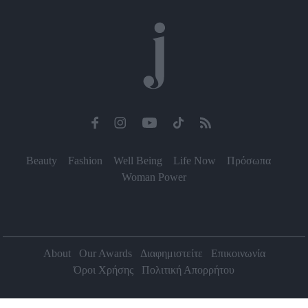
Beauty
Fashion
Well Being
Life Now
Πρόσωπα
Woman Power
About
Our Awards
Διαφημιστείτε
Επικοινωνία
Όροι Χρήσης
Πολιτική Απορρήτου
2026 Jenny.gr | All rights reserved