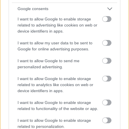
Google consents
I want to allow Google to enable storage
related to advertising like cookies on web or
device identifiers in apps.
I want to allow my user data to be sent to
Google for online advertising purposes.
I want to allow Google to send me
personalized advertising.
I want to allow Google to enable storage
related to analytics like cookies on web or
Τοξότης
device identifiers in apps.
I want to allow Google to enable storage
Ο
Τοξότης
είναι ένα ζώδιο της
φωτιάς
που
related to functionality of the website or app.
κυβερνάται από τον Δία, τον μεγαλύτερο πλανήτη,
I want to allow Google to enable storage
οπότε πώς θα μπορούσε να μην είναι
τολμηρός
;
related to personalization.