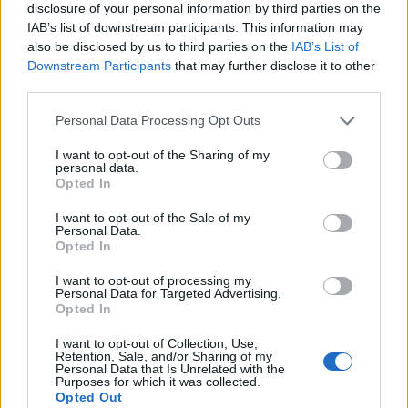
disclosure of your personal information by third parties on the
IAB’s list of downstream participants. This information may
also be disclosed by us to third parties on the
IAB’s List of
Downstream Participants
that may further disclose it to other
third parties.
Please note that this website/app uses one or more Google
Personal Data Processing Opt Outs
services and may gather and store information including but
not limited to your visit or usage behaviour. You may click to
I want to opt-out of the Sharing of my
personal data.
grant or deny consent to Google and its third-party tags to
Opted In
use your data for below specified purposes in below Google
consent section.
I want to opt-out of the Sale of my
Personal Data.
Opted In
I want to opt-out of processing my
Personal Data for Targeted Advertising.
Opted In
I want to opt-out of Collection, Use,
Retention, Sale, and/or Sharing of my
Personal Data that Is Unrelated with the
Purposes for which it was collected.
Opted Out