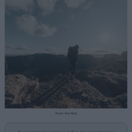
Μακιγιάζ
Beauty News
Well being
Ψυχολογία
Υγεία + Διατροφή
Σχέσεις & Σεξ
Fitness
Woman Power
Parenting
Working Girl
Real Women
Pexels/ Ben Mack
Πρόσωπα