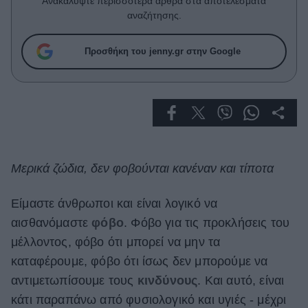
Ανακαλύψτε περισσότερα άρθρα στα αποτελέσματα
Celebrities
αναζήτησης.
Συνεντεύξεις
Who
Προσθήκη του jenny.gr στην Google
True Stories
Ask the Guru
Success Stories
Ζώδια
Μερικά ζώδια, δεν φοβούνται κανέναν και τίποτα
Living
Είμαστε άνθρωποι και είναι λογικό να
Deco
αισθανόμαστε
φόβο
. Φόβο για τις προκλήσεις του
Cooking
μέλλοντος, φόβο ότι μπορεί να μην τα
Green
καταφέρουμε, φόβο ότι ίσως δεν μπορούμε να
Αφιερώματα
αντιμετωπίσουμε τους
κινδύνους
. Και αυτό, είναι
κάτι παραπάνω από φυσιολογικό και υγιές - μέχρι