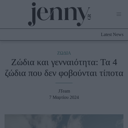
Life Now
What's New
Travel
Latest News
Culture
City Blogging
ABOUT US
ΔΙΑΦΗΜΙΣΤΕΙΤΕ
ΕΠΙΚΟΙΝΩΝΙΑ
ΖΩΔΙΑ
Ζώδια και γενναιότητα: Τα 4
Fashion
ζώδια που δεν φοβούνται τίποτα
Shopping
Styling Tips
Fashion News
JTeam
7 Μαρτίου 2024
Beauty - Ομορφιά
Skincare
Μαλλιά - Νύχια