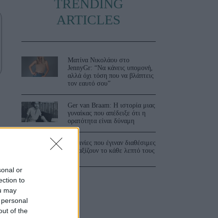
TRENDING
ARTICLES
Ματίνα Νικολάου στο
JennyGr: “Να κάνεις υπομονή,
αλλά όχι τόση που να βλάπτεις
τον εαυτό σου”
Ger van Braam: Η ιστορία μιας
γυναίκας που απέδειξε ότι η
ορατότητα είναι δύναμη
3 ταινίες που έγιναν διαθέσιμες
και αξίζουν το κάθε λεπτό τους
sonal or
ection to
ou may
 personal
out of the