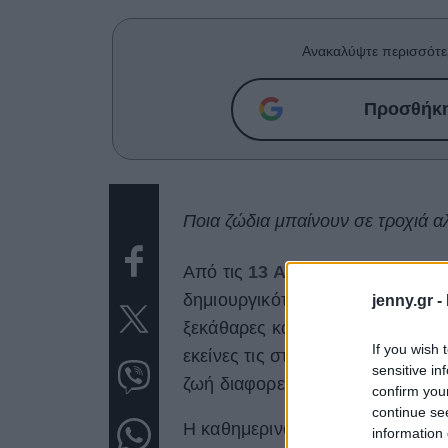
Ανακαλύψτε περισσότε
Προσθήκη 
Ποια ζώδια μπαίνουν σε τροχιά α
Από τις
13 Απριλίου
και μετά, ξ
δημιουργικότητα και την ανάγκη γ
jenny.gr -
ξεκάθαρες και οδηγούν σε ιδέες
If you wish 
εκείνες τις στιγμές που νιώθεις 
sensitive in
ζωή διαφορετικά.
confirm you
continue se
Η καθημερινότητα παύει να είναι 
information 