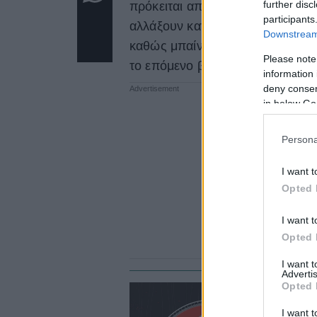
further disc
πρόκειται απλώς για έμπνευση τη
participants
αλλάξουν κατεύθυνση, αποφάσει
Downstream 
καθώς μπαίνουν σε μια φάση όπο
Please note
το επόμενο βήμα.
information 
deny consent
in below Go
Persona
I want t
Opted 
I want t
Opted 
I want 
Advertis
Opted 
ΖΩ
I want t