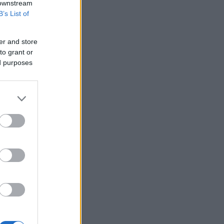
 downstream
B’s List of
er and store
to grant or
ed purposes