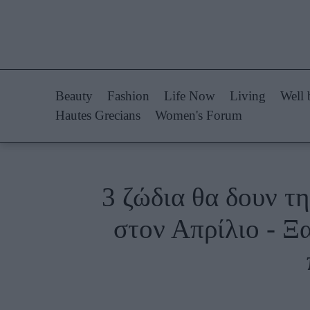
Life Now
Fashion
What's New
Shopping
Beauty
Fashion
Life Now
Living
Well 
Travel
Styling Tips
Hautes Grecians
Women's Forum
Culture
Fashion Ne
City Blogging
3 ζώδια θα δουν τη
Woman Power
Πρόσω
στον Απρίλιο - Ξα
Parenting
Celebrities
Working Girl
Συνεντεύξεις
Real Women
Who
True Stories