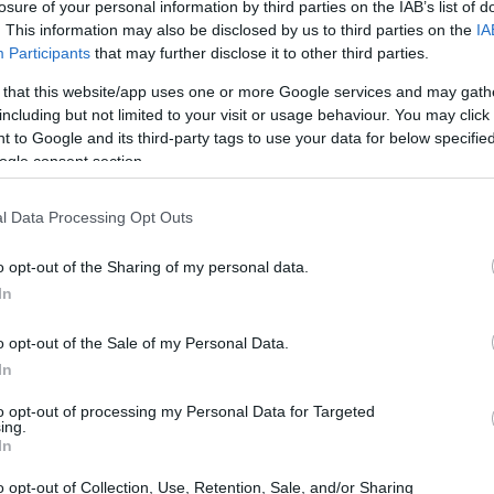
losure of your personal information by third parties on the IAB’s list of
ς στιγμής, αλλά για ιδέες που έχουν τη δύναμη να
. This information may also be disclosed by us to third parties on the
IA
ς και στόχους. Τρία
ζώδια
επηρεάζονται περισσότερο,
Participants
that may further disclose it to other third parties.
υ η δράση και η δημιουργικότητα γίνονται οδηγός για
 that this website/app uses one or more Google services and may gath
including but not limited to your visit or usage behaviour. You may click 
 to Google and its third-party tags to use your data for below specifi
ogle consent section.
l Data Processing Opt Outs
o opt-out of the Sharing of my personal data.
In
o opt-out of the Sale of my Personal Data.
In
to opt-out of processing my Personal Data for Targeted
ing.
In
ΔΙΑ
o opt-out of Collection, Use, Retention, Sale, and/or Sharing