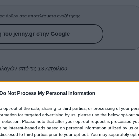
ρα άρθρα στα αποτελέσματα αναζήτησης.
του jenny.gr στην Google
λλαγών από τις 13 Απριλίου
εκινά μια περίοδος που ενεργοποιεί το μυαλό, τη
ια αλλαγή. Οι σκέψεις γίνονται πιο έντονες, πιο
Do Not Process My Personal Information
 που δεν μπορούν πλέον να αγνοηθούν. Είναι από
to opt-out of the sale, sharing to third parties, or processing of your per
πως κάτι αλλάζει μέσα σου και σε σπρώχνει να δεις τη
formation for targeted advertising by us, please use the below opt-out s
r selection. Please note that after your opt-out request is processed y
eing interest-based ads based on personal information utilized by us or
αρκετή και η ανάγκη για εξέλιξη γίνεται πιο δυνατή. Δεν
disclosed to third parties prior to your opt-out. You may separately opt-