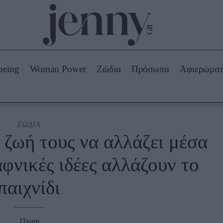
Beauty -
Ομορφιά
ABOUT US
ΔΙΑΦΗΜΙΣΤΕΙΤΕ
ΕΠΙΚΟΙΝΩΝΙΑ
being
Woman Power
Ζώδια
Πρόσωπα
Αφιερώμα
Skincare
ws
Μαλλιά - Νύχια
Μακιγιάζ
Beauty News
ΖΩΔΙΑ
 ζωή τους να αλλάζει μέσα
πα
Ζώδια
φνικές ιδέες αλλάζουν το
παιχνίδι
JTeam