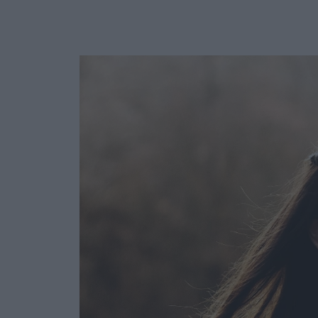
Ask the Gur
Success Stor
Αφιερώματα
ΒΟΞ
Hautes Grecians
Γάμος