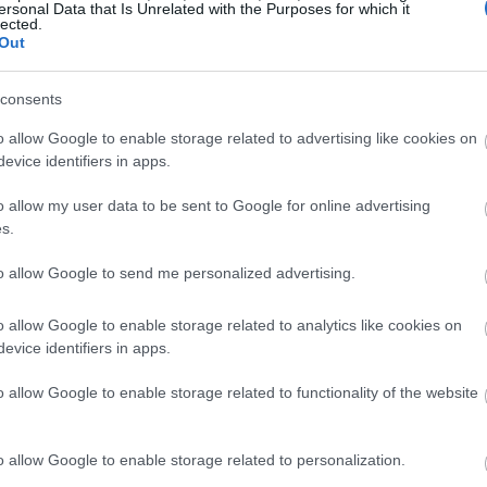
ersonal Data that Is Unrelated with the Purposes for which it
ροβλέψεις εβδομάδας 13 - 19 Απριλίου 2026 για
lected.
α ζώδια, από την ζαρΑτούΣΤΡΑ
Out
consents
o allow Google to enable storage related to advertising like cookies on
ουν ένα νέο κεφάλαιο
evice identifiers in apps.
o allow my user data to be sent to Google for online advertising
από τα μέσα Απριλίου
s.
to allow Google to send me personalized advertising.
o allow Google to enable storage related to analytics like cookies on
evice identifiers in apps.
o allow Google to enable storage related to functionality of the website
 σου στρέφεται ξεκάθαρα προς τη δράση. Οι ιδέες
ι δεν σου αφήνουν περιθώριο να μείνεις στάσιμος.
o allow Google to enable storage related to personalization.
ποφάσεις και να αλλάξεις όσα μέχρι τώρα σε κρατούσαν