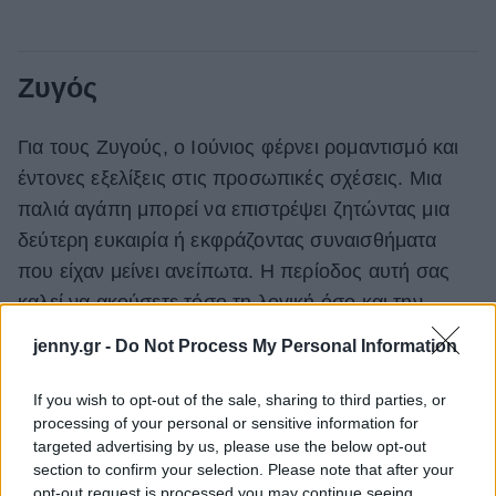
Ζυγός
Για τους Ζυγούς, ο Ιούνιος φέρνει ρομαντισμό και
έντονες εξελίξεις στις προσωπικές σχέσεις. Μια
παλιά αγάπη μπορεί να επιστρέψει ζητώντας μια
δεύτερη ευκαιρία ή εκφράζοντας συναισθήματα
που είχαν μείνει ανείπωτα. Η περίοδος αυτή σας
καλεί να ακούσετε τόσο τη λογική όσο και την
καρδιά σας. Παράλληλα, οι δεσμευμένοι Ζυγοί θα
jenny.gr -
Do Not Process My Personal Information
διαπιστώσουν ότι η σχέση τους αποκτά νέα πνοή.
Οι κοινές στιγμές γίνονται πιο ουσιαστικές και η
If you wish to opt-out of the sale, sharing to third parties, or
processing of your personal or sensitive information for
αμοιβαία κατανόηση ενισχύεται, δίνοντας χώρο σε
targeted advertising by us, please use the below opt-out
μεγαλύτερη συναισθηματική ασφάλεια.
section to confirm your selection. Please note that after your
opt-out request is processed you may continue seeing