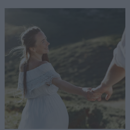
Μακιγιάζ
Beauty News
Well being
Ψυχολογία
Υγεία + Διατροφή
Σχέσεις & Σεξ
Fitness
Woman Power
Parenting
Working Girl
Real Women
Πρόσωπα