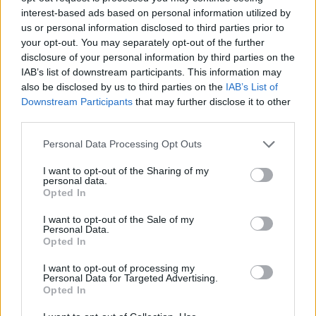
Σκορπιός
interest-based ads based on personal information utilized by
us or personal information disclosed to third parties prior to
Ο έρωτας αποκτά πρωταγωνιστικό ρόλο στη ζωή
your opt-out. You may separately opt-out of the further
disclosure of your personal information by third parties on the
των Σκορπιών. Το έντονο μαγνητικό σας πεδίο
IAB’s list of downstream participants. This information may
προσελκύει πρόσωπα που επιθυμούν να
also be disclosed by us to third parties on the
IAB’s List of
επιστρέψουν στη ζωή σας, ενώ παράλληλα
Downstream Participants
that may further disclose it to other
third parties.
αυξάνονται οι πιθανότητες για μια παθιασμένη
επανασύνδεση. Κάποιος που κάποτε σας
Please note that this website/app uses one or more Google
Personal Data Processing Opt Outs
services and may gather and store information including but
απασχόλησε έντονα φαίνεται πως δεν σας έχει
not limited to your visit or usage behaviour. You may click to
I want to opt-out of the Sharing of my
ξεχάσει. Οι εξελίξεις θα είναι γρήγορες και
personal data.
grant or deny consent to Google and its third-party tags to
Opted In
συναισθηματικά φορτισμένες. Ωστόσο, καλείστε να
use your data for below specified purposes in below Google
consent section.
αξιολογήσετε αν οι λόγοι που οδήγησαν στον
I want to opt-out of the Sale of my
Personal Data.
χωρισμό έχουν πραγματικά ξεπεραστεί. Αν ναι, τότε
Opted In
η σχέση μπορεί να αποκτήσει πιο σταθερές βάσεις
I want to opt-out of processing my
από ποτέ.
Personal Data for Targeted Advertising.
Opted In