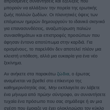
απρόσμενες συναντήσεις και εξελίξεις που
ΒΟΞ
μπορούν να αλλάξουν την πορεία της ερωτικής
ζωής πολλών ζωδίων. Οι πλανητικές όψεις των
επόμενων ημερών δημιουργούν το ιδανικό σκηνικό
Χωρίς Ταμπέλες
για επανασυνδέσεις, αναζωπύρωση παλιών
συναισθημάτων και επιστροφές προσώπων που
άφησαν έντονο αποτύπωμα στην καρδιά. Για
Women's Forum
ορισμένους, το παρελθόν δεν αποτελεί πλέον μια
κλειστή υπόθεση, αλλά μια ευκαιρία για ένα νέο
ξεκίνημα.
Hautes Grecians
Αν ανήκετε στα παρακάτω
ζώδια
, ο έρωτας
αναμένεται να βρεθεί στο επίκεντρο της
Γάμος
καθημερινότητάς σας. Μην εκπλαγείτε αν λάβετε
ένα μήνυμα από πρώην σύντροφο, αν συναντήσετε
Market News
τυχαία ένα πρόσωπο που σας σημάδεψε ή αν μια
σχέση που έμοιαζε να έχει ολοκληρώσει τον κύκλο