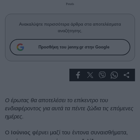
Celebrities
Pexels
Συνεντεύξεις
Who
Ανακαλύψτε περισσότερα άρθρα στα αποτελέσματα
True Stories
αναζήτησης.
Ask the Guru
Success Stories
Προσθήκη του jenny.gr στην Google
Ζώδια
Living
Deco
Ο έρωτας θα αποτελέσει το επίκεντρο του
Cooking
ενδιαφέροντος για αυτά τα πέντε ζώδια τις επόμενες
Green
ημέρες.
Αφιερώματα
Ο
Ιούνιος
φέρνει μαζί του έντονα συναισθήματα,