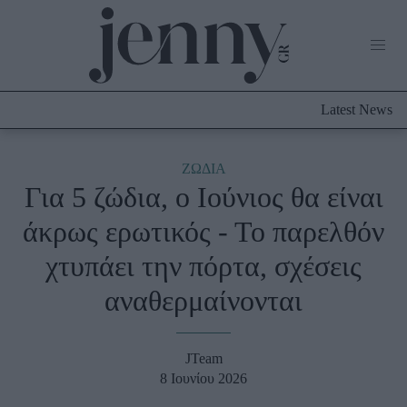
Life Now
What's New
Travel
Latest News
Culture
City Blogging
ABOUT US
ΔΙΑΦΗΜΙΣΤΕΙΤΕ
ΕΠΙΚΟΙΝΩΝΙΑ
ΖΩΔΙΑ
Για 5 ζώδια, ο Ιούνιος θα είναι
Fashion
άκρως ερωτικός - Το παρελθόν
Shopping
χτυπάει την πόρτα, σχέσεις
Styling Tips
Fashion News
αναθερμαίνονται
Beauty - Ομορφιά
JTeam
Skincare
8 Ιουνίου 2026
Μαλλιά - Νύχια