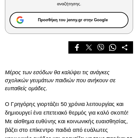
Celebrities
αναζήτησης.
Συνεντεύξεις
Who
Προσθήκη του jenny.gr στην Google
True Stories
Ask the Guru
Success Stories
Ζώδια
Μέρος των εσόδων θα καλύψει τις ανάγκες
Living
σχολικών γευμάτων παιδιών που ανήκουν σε
ευπαθείς ομάδες.
Deco
Cooking
Ο Γρηγόρης γιορτάζει 50 χρόνια λειτουργίας και
Green
δημιουργεί ένα επετειακό θερμός για καλό σκοπό!
Με αίσθημα ευθύνης και κοινωνικής ευαισθησίας,
Αφιερώματα
βάζει στο επίκεντρο παιδιά από ευάλωτες