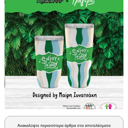
Μακιγιάζ
Beauty News
Well being
Ψυχολογία
Υγεία + Διατροφή
Σχέσεις & Σεξ
Fitness
Woman Power
Parenting
Working Girl
Real Women
Πρόσωπα
Ανακαλύψτε περισσότερα άρθρα στα αποτελέσματα