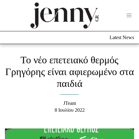
Life Now
What's New
Travel
Latest News
Culture
City Blogging
ABOUT US
ΔΙΑΦΗΜΙΣΤΕΙΤΕ
ΕΠΙΚΟΙΝΩΝΙΑ
Το νέο επετειακό θερμός
Fashion
Γρηγόρης είναι αφιερωμένο στα
παιδιά
Shopping
Styling Tips
Fashion News
JTeam
8 Ιουλίου 2022
Beauty - Ομορφιά
Skincare
Μαλλιά - Νύχια