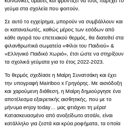
κοινωνικές ομάδες και φροντίζει να τους παρέχει το
γεύμα στα σχολεία που φοιτούν.
ΒΟΞ
Σε αυτό το εγχείρημα, μπορούν να συμβάλλουν και
οι καταναλωτές, καθώς μέρος των εσόδων από
Χωρίς Ταμπέλες
κάθε αγορά του επετειακού θερμός, θα διατεθεί στα
φιλανθρωπικά σωματεία «Φίλοι του Παιδιού» &
Women's Forum
«Ελληνικό Παιδικό Χωριό», έτσι ώστε να στηρίξουν
τα σχολικά γεύματα για το έτος 2022-2023.
Hautes Grecians
Το θερμός σχεδίασε η Μαίρη Συνατσάκη και έχει
την υπογραφή Mairiboo x Γρηγόρης. Mε αισιόδοξη
και χαρούμενη διάθεση, η Μαίρη δημιούργησε ένα
Γάμος
αποτέλεσμα εξαιρετικής αισθητικής, που με το
μήνυμα enjoy today… μας φτιάχνει τη μέρα!
Κατασκευασμένο από ανοξείδωτο ατσάλι, είναι
Market News
κατάλληλο για ζεστά και κρύα ροφήματα, τα οποία