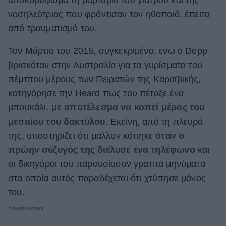
νοσηλεύτριας που φρόντισαν τον ηθοποιό, έπειτα
ΒΟΞ
από τραυματισμό του.
Τον Μάρτιο του 2015, συγκεκριμένα, ενώ ο Depp
Χωρίς Ταμπέλες
βρισκόταν στην Αυστραλία για τα γυρίσματα του
πέμπτου μέρους των Πειρατών της Καραϊβικής,
Women's Forum
κατηγόρησε την Heard πως του πέταξε ένα
μπουκάλι,
με αποτέλεσμα να κοπεί μέρος του
μεσαίου του δακτύλου
. Εκείνη, από τη πλευρά
Hautes Grecians
της, υποστηρίζει ότι μάλλον κόπηκε
όταν ο
πρώην σύζυγός της διέλυσε ένα τηλέφωνο
και
οι δικηγόροι του παρουσίασαν γραπτά μηνύματα
Γάμος
στα οποία αυτός παραδέχεται ότι χτύπησε μόνος
του.
Market News