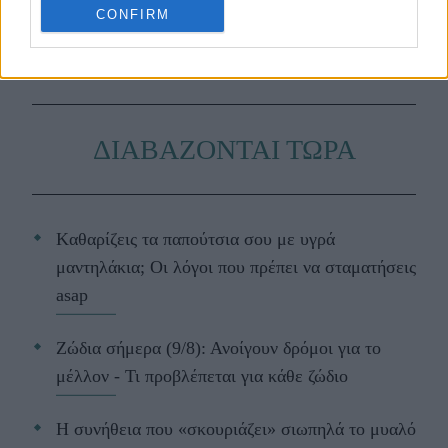
CONFIRM
Google News
.
ΔΙΑΒΑΖΟΝΤΑΙ ΤΩΡΑ
Kαθαρίζεις τα παπούτσια σου με υγρά
μαντηλάκια; Οι λόγοι που πρέπει να σταματήσεις
asap
Ζώδια σήμερα (9/8): Ανοίγουν δρόμοι για το
μέλλον - Τι προβλέπεται για κάθε ζώδιο
Η συνήθεια που «σκουριάζει» σιωπηλά το μυαλό