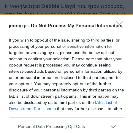
Η νοσηλεύτρια
Debbie Lloyd
που ήταν παρούσα,
είπε ότι ένας οικιακός βοηθός βρήκε το δάχτυλο και
το πήγε στα επείγοντα. Στη συνέχεια, ο Depp
jenny.gr -
Do Not Process My Personal Information
χειρουργήθηκε.
If you wish to opt-out of the sale, sharing to third parties, or
processing of your personal or sensitive information for
targeted advertising by us, please use the below opt-out
section to confirm your selection. Please note that after your
opt-out request is processed you may continue seeing
interest-based ads based on personal information utilized by
us or personal information disclosed to third parties prior to
your opt-out. You may separately opt-out of the further
disclosure of your personal information by third parties on the
IAB’s list of downstream participants. This information may
also be disclosed by us to third parties on the
IAB’s List of
Downstream Participants
that may further disclose it to other
third parties.
Please note that this website/app uses one or more Google
Personal Data Processing Opt Outs
services and may gather and store information including but