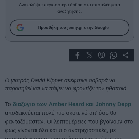
Celebrities
Ανακαλύψτε περισσότερα άρθρα στα αποτελέσματα
Συνεντεύξεις
αναζήτησης.
Who
True Stories
Προσθήκη του jenny.gr στην Google
Ask the Guru
Success Stories
Ζώδια
Living
Ο γιατρός David Kipper σκέφτηκε σοβαρά να
παραιτηθεί και να πάψει να φροντίζει τον ηθοποιό
Deco
Cooking
Το
διαζύγιο των Amber Heard και Johnny Depp
Green
αποδεικνύεται πολύ πιο σκοτεινό απ’ όσο θα
φανταζόμασταν. Οι λεπτομέρειες που βγαίνουν στο
Αφιερώματα
φως γίνονται όλο και πιο ανατριχιαστικές, με
αποκορύφωμα τη μαρτυρία του γιατρού και της