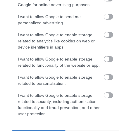
Google for online advertising purposes.
I want to allow Google to send me
Μετά το περιστατικό αυτό, ο γιατρός, η
personalized advertising.
νοσηλεύτρια και συνάδελφοί τους σκέφτηκαν
σοβαρά το ενδεχόμενο να εγκαταλείψουν τη
I want to allow Google to enable storage
related to analytics like cookies on web or
φροντίδα του ηθοποιού, επειδή δεν ακολουθούσε
device identifiers in apps.
τις οδηγίες τους σχετικά με τη χρήση ουσιών και
αλκοόλ. Σε μήνυμά του στην Lloyd, o Depp έγραψε
I want to allow Google to enable storage
related to functionality of the website or app.
πως
«δεν έχω δει κανέναν να απολύεται από
τον γιατρό του»
, ενώ πρόσθεσε ότι αυτό τον
I want to allow Google to enable storage
related to personalization.
έκανε και περήφανο, κατά κάποιον τρόπο.
I want to allow Google to enable storage
related to security, including authentication
Μάθε τώρα όλα τα νέα για τα
functionality and fraud prevention, and other
user protection.
αγαπημένα σου διάσημα πρόσωπα.
Ακολούθησε το JennyGr στο