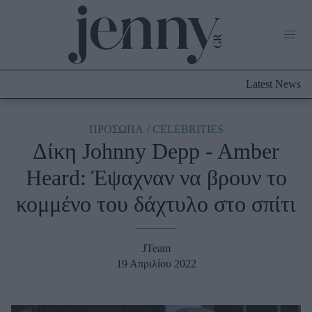
Life Now
What's New
Travel
Latest News
Culture
City Blogging
ABOUT US
ΔΙΑΦΗΜΙΣΤΕΙΤΕ
ΕΠΙΚΟΙΝΩΝΙΑ
ΠΡΟΣΩΠΑ
CELEBRITIES
Δίκη Johnny Depp - Amber
Fashion
Heard: Έψαχναν να βρουν το
Shopping
κομμένο του δάχτυλο στο σπίτι
Styling Tips
Fashion News
JTeam
Beauty - Ομορφιά
19 Απριλίου 2022
Skincare
Μαλλιά - Νύχια