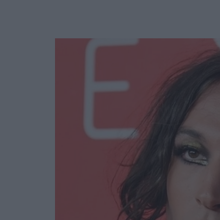
Ask the Gur
Success Stor
Αφιερώματα
ΒΟΞ
Hautes Grecians
Γάμος