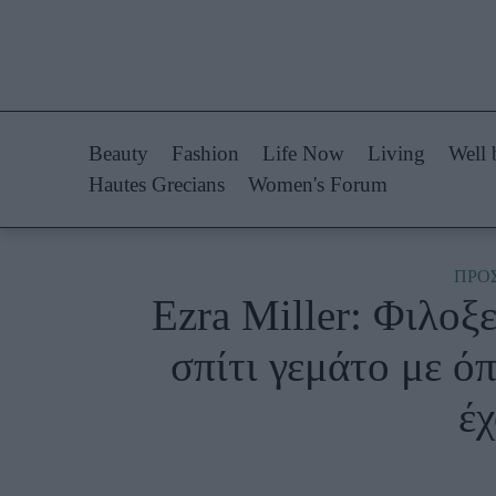
Life Now
Fashion
What's New
Shopping
Beauty
Fashion
Life Now
Living
Well 
Travel
Styling Tips
Hautes Grecians
Women's Forum
Culture
Fashion Ne
City Blogging
ΠΡΟ
Ezra Miller: Φιλοξε
Woman Power
Πρόσω
σπίτι γεμάτο με όπ
Parenting
Celebrities
έχ
Working Girl
Συνεντεύξεις
Real Women
Who
True Stories