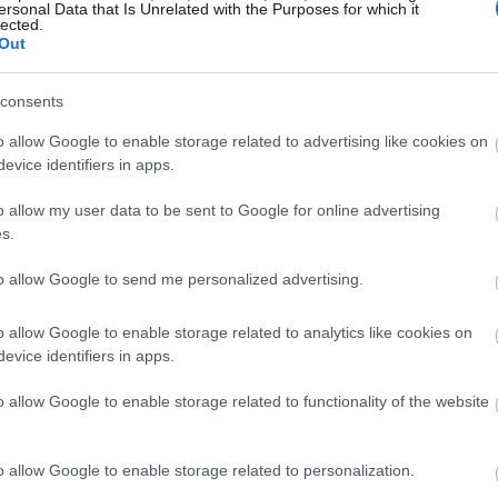
ersonal Data that Is Unrelated with the Purposes for which it
lected.
Out
NOW
υναικοκτονία στο Κουκάκι: Δολοφόνησε τη
consents
ύζυγό του, την τύλιξε σε πανιά και ειδοποίησε τον
ιο τους
o allow Google to enable storage related to advertising like cookies on
evice identifiers in apps.
o allow my user data to be sent to Google for online advertising
s.
olling Stone και που ξεκίνησε από την
αναφορά ενός
to allow Google to send me personalized advertising.
χνουν ότι το Ezra Miller φιλοξενεί στο σπίτι του μία
διά,
ηλικίας 1 έως 5 ετών
, προσπαθώντας να
o allow Google to enable storage related to analytics like cookies on
ικό πρώην σύζυγο», σύμφωνα με τις μαρτυρίες της
evice identifiers in apps.
o allow Google to enable storage related to functionality of the website
o allow Google to enable storage related to personalization.