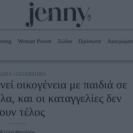
Beauty -
Ομορφιά
ABOUT US
ΔΙΑΦΗΜΙΣΤΕΙΤΕ
ΕΠΙΚΟΙΝΩΝΙΑ
being
Woman Power
Ζώδια
Πρόσωπα
Αφιερώμα
Skincare
ws
Μαλλιά - Νύχια
Μακιγιάζ
Beauty News
ΣΩΠΑ
CELEBRITIES
νεί οικογένεια με παιδιά σε
πα
Ζώδια
λα, και οι καταγγελίες δεν
ουν τέλος
Κλέλια Φατούρου