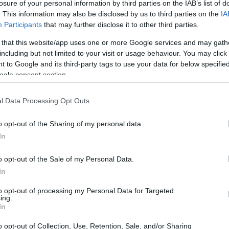
, μία μητέρα και το 12χρονο παιδί της έκαναν
losure of your personal information by third parties on the IAB’s list of
. This information may also be disclosed by us to third parties on the
IA
ποιού για ένα συμβάν που επιβεβαίωσε ο γείτονάς τους
Participants
that may further disclose it to other third parties.
πλος και με ένα αλεξίσφαιρο γιλέκο, πλησίασε το παιδί
 that this website/app uses one or more Google services and may gath
ο ντύσιμό του και το στιλ, προκαλώντας φόβο και
including but not limited to your visit or usage behaviour. You may click 
είναι
non binary.
Η μητέρα τον είδε να αγκαλιάζει το
 to Google and its third-party tags to use your data for below specifi
 γοφούς, ενώ φαινόταν να είναι «υπό την επήρεια
ogle consent section.
l Data Processing Opt Outs
o opt-out of the Sharing of my personal data.
In
o opt-out of the Sale of my Personal Data.
In
to opt-out of processing my Personal Data for Targeted
ing.
In
o opt-out of Collection, Use, Retention, Sale, and/or Sharing