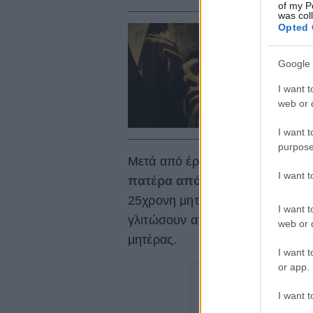
of my P
was col
Opted 
#
Γ
Google 
σ
γ
I want t
web or d
I want t
purpose
Μετά από έρευνα που έκανε το R
I want 
πατέρα από τη Χαβάη
, όλα δεί
25χρονη μητέρα και τα 3 της παι
I want t
γλιτώσουν από έναν «κακοποιητ
web or d
μητέρας.
I want t
or app.
I want t