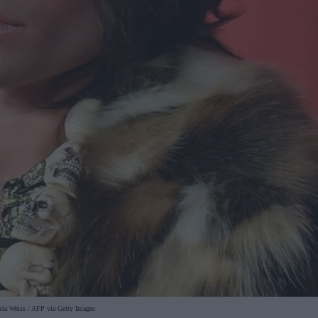
la Weiss / AFP via Getty Images⁠