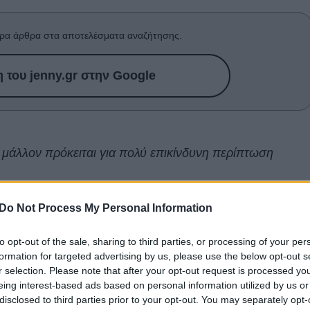
ρα άρθρα στα αποτελέσματα αναζήτησης.
του jenny.gr στην Google
 μάλλον πρόκειται για πολύ επικίνδυνη περίπτωση
 ρόλο τους ως Flash στις ταινίες της DC,
δεν έχει
Do Not Process My Personal Information
 τελευταίους μήνες, και κάθε είδηση είναι όλο και πιο
to opt-out of the sale, sharing to third parties, or processing of your per
ική επίθεση σε θαμώνες εστιατορίου στη Χαβάη, που
formation for targeted advertising by us, please use the below opt-out s
ώρα μαθαίνουμε για
«πλύση εγκεφάλου» σε νεαρές
r selection. Please note that after your opt-out request is processed y
ί μία οικογένεια στο σπίτι του.
eing interest-based ads based on personal information utilized by us or
disclosed to third parties prior to your opt-out. You may separately opt-