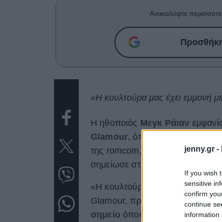
Ανακαλύψτε περισσότε
Προσθήκη 
«Η κουλτούρα μας έχει εμμονή με
Η ηθοποιός
Μεγκ Ράιαν
εμφανίσ
Glamour
, όπου μίλησε για το γ
jenny.gr -
της romcom,
What Happens Late
σημείωσε στη συνέντευξή της ότι
If you wish 
sensitive in
«Η κουλτούρα μας έχει τόσο
εμμ
confirm you
Glamour, προσθέτοντας ότι «ως
continue se
σημείο
όπου βρίσκομαι». «
Όλοι
information 