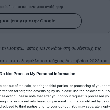
ρα άρθρα στα αποτελέσματα αναζήτησης.
του jenny.gr στην Google
 τη νεότητα», είπε η Μεγκ Ράιαν στη συνέντευξή της
τηκε στο εξώφυλλο του τεύχους Δεκεμβρίου 2023 του
εγονός ότι
λατρεύει να μεγαλώνει
. Προωθώντας τη νέα
Do Not Process My Personal Information
r,
και πρώτη της ταινία από το
2015
, η
Μεγκ Ράιαν
 «
η γήρανση δεν είναι τόσο τρομακτική
».
to opt-out of the sale, sharing to third parties, or processing of your per
formation for targeted advertising by us, please use the below opt-out s
ονή με τη νεότητα
», είπε αρχικά η ηθοποιός στο
r selection. Please note that after your opt-out request is processed y
 μεγαλύτερη πια,
αγαπώ την ηλικία μου
. Λατρεύω το
eing interest-based ads based on personal information utilized by us or
 μεγαλώνουμε
. Μακάρι κάποιος να μου είχε πει
disclosed to third parties prior to your opt-out. You may separately opt-