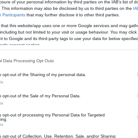
losure of your personal information by third parties on the IAB’s list of
Είναι αυτό που είναι. Μη δίνεις σημασία στα εμπόδια”»,
. This information may also be disclosed by us to third parties on the
IA
Participants
that may further disclose it to other third parties.
 that this website/app uses one or more Google services and may gath
including but not limited to your visit or usage behaviour. You may click 
 to Google and its third-party tags to use your data for below specifi
ogle consent section.
l Data Processing Opt Outs
o opt-out of the Sharing of my personal data.
In
o opt-out of the Sale of my Personal Data.
In
to opt-out of processing my Personal Data for Targeted
LEBRITIES
ing.
In
 Μεγκ Ράιαν επιστρέφει στα rom-coms μετά από
5 χρόνια για να δείξει πώς γίνεται
o opt-out of Collection, Use, Retention, Sale, and/or Sharing