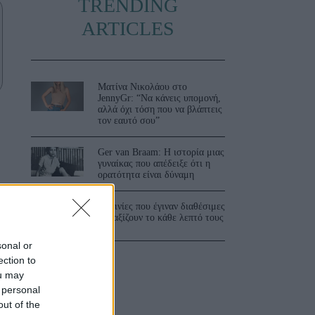
TRENDING
ARTICLES
Ματίνα Νικολάου στο
JennyGr: “Να κάνεις υπομονή,
αλλά όχι τόση που να βλάπτεις
τον εαυτό σου”
Ger van Braam: Η ιστορία μιας
γυναίκας που απέδειξε ότι η
ορατότητα είναι δύναμη
3 ταινίες που έγιναν διαθέσιμες
και αξίζουν το κάθε λεπτό τους
sonal or
ection to
ou may
 personal
out of the