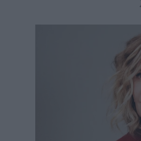
Ask the Gur
Success Stor
Αφιερώματα
ΒΟΞ
Hautes Grecians
Γάμος