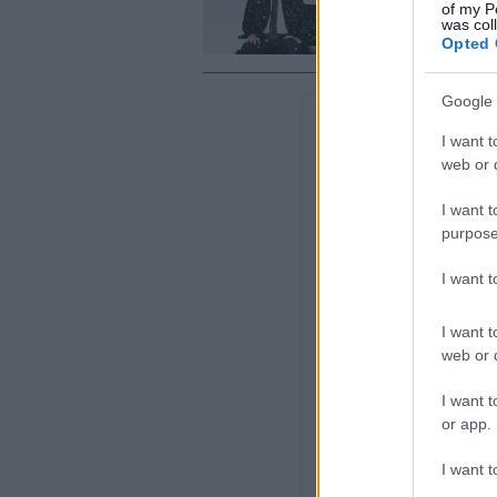
of my P
was col
Opted 
Google 
I want t
web or d
I want t
purpose
I want 
I want t
web or d
I want t
or app.
Δείτε αυτή τη δημοσίευ
I want t