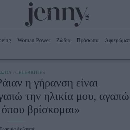
Beauty -
Ομορφιά
ABOUT US
ΔΙΑΦΗΜΙΣΤΕΙΤΕ
ΕΠΙΚΟΙΝΩΝΙΑ
being
Woman Power
Ζώδια
Πρόσωπα
Αφιερώμα
Skincare
ws
Μαλλιά - Νύχια
Μακιγιάζ
Beauty News
ΣΩΠΑ
CELEBRITIES
άιαν η γήρανση είναι
πα
Ζώδια
γαπώ την ηλικία μου, αγαπώ
 όπου βρίσκομαι»
Ερασμία Αρβανιτά