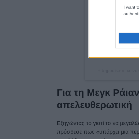
I want t
authenti
Η δημοσίευση κοινο
Για τη Μεγκ Ράιαν
απελευθερωτική
Εξηγώντας το γιατί το να μεγαλών
πρόσθεσε πως «υπάρχει μια περ