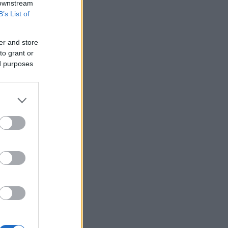
 downstream
B’s List of
er and store
to grant or
ed purposes