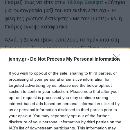
Γκόμεζ
ίσως να είπε στην
Τέιλορ Σουίφτ
: «Ζήτησα
μια φωτογραφία μαζί του και εκείνη είπε όχι». Η
φίλη της ρώτησε έκπληκτη: «Με τον Τιμοτέ;» και η
Γκόμεζ
έγνεψε καταφατικά.
Αλλά, η Σελίνα έβαλε επιτέλους τα πράγματα στη
θέση τους. Σε μια ανάρτηση του E! News στο
Instagram
σχετικά με τη φήμη, η
Σελίνα Γκόμεζ
jenny.gr -
Do Not Process My Personal Information
απάντησε με το εξής σχόλιο: «Όχι, είπα στην
Τέιλορ για
δύο φίλους
μου που τα έφτιαξαν». Όχι
If you wish to opt-out of the sale, sharing to third parties, or
processing of your personal or sensitive information for
ότι αυτό αφορά κανέναν».
targeted advertising by us, please use the below opt-out
section to confirm your selection. Please note that after your
opt-out request is processed you may continue seeing
interest-based ads based on personal information utilized by
us or personal information disclosed to third parties prior to
your opt-out. You may separately opt-out of the further
disclosure of your personal information by third parties on the
IAB’s list of downstream participants. This information may