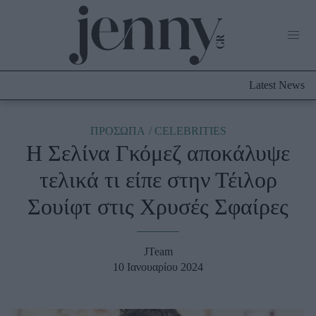
Life Now
What's New
Travel
Latest News
Culture
City Blogging
ABOUT US
ΔΙΑΦΗΜΙΣΤΕΙΤΕ
ΕΠΙΚΟΙΝΩΝΙΑ
ΠΡΟΣΩΠΑ
CELEBRITIES
Η Σελίνα Γκόμεζ αποκάλυψε
Fashion
τελικά τι είπε στην Τέιλορ
Shopping
Σουίφτ στις Χρυσές Σφαίρες
Styling Tips
Fashion News
JTeam
Beauty - Ομορφιά
10 Ιανουαρίου 2024
Skincare
Μαλλιά - Νύχια