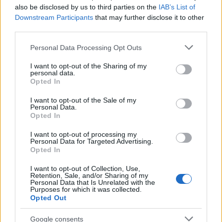
also be disclosed by us to third parties on the
IAB’s List of
Downstream Participants
that may further disclose it to other
third parties.
Please note that this website/app uses one or more Google
Personal Data Processing Opt Outs
services and may gather and store information including but
not limited to your visit or usage behaviour. You may click to
I want to opt-out of the Sharing of my
personal data.
grant or deny consent to Google and its third-party tags to
Opted In
use your data for below specified purposes in below Google
consent section.
I want to opt-out of the Sale of my
Personal Data.
Opted In
I want to opt-out of processing my
Personal Data for Targeted Advertising.
Opted In
I want to opt-out of Collection, Use,
Retention, Sale, and/or Sharing of my
Personal Data that Is Unrelated with the
Purposes for which it was collected.
Opted Out
Google consents