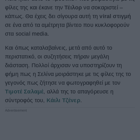
φίλες της και έκανε την
Τέιλορ
να σοκαριστεί –
ΒΟΞ
κάπως. Θα έχεις δει σίγουρα αυτή τη
viral στιγμή
σε ένα από τα αμέτρητα βίντεο που κυκλοφορούν
Χωρίς Ταμπέλες
στα social media.
Και όπως καταλαβαίνεις, μετά από αυτό το
περιστατικό, οι συζητήσεις πήραν μεγάλη
Women's Forum
διάσταση. Πολλοί άρχισαν να υποστηρίζουν τη
φήμη πως η Σελίνα μοιράστηκε με τις φίλες της το
Hautes Grecians
γεγονός πως ζήτησε να φωτογραφηθεί με τον
Τιμοτέ Σαλαμέ
, αλλά της το απαγόρευσε η
σύντροφός του,
Κάιλι Τζένερ
.
Γάμος
Market News