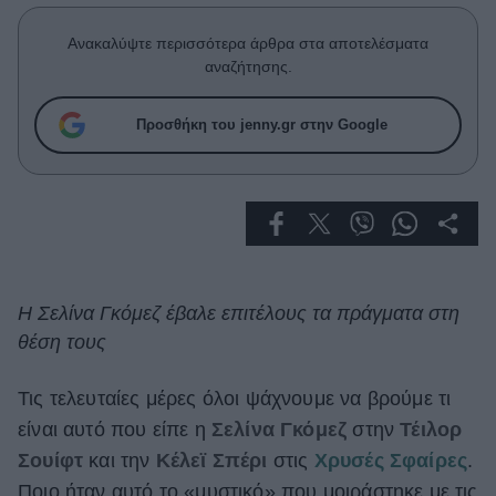
Celebrities
Συνεντεύξεις
Ανακαλύψτε περισσότερα άρθρα στα αποτελέσματα
Who
αναζήτησης.
True Stories
Ask the Guru
Προσθήκη του jenny.gr στην Google
Success Stories
Ζώδια
Living
Η Σελίνα Γκόμεζ έβαλε επιτέλους τα πράγματα στη
θέση τους
Deco
Cooking
Green
Τις τελευταίες μέρες όλοι ψάχνουμε να βρούμε τι
είναι αυτό που είπε η
Σελίνα Γκόμεζ
στην
Τέιλορ
Αφιερώματα
Σουίφτ
και την
Κέλεϊ Σπέρι
στις
Χρυσές Σφαίρες
.
Ποιο ήταν αυτό το «μυστικό» που μοιράστηκε με τις