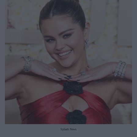
Μακιγιάζ
Beauty News
Well being
Ψυχολογία
Υγεία + Διατροφή
Σχέσεις & Σεξ
Fitness
Woman Power
Parenting
Working Girl
Real Women
Πρόσωπα
Splash News