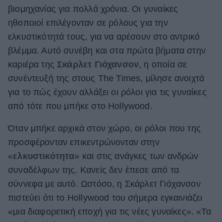
βιομηχανίας για πολλά χρόνια. Οι γυναίκες
ΒΟΞ
ηθοποιοί επιλέγονταν σε ρόλους για την
ελκυστικότητά τους, για να αρέσουν στο αντρικό
βλέμμα. Αυτό συνέβη και στα πρώτα βήματα στην
Χωρίς Ταμπέλες
καριέρα της
Σκάρλετ Γιόχανσον
, η οποία σε
συνέντευξή της στους The Times, μίλησε ανοιχτά
Women's Forum
για το πώς έχουν αλλάξει οι ρόλοι για τις γυναίκες
από τότε που μπήκε στο Hollywood.
Hautes Grecians
Όταν μπήκε αρχικά στον χώρο, οι ρόλοι που της
προσφέρονταν επικεντρώνονταν στην
«
ελκυστικότητα
» και στις ανάγκες των ανδρών
Γάμος
συναδέλφων της. Κανείς δεν έπεσε από τα
σύννεφα με αυτό. Ωστόσο, η Σκάρλετ Γιόχανσον
πιστεύει ότι το Hollywood του σήμερα εγκαινιάζει
Market News
«μια διαφορετική εποχή για τις νέες γυναίκες». «Τα