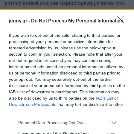
κάπως αντικείμενο και περιορισμένη με αυτόν τον
τρόπο, όπου ένιωθα ότι δεν λάμβανα προσφορές
για δουλειά για πράγματα που ήθελα να κάνω»,
jenny.gr -
Do Not Process My Personal Information
είπε τότε η Σκάρλετ Γιόχανσον.
If you wish to opt-out of the sale, sharing to third parties, or
processing of your personal or sensitive information for
targeted advertising by us, please use the below opt-out
section to confirm your selection. Please note that after your
opt-out request is processed you may continue seeing
interest-based ads based on personal information utilized by
us or personal information disclosed to third parties prior to
your opt-out. You may separately opt-out of the further
disclosure of your personal information by third parties on the
IAB’s list of downstream participants. This information may
also be disclosed by us to third parties on the
IAB’s List of
Downstream Participants
that may further disclose it to other
third parties.
Please note that this website/app uses one or more Google
Personal Data Processing Opt Outs
services and may gather and store information including but
not limited to your visit or usage behaviour. You may click to
I want to opt-out of the Sharing of my