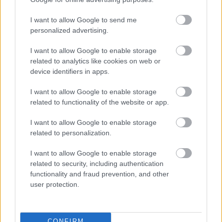
I want to allow Google to send me
personalized advertising.
I want to allow Google to enable storage
ΔΙΑΒΑΖΟΝΤΑΙ ΤΩΡΑ
related to analytics like cookies on web or
device identifiers in apps.
I want to allow Google to enable storage
related to functionality of the website or app.
Το gadget από τα IKEA που κοστίζει κάτω από 2
ευρώ και θα βάλει σε τάξη το ντουλάπι της
I want to allow Google to enable storage
related to personalization.
κουζίνας σου
I want to allow Google to enable storage
3-3-3 rule: Ο κανόνας που θα αλλάξει τον τρόπο
related to security, including authentication
που ντύνεσαι
functionality and fraud prevention, and other
user protection.
Οι μαμάκηδες του ζωδιακού: Αυτά τα ζώδια είναι
συνήθως κολλημένα στη μαμά τους
CONFIRM