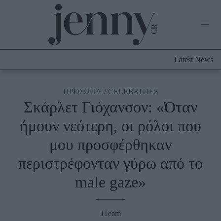
Life Now
What's New
Travel
Latest News
Culture
City Blogging
ABOUT US
ΔΙΑΦΗΜΙΣΤΕΙΤΕ
ΕΠΙΚΟΙΝΩΝΙΑ
ΠΡΟΣΩΠΑ
CELEBRITIES
Σκάρλετ Γιόχανσον: «Όταν
Fashion
ήμουν νεότερη, οι ρόλοι που
Shopping
μου προσφέρθηκαν
Styling Tips
Fashion News
περιστρέφονταν γύρω από το
male gaze»
Beauty - Ομορφιά
Skincare
JTeam
Μαλλιά - Νύχια