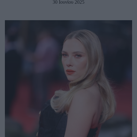
30 Ιουνίου 2025
Μακιγιάζ
Beauty News
Well being
Ψυχολογία
Υγεία + Διατροφή
Σχέσεις & Σεξ
Fitness
Woman Power
Parenting
Working Girl
Real Women
Πρόσωπα