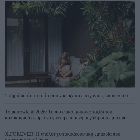
5 σημάδια ότι το σπίτι σου χρειάζεται επειγόντως summer reset
Tomorrowland 2026: Το πιο επικό μουσικό ταξίδι του
καλοκαιριού μπορεί να γίνει η επόμενη μεγάλη σου εμπειρία
X.FOREVER: Η απόλυτη οπτικοακουστική εμπειρία που
κατέκτησε την Αθήνα