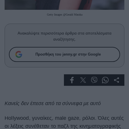
Celebrities
Συνεντεύξεις
Getty Images @Gerald Matzka
Who
True Stories
Ask the Guru
Ανακαλύψτε περισσότερα άρθρα στα αποτελέσματα
Success Stories
αναζήτησης.
Ζώδια
Προσθήκη του jenny.gr στην Google
Living
Deco
Cooking
Green
Κανείς δεν έπεσε από τα σύννεφα με αυτό
Αφιερώματα
Ηollywood, γυναίκες, male gaze, ρόλοι. Όλες αυτές
οι λέξεις συνέθεταν το παζλ της κινηματογραφικής