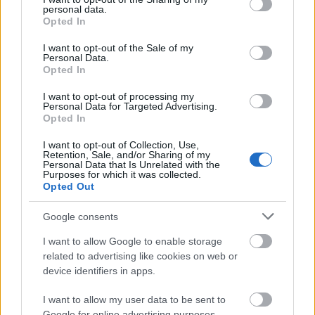
personal data.
grant or deny consent to Google and its third-party tags to
Opted In
use your data for below specified purposes in below Google
consent section.
I want to opt-out of the Sale of my
Personal Data.
Opted In
I want to opt-out of processing my
Personal Data for Targeted Advertising.
Opted In
I want to opt-out of Collection, Use,
Retention, Sale, and/or Sharing of my
Personal Data that Is Unrelated with the
Purposes for which it was collected.
Opted Out
Google consents
Μάθε τώρα όλα τα νέα για τα
I want to allow Google to enable storage
related to advertising like cookies on web or
αγαπημένα σου διάσημα πρόσωπα.
device identifiers in apps.
Ακολούθησε το JennyGr στο
I want to allow my user data to be sent to
Google News
.
Google for online advertising purposes.