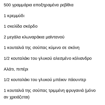
500 γραμμάρια αποξηραμένα ρεβίθια
ΒΟΞ
1 κρεμμύδι
Χωρίς Ταμπέλες
1 σκελίδα σκόρδο
2 μεγάλα κλωναράκια μαϊντανού
Women's Forum
1 κουταλιά της σούπας κύμινο σε σκόνη
1/2 κουταλάκι του γλυκού αλεσμένο κόλιανδρο
Hautes Grecians
Αλάτι, πιπέρι
Γάμος
1/2 κουταλάκι του γλυκού μπέικιν πάουντερ
1 κουταλιά της σούπας τριμμένη φρυγανιά (μόνο
Market News
αν χρειάζεται)