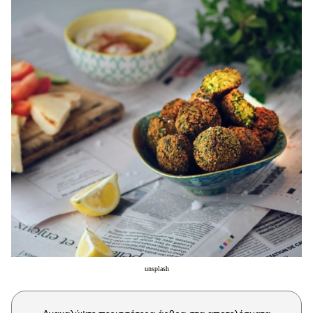
Μακιγιάζ
Beauty News
Well being
Ψυχολογία
Υγεία + Διατροφή
Σχέσεις & Σεξ
Fitness
Woman Power
Parenting
Working Girl
Real Women
unsplash
Πρόσωπα