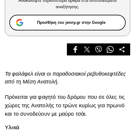
Ανακαλύψτε περισσότερα άρθρα στα αποτελέσματα
Celebrities
αναζήτησης.
Συνεντεύξεις
Who
Προσθήκη του jenny.gr στην Google
True Stories
Ask the Guru
Success Stories
Ζώδια
Τα φαλάφελ είναι οι παραδοσιακοί ρεβυθοκεφτέδες
Living
από τη Μέση Ανατολή.
Deco
Πρόκειται για φαγητό του δρόμου που σε όλες τις
Cooking
χώρες της Ανατολής το τρώνε κυρίως για πρωινό
Green
και το συνοδεύουν με μαύρο τσάι.
Αφιερώματα
Υλικά