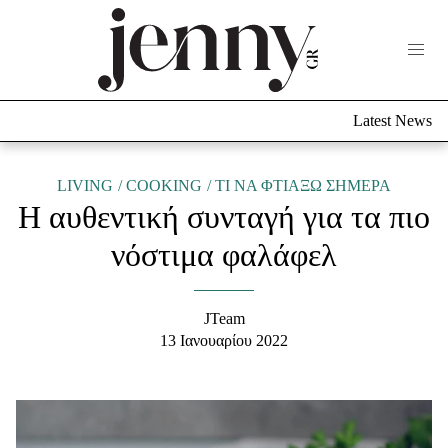
Life Now
What's New
Travel
Latest News
Culture
City Blogging
ABOUT US
ΔΙΑΦΗΜΙΣΤΕΙΤΕ
ΕΠΙΚΟΙΝΩΝΙΑ
LIVING
COOKING
TΙ ΝΑ ΦΤΙΑΞΩ ΣΗΜΕΡΑ
Η αυθεντική συνταγή για τα πιο
Fashion
νόστιμα φαλάφελ
Shopping
Styling Tips
Fashion News
JTeam
13 Ιανουαρίου 2022
Beauty - Ομορφιά
Skincare
Μαλλιά - Νύχια