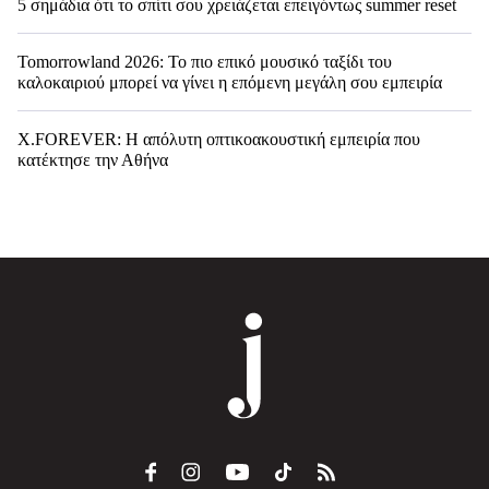
5 σημάδια ότι το σπίτι σου χρειάζεται επειγόντως summer reset
Tomorrowland 2026: Το πιο επικό μουσικό ταξίδι του
καλοκαιριού μπορεί να γίνει η επόμενη μεγάλη σου εμπειρία
X.FOREVER: Η απόλυτη οπτικοακουστική εμπειρία που
κατέκτησε την Αθήνα