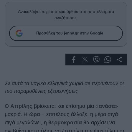
Celebrities
Συνεντεύξεις
Ανακαλύψτε περισσότερα άρθρα στα αποτελέσματα
Who
αναζήτησης.
True Stories
Ask the Guru
Προσθήκη του jenny.gr στην Google
Success Stories
Ζώδια
Living
Σε αυτά τα μαγικά ελληνικά χωριά σε περιμένουν οι
πιο παραμυθένιες εξερευνήσεις
Deco
Cooking
Green
Ο
Απρίλης
βρίσκεται και επίσημα μία «
ανάσα
»
μακριά. Η
ώρα
– επιτέλους άλλαξε, η μέρα σιγά-
Αφιερώματα
σιγά μεγαλώνει, η
θερμοκρασία
θα αρχίσει να
ανεβαίνει και ο ήλιος να ζεσταίνει την ψυχούλα μας.