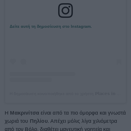
Δείτε αυτή τη δημοσίευση στο Instagram.
Η δημοσίευση κοινοποιήθηκε από το χρήστη 𝗣𝗹𝗮𝗰𝗲𝘀 𝗶𝗻 𝗚𝗿𝗲𝗲𝗰𝗲 🇬🇷 (@places.in.greece)
Η
Μακρινίτσα
είναι από τα πιο όμορφα και γνωστά
χωριά του
Πηλίου
. Απέχει μόλις λίγα χιλιόμετρα
από τον Βόλο, διαθέτει μαγευτική γοητεία και