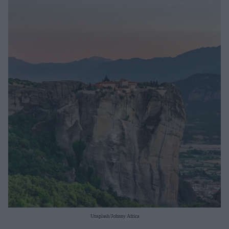
Μακιγιάζ
Beauty News
Well being
Ψυχολογία
Υγεία + Διατροφή
Σχέσεις & Σεξ
Fitness
Woman Power
Parenting
Working Girl
Real Women
Πρόσωπα
Unsplash/Johnny Africa