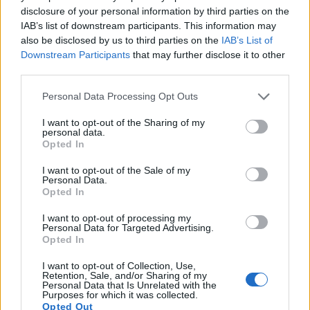
Δείτε αυτή τη δημοσίευση στο Instagram.
disclosure of your personal information by third parties on the
IAB’s list of downstream participants. This information may
also be disclosed by us to third parties on the
IAB’s List of
Downstream Participants
that may further disclose it to other
third parties.
Please note that this website/app uses one or more Google
Personal Data Processing Opt Outs
services and may gather and store information including but
not limited to your visit or usage behaviour. You may click to
I want to opt-out of the Sharing of my
personal data.
grant or deny consent to Google and its third-party tags to
Opted In
use your data for below specified purposes in below Google
Η δημοσίευση κοινοποιήθηκε από το χρήστη Παύλιανη (@pavliani_)
consent section.
I want to opt-out of the Sale of my
Personal Data.
Opted In
Η
Παύλιανη
είναι ιδανική για κάθε εποχή του
I want to opt-out of processing my
χρόνου γιατί είναι μια «εύκολη» απόδραση, ειδικά
Personal Data for Targeted Advertising.
Opted In
για μονοήμερες εκδρομές. Χτισμένη στις πλαγιές
της Οίτης, σε υψόμετρο 1.040 μέτρων, είναι το
I want to opt-out of Collection, Use,
Retention, Sale, and/or Sharing of my
σημείο που μπορείς να απολαύσεις λίγες στιγμές
Personal Data that Is Unrelated with the
Purposes for which it was collected.
κοντά στη φύση, αλλά και με μπόλικη διασκέδαση.
Opted Out