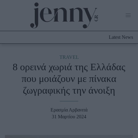
Life Now
What's New
Travel
Latest News
Culture
City Blogging
ABOUT US
ΔΙΑΦΗΜΙΣΤΕΙΤΕ
ΕΠΙΚΟΙΝΩΝΙΑ
TRAVEL
8 ορεινά χωριά της Ελλάδας
Fashion
που μοιάζουν με πίνακα
Shopping
ζωγραφικής την άνοιξη
Styling Tips
Fashion News
Ερασμία Αρβανιτά
Beauty - Ομορφιά
31 Μαρτίου 2024
Skincare
Μαλλιά - Νύχια