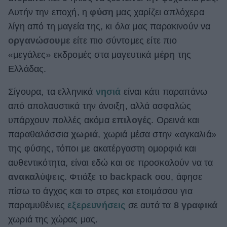
Αυτήν την εποχή, η
φύση
μας χαρίζει απλόχερα
ΒΟΞ
λίγη από τη μαγεία της, κι όλα μας παρακινούν να
οργανώσουμε
είτε πιο σύντομες είτε πιο
Χωρίς Ταμπέλες
«μεγάλες» εκδρομές στα μαγευτικά
μέρη
της
Ελλάδας.
Σίγουρα, τα ελληνικά
νησιά
είναι κάτι παραπάνω
Women's Forum
από απολαυστικά την άνοιξη, αλλά ασφαλώς
υπάρχουν πολλές ακόμα
επιλογές
. Ορεινά και
Hautes Grecians
παραθαλάσσια
χωριά
, χωριά μέσα στην «αγκαλιά»
της φύσης, τόποι με ακατέργαστη ομορφιά και
αυθεντικότητα, είναι εδώ και σε προσκαλούν να τα
Γάμος
ανακαλύψεις
. Φτιάξε το
backpack
σου, άφησε
πίσω το άγχος και το στρες και ετοιμάσου για
παραμυθένιες
εξερευνήσεις
σε αυτά τα
8 γραφικά
Market News
χωριά της χώρας μας.