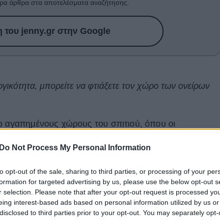
ρα άρθρα στα αποτελέσματα αναζήτησης.
του jenny.gr στην Google
ργικότητα, μπορείτε να φτιάξετε τον χώρο των ονείρων
ιο αγαπημένους χώρους του σπιτιού, όπου οι
ν γεύση και ζεστασιά.
Do Not Process My Personal Information
άση που θέλετε να κάνετε κάποιες αλλαγές, εμείς
to opt-out of the sale, sharing to third parties, or processing of your per
 την έμπνευση που ψάχνετε.
formation for targeted advertising by us, please use the below opt-out s
r selection. Please note that after your opt-out request is processed y
eing interest-based ads based on personal information utilized by us or
disclosed to third parties prior to your opt-out. You may separately opt-