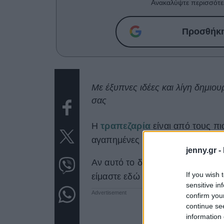
Ανακαλύψτε περισσότε
Προσθήκη 
Με έξυπνες ιδέες και λίγη δημιου
σας
Η
τραπεζαρία
είναι από τους π
αγαπημένες μας στιγμές αποκτού
jenny.gr -
Αν αυτό το διάστημα είστε στη φ
If you wish 
είμαστε εδώ για να σας δώσουμε
sensitive in
confirm you
continue se
information 