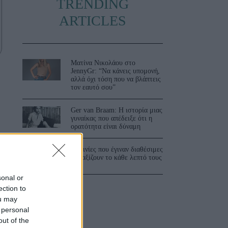
TRENDING
ARTICLES
Ματίνα Νικολάου στο
JennyGr: “Να κάνεις υπομονή,
αλλά όχι τόση που να βλάπτεις
τον εαυτό σου”
Ger van Braam: Η ιστορία μιας
γυναίκας που απέδειξε ότι η
ορατότητα είναι δύναμη
3 ταινίες που έγιναν διαθέσιμες
και αξίζουν το κάθε λεπτό τους
sonal or
ection to
ou may
 personal
out of the