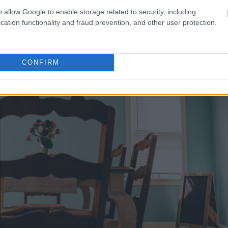
 αποτέλεσμα
o allow Google to enable storage related to security, including
cation functionality and fraud prevention, and other user protection.
CONFIRM