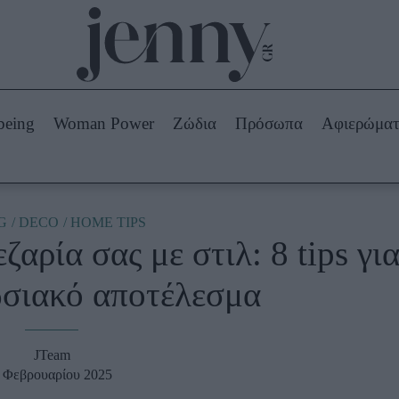
Beauty -
Ομορφιά
ABOUT US
ΔΙΑΦΗΜΙΣΤΕΙΤΕ
ΕΠΙΚΟΙΝΩΝΙΑ
being
Woman Power
Ζώδια
Πρόσωπα
Αφιερώμα
Skincare
ws
Μαλλιά - Νύχια
Μακιγιάζ
Beauty News
G
DECO
HOME TIPS
αρία σας με στιλ: 8 tips γι
πα
Ζώδια
ωσιακό αποτέλεσμα
JTeam
 Φεβρουαρίου 2025