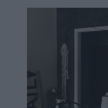
Ask the Gur
Success Stor
Αφιερώματα
ΒΟΞ
Hautes Grecians
Γάμος