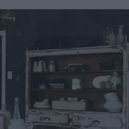
u
ies
Χωρίς Ταμπέλες
Market News