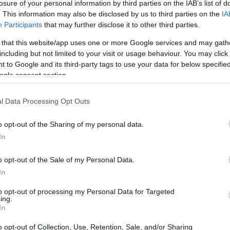
losure of your personal information by third parties on the IAB’s list of
. This information may also be disclosed by us to third parties on the
IA
Participants
that may further disclose it to other third parties.
 that this website/app uses one or more Google services and may gath
including but not limited to your visit or usage behaviour. You may click 
 to Google and its third-party tags to use your data for below specifi
ogle consent section.
l Data Processing Opt Outs
εριουσία για να κάνετε την
τραπεζαρία
σας να
o opt-out of the Sharing of my personal data.
In
υργικότητα, μπορείτε να φτιάξετε έναν χώρο που
υργικότητα.
o opt-out of the Sale of my Personal Data.
In
to opt-out of processing my Personal Data for Targeted
ing.
In
o opt-out of Collection, Use, Retention, Sale, and/or Sharing