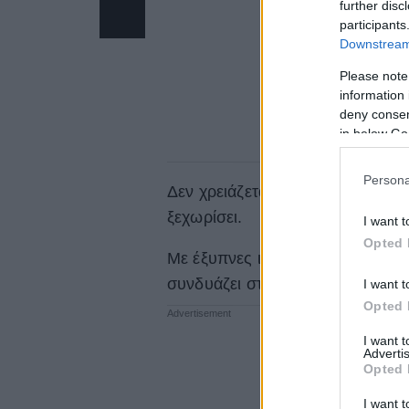
further disc
participants
Downstream 
Please note
information 
deny consent
in below Go
Persona
Δεν χρειάζεται να ξοδέψετε μια π
ξεχωρίσει.
I want t
Opted 
Με έξυπνες ιδέες και λίγη δημιο
συνδυάζει στυλ, άνεση και λειτο
I want t
Opted 
I want 
Advertis
Opted 
I want t