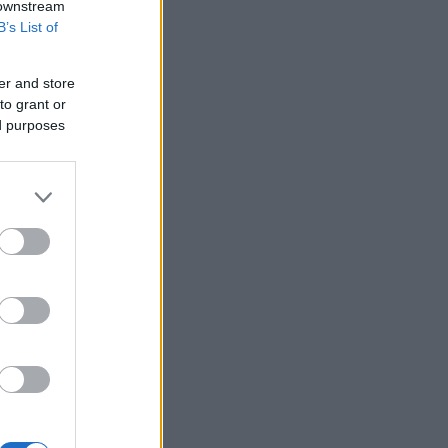
 downstream
B’s List of
er and store
to grant or
ed purposes