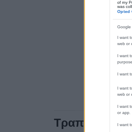
of my P
was col
Opted 
Google 
I want t
web or d
I want t
purpose
I want 
I want t
web or d
I want t
or app.
Τραπεζαρία: 8 
I want t