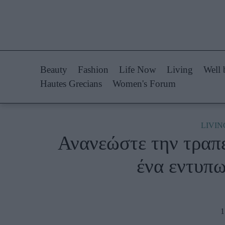
Life Now
Fashion
What's New
Shopping
Beauty
Fashion
Life Now
Living
Well 
Travel
Styling Tips
Hautes Grecians
Women's Forum
Culture
Fashion Ne
City Blogging
LIVIN
Ανανεώστε την τραπεζ
Woman Power
Πρόσω
ένα εντυπ
Parenting
Celebrities
Working Girl
Συνεντεύξεις
Real Women
Who
1
True Stories