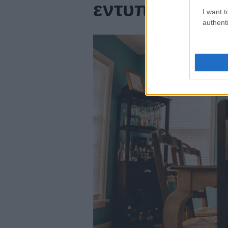
εντυπωσιακό
I want t
authenti