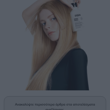
Μακιγιάζ
Beauty News
Well being
Ψυχολογία
Υγεία + Διατροφή
Σχέσεις & Σεξ
Fitness
Woman Power
Parenting
Working Girl
Real Women
Πρόσωπα
Ανακαλύψτε περισσότερα άρθρα στα αποτελέσματα
αναζήτησης.