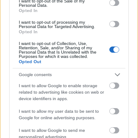
I want to opt-out of the Sale of my
Εναλλακτικά, μπορείτε να χρησιμοποιήσετε το
Personal Data.
Opted In
πρώτο επαγγελματικό styler
SteamPod 4.0
με
I want to opt-out of processing my
τεχνολογία ατμού. Προσφέρει 3 φορές πιο γρήγορο
Personal Data for Targeted Advertising.
styling, 2 φορές πιο απαλά μαλλιά με 95% λιγότερη
Opted In
φθορά. Η συγκεκριμένη συσκευή, επεκτείνει τις
I want to opt-out of Collection, Use,
Retention, Sale, and/or Sharing of my
δυνατότητες της, καθώς εκτός από ίσιωμα, σάς
Personal Data that Is Unrelated with the
Purposes for which it was collected.
επιτρέπει να δημιουργείτε και καλοσχηματισμένες
Opted Out
μπούκλες.
Google consents
Με τη βοήθεια των εργαλείων styling
SteamPod
, η
I want to allow Google to enable storage
θερμότητα κατανέμεται πιο ομοιόμορφα,
related to advertising like cookies on web or
μειώνοντας την ανάγκη για επαναλαμβανόμενα
device identifiers in apps.
περάσματα. Αυτό σημαίνει λιγότερη φθορά και πιο
I want to allow my user data to be sent to
υγιής όψη για τα μαλλιά σας. Παράλληλα, τα
Google for online advertising purposes.
αξεσουάρ της σειράς
SteamPod
προσφέρουν
I want to allow Google to send me
μεγαλύτερη ακρίβεια στο τελικό look.
personalized advertising.