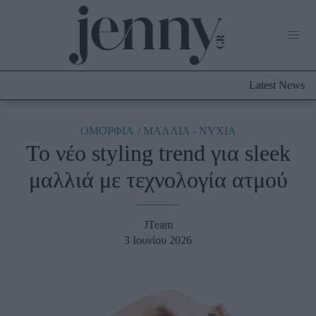
Life Now
What's New
Travel
Latest News
Culture
City Blogging
ABOUT US
ΔΙΑΦΗΜΙΣΤΕΙΤΕ
ΕΠΙΚΟΙΝΩΝΙΑ
ΟΜΟΡΦΙΑ
ΜΑΛΛΙΑ - ΝΥΧΙΑ
Το νέο styling trend για sleek
Fashion
μαλλιά με τεχνολογία ατμού
Shopping
Styling Tips
Fashion News
JTeam
3 Ιουνίου 2026
Beauty - Ομορφιά
Skincare
Μαλλιά - Νύχια