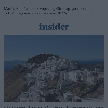
Marfin: Επιμένει ο δικηγόρος της 46χρονης για την ταυτοποίηση
- «Η ίδια εξέταση είχε γίνει και το 2022»
Νέο Χωροταξικό Τουρισμού: Οι νέες «κόκκινες γραμμές» για το