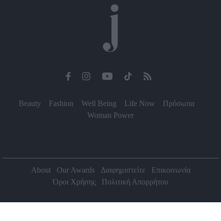
Beauty
Fashion
Well Being
Life Now
Πρόσωπα
Woman Power
About
Our Awards
Διαφημιστείτε
Επικοινωνία
Όροι Χρήσης
Πολιτική Απορρήτου
2026 Jenny.gr | All rights reserved