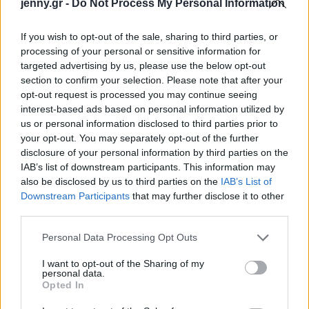
jenny.gr -
Do Not Process My Personal Information
ένα σύγχρονο ισιωτικό μαλλιών που χρησιμοποιεί
τεχνολογία ατμού για να λειαίνει την τρίχα με
If you wish to opt-out of the sale, sharing to third parties, or
processing of your personal or sensitive information for
λιγότερη θερμική επιβάρυνση. Το συγκεκριμένο
targeted advertising by us, please use the below opt-out
ισιωτικό μαλλιών
, προσφέρει σταθερό, λείο
section to confirm your selection. Please note that after your
αποτέλεσμα με φυσική κίνηση ενώ χάρη στον
opt-out request is processed you may continue seeing
interest-based ads based on personal information utilized by
ελαφρύ και λεπτό σχεδιασμό του, κάνει το ίσιωμα
us or personal information disclosed to third parties prior to
πιο εύκολο και γρήγορο από ποτέ, ακόμα και στα
your opt-out. You may separately opt-out of the further
πιο ατίθασα μαλλιά.
disclosure of your personal information by third parties on the
IAB’s list of downstream participants. This information may
also be disclosed by us to third parties on the
IAB’s List of
Downstream Participants
that may further disclose it to other
third parties.
Please note that this website/app uses one or more Google
Personal Data Processing Opt Outs
services and may gather and store information including but
not limited to your visit or usage behaviour. You may click to
I want to opt-out of the Sharing of my
personal data.
grant or deny consent to Google and its third-party tags to
Opted In
use your data for below specified purposes in below Google
consent section.