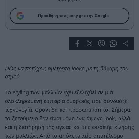
Celebrities
Συνεντεύξεις
Προσθήκη του jenny.gr στην Google
Who
True Stories
Ask the Guru
Success Stories
Ζώδια
Πώς να πετύχεις αμέτρητα looks με τη δύναμη του
ατμού
Living
Το styling των μαλλιών έχει εξελιχθεί σε μια
Deco
ολοκληρωμένη εμπειρία ομορφιάς που συνδυάζει
Cooking
τεχνολογία, φροντίδα και προσωπικότητα. Σήμερα,
Green
το ζητούμενο δεν είναι μόνο ένα άψογο look, αλλά
Αφιερώματα
και η διατήρηση της υγείας και της φυσικής κίνησης
των μαλλιών. Από το απόλυτα λείο αποτέλεσμα