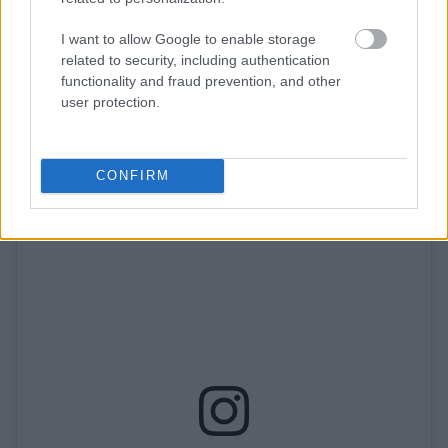
I want to allow Google to enable storage
related to security, including authentication
A post shared by Mateja Novakovic (@matejanova)
functionality and fraud prevention, and other
user protection.
Jelly
CONFIRM