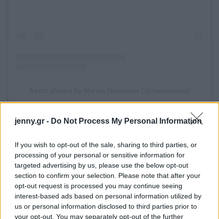
A post shared by Mateja Novakovic (@matejanova)
Clear Chrome
jenny.gr -
Do Not Process My Personal Information
If you wish to opt-out of the sale, sharing to third parties, or
processing of your personal or sensitive information for
targeted advertising by us, please use the below opt-out
section to confirm your selection. Please note that after your
opt-out request is processed you may continue seeing
interest-based ads based on personal information utilized by
us or personal information disclosed to third parties prior to
your opt-out. You may separately opt-out of the further