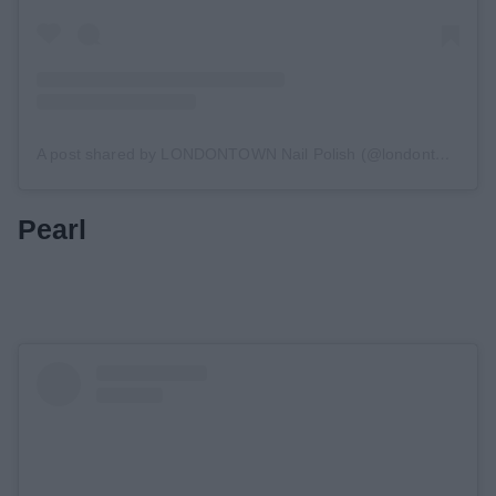
A post shared by LONDONTOWN Nail Polish (@londontownusa)
Pearl