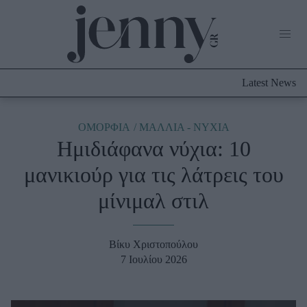
Life Now
What's New
Travel
Latest News
Culture
City Blogging
ABOUT US
ΔΙΑΦΗΜΙΣΤΕΙΤΕ
ΕΠΙΚΟΙΝΩΝΙΑ
ΟΜΟΡΦΙΑ
ΜΑΛΛΙΑ - ΝΥΧΙΑ
Ημιδιάφανα νύχια: 10
Fashion
μανικιούρ για τις λάτρεις του
Shopping
μίνιμαλ στιλ
Styling Tips
Fashion News
Βίκυ Χριστοπούλου
Beauty - Ομορφιά
7 Ιουλίου 2026
Skincare
Μαλλιά - Νύχια