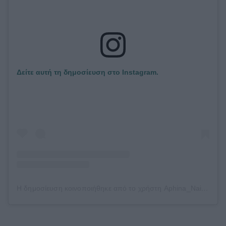
Δείτε αυτή τη δημοσίευση στο Instagram.
Η δημοσίευση κοινοποιήθηκε από το χρήστη Aphina_Nail_Salon (@aphina_nail)