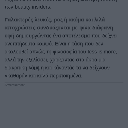
των beauty insiders.
ΒΟΞ
Γαλακτερές λευκές, ροζ ή ακόμα και λιλά
αποχρώσεις συνδυάζονται με φίνα διάφανη
Χωρίς Ταμπέλες
υφή
δημιουργώντας ένα αποτέλεσμα που δείχνει
ανεπιτήδευτα κομψό. Είναι η τάση που δεν
ακολουθεί απλώς τη φιλοσοφία του less is more,
Women's Forum
αλλά την εξελίσσει, χαρίζοντας στα άκρα μια
διακριτική λάμψη και κάνοντάς τα να δείχνουν
Hautes Grecians
«καθαρά» και καλά περιποιημένα.
Γάμος
Market News