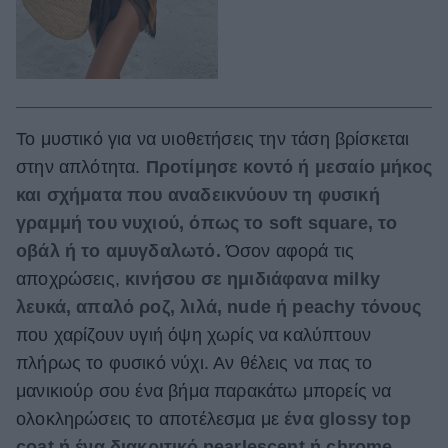
Το μυστικό για να υιοθετήσεις την τάση βρίσκεται
στην απλότητα.
Προτίμησε κοντό ή μεσαίο μήκος
και σχήματα που αναδεικνύουν τη φυσική
γραμμή του νυχιού, όπως το soft square, το
οβάλ ή το αμυγδαλωτό.
Όσον αφορά τις
αποχρώσεις,
κινήσου σε ημιδιάφανα milky
λευκά, απαλό ροζ, λιλά, nude ή peachy τόνους
που χαρίζουν υγιή όψη χωρίς να καλύπτουν
πλήρως το φυσικό νύχι. Αν θέλεις να πας το
μανικιούρ σου ένα βήμα παρακάτω μπορείς να
ολοκληρώσεις το αποτέλεσμα με
ένα glossy top
coat ή ένα διακριτικό pearlescent ή chrome