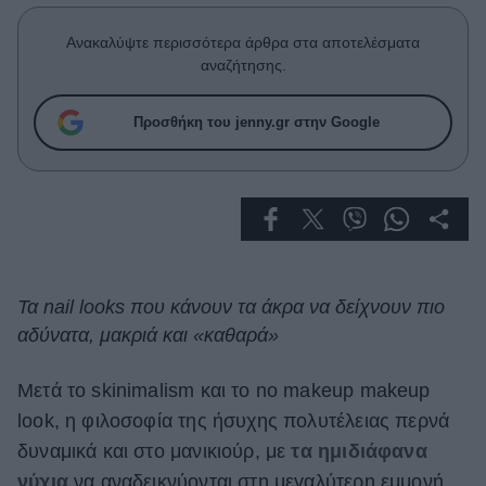
Celebrities
Συνεντεύξεις
Ανακαλύψτε περισσότερα άρθρα στα αποτελέσματα
Who
αναζήτησης.
True Stories
Ask the Guru
Προσθήκη του jenny.gr στην Google
Success Stories
Ζώδια
Living
Τα nail looks που κάνουν τα άκρα να δείχνουν πιο
αδύνατα, μακριά και «καθαρά»
Deco
Cooking
Green
Μετά το skinimalism και το no makeup makeup
look, η φιλοσοφία της ήσυχης πολυτέλειας περνά
Αφιερώματα
δυναμικά και στο μανικιούρ, με
τα ημιδιάφανα
νύχια
να αναδεικνύονται στη μεγαλύτερη εμμονή