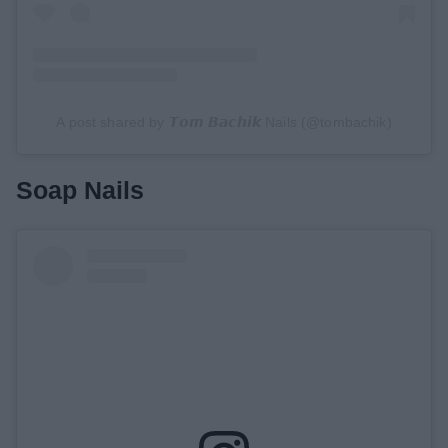
A post shared by 𝙏𝙤𝙢 𝘽𝙖𝙘𝙝𝙞𝙠 Nails (@tombachik)
Soap Nails