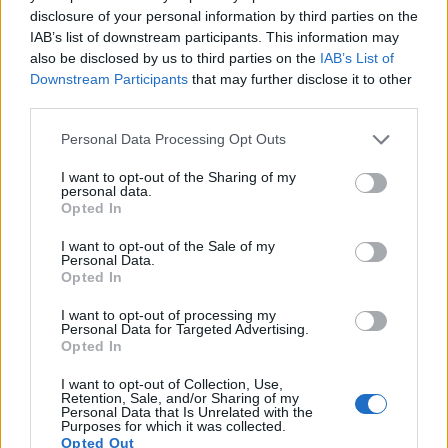
disclosure of your personal information by third parties on the
IAB’s list of downstream participants. This information may
also be disclosed by us to third parties on the
IAB’s List of
Downstream Participants
that may further disclose it to other
third parties.
View this post on Instagram
Please note that this website/app uses one or more Google
Personal Data Processing Opt Outs
services and may gather and store information including but
not limited to your visit or usage behaviour. You may click to
I want to opt-out of the Sharing of my
personal data.
grant or deny consent to Google and its third-party tags to
Opted In
use your data for below specified purposes in below Google
consent section.
I want to opt-out of the Sale of my
Personal Data.
Opted In
I want to opt-out of processing my
Personal Data for Targeted Advertising.
Opted In
A post shared by Zola Ganzorigt (@nailsbyzola)
I want to opt-out of Collection, Use,
Retention, Sale, and/or Sharing of my
Personal Data that Is Unrelated with the
Milky White
Purposes for which it was collected.
Opted Out