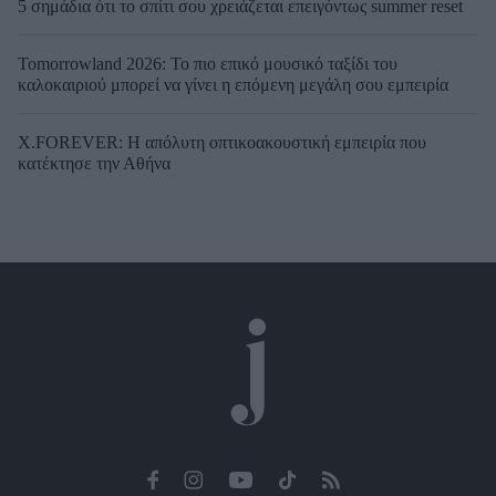
5 σημάδια ότι το σπίτι σου χρειάζεται επειγόντως summer reset
Tomorrowland 2026: Το πιο επικό μουσικό ταξίδι του
καλοκαιριού μπορεί να γίνει η επόμενη μεγάλη σου εμπειρία
X.FOREVER: Η απόλυτη οπτικοακουστική εμπειρία που
κατέκτησε την Αθήνα