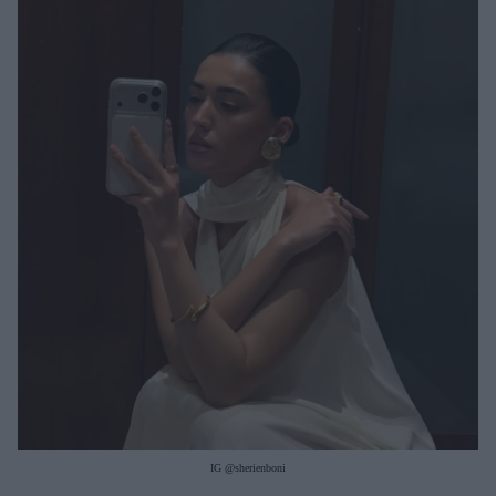
Μακιγιάζ
Beauty News
Well being
Ψυχολογία
Υγεία + Διατροφή
Σχέσεις & Σεξ
Fitness
Woman Power
Parenting
Working Girl
Real Women
Πρόσωπα
IG @sherienboni