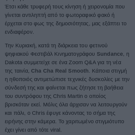
Έτσι κάθε τρυφερή τους κίνηση ή χειρονομία που
ΒΟΞ
γίνεται αντιληπτή από το φωτοραφικό φακό ή
έρχεται στο φως της δημοσιότητας, μας εξάπτει το
ενδιαφέρον.
Χωρίς Ταμπέλες
Την Κυριακή, κατά τη διάρκεια του φετινού
ψηφιακού Φεστιβάλ Κινηματογράφου
Sundance
, η
Women's Forum
Dakota συμμετείχε σε ένα Zoom Q&A για τη νέα
της ταινία,
Cha Cha Real Smooth
. Κάποια στιγμή
Hautes Grecians
η ηθοποιός αντιμετώπισε τεχνικές δυσκολίες με την
σύνδεσή της και φαίνεται πως ζήτησε τη βοήθεια
του συντρόφου της Chris Martin o oποίος
Γάμος
βρισκόταν εκεί. Μόλις όλα άρχισαν να λειτουργούν
και πάλι, ο Chris έφυγε κάνοντας το σήμα της
ειρήνης στην κάμερα. Το χαριτωμένο στιγμιότυπο
Market News
έχει γίνει από τότε viral.