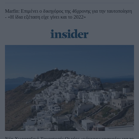
Marfin: Επιμένει ο δικηγόρος της 46χρονης για την ταυτοποίηση
- «Η ίδια εξέταση είχε γίνει και το 2022»
Νέο Χωροταξικό Τουρισμού: Οι νέες «κόκκινες γραμμές» για το