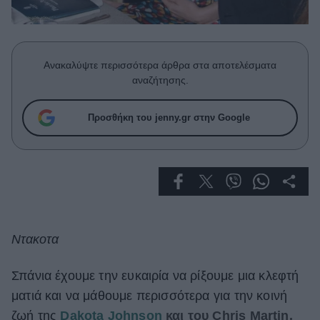
Celebrities
Συνεντεύξεις
Who
True Stories
Ανακαλύψτε περισσότερα άρθρα στα αποτελέσματα
Ask the Guru
αναζήτησης.
Success Stories
Προσθήκη του jenny.gr στην Google
Ζώδια
Living
Deco
Cooking
Ντακοτα
Green
Σπάνια έχουμε την ευκαιρία να ρίξουμε μια κλεφτή
Αφιερώματα
ματιά και να μάθουμε περισσότερα για την κοινή
ζωή της
Dakota Johnson
και του Chris Martin.