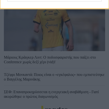
Μάριους Κράιγκερ Λιντ: Ο ποδοσφαιριστής που παίζει στο
Conference χωρίς δεξί χέρι (vid)!
Τζέφρι Μονκαντά: Ποιος είναι ο «εγκέφαλος» που εμπιστεύτηκε
ο Βαγγέλης Μαρινάκης
ΣΕΦ: Επαναπροκηρύσσεται η ενεργειακή αναβάθμιση - Γιατί
ακυρώθηκε ο πρώτος διαγωνισμός