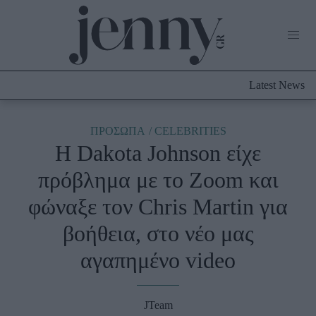
Life Now
What's New
Travel
Latest News
Culture
City Blogging
ABOUT US
ΔΙΑΦΗΜΙΣΤΕΙΤΕ
ΕΠΙΚΟΙΝΩΝΙΑ
ΠΡΟΣΩΠΑ
CELEBRITIES
Η Dakota Johnson είχε
Fashion
πρόβλημα με το Zoom και
Shopping
φώναξε τον Chris Martin για
Styling Tips
Fashion News
βοήθεια, στο νέο μας
αγαπημένο video
Beauty - Ομορφιά
Skincare
JTeam
Μαλλιά - Νύχια