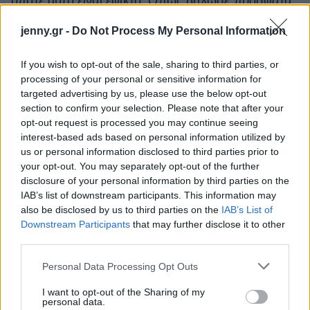
όποτε αυτό είναι εφικτό. Όπως δήλωσε πρόσφατα
σε
συνέντευξή
της στο Elle UK: «Βγαίνουμε έξω
jenny.gr -
Do Not Process My Personal Information
κάποιες φορές αλλά δουλεύουμε τόσο πολύ που
αφιερώνουμε περισσότερο χρόνο στο σπίτι και σε
If you wish to opt-out of the sale, sharing to third parties, or
προσωπικές στιγμές. Τα περισσότερα πάρτι,
processing of your personal or sensitive information for
targeted advertising by us, please use the below opt-out
γίνονται εκεί».
section to confirm your selection. Please note that after your
opt-out request is processed you may continue seeing
interest-based ads based on personal information utilized by
us or personal information disclosed to third parties prior to
Μάθε τώρα όλα τα νέα για τα
your opt-out. You may separately opt-out of the further
αγαπημένα σου διάσημα πρόσωπα.
disclosure of your personal information by third parties on the
IAB’s list of downstream participants. This information may
Ακολούθησε το JennyGr στο
also be disclosed by us to third parties on the
IAB’s List of
Google News
.
Downstream Participants
that may further disclose it to other
third parties.
Please note that this website/app uses one or more Google
Personal Data Processing Opt Outs
services and may gather and store information including but
not limited to your visit or usage behaviour. You may click to
I want to opt-out of the Sharing of my
personal data.
grant or deny consent to Google and its third-party tags to