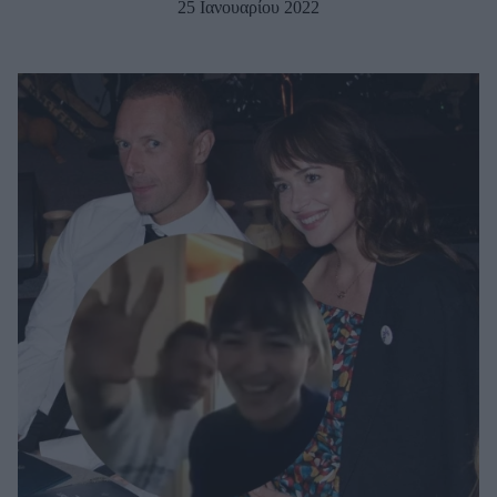
25 Ιανουαρίου 2022
Μακιγιάζ
Beauty News
Well being
Ψυχολογία
Υγεία + Διατροφή
Σχέσεις & Σεξ
Fitness
Woman Power
Parenting
Working Girl
Real Women
Πρόσωπα