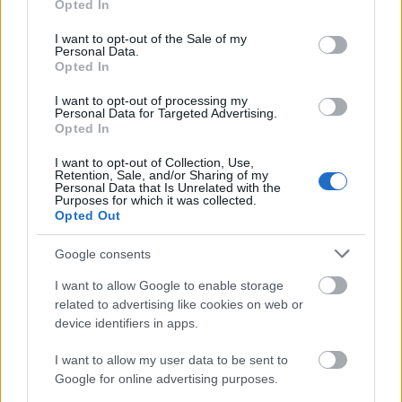
ΔΙΑΒΑΖΟΝΤΑΙ ΤΩΡΑ
Opted In
use your data for below specified purposes in below Google
consent section.
I want to opt-out of the Sale of my
Personal Data.
Opted In
Οι μαμάκηδες του ζωδιακού: Αυτά τα ζώδια είναι
I want to opt-out of processing my
συνήθως κολλημένα στη μαμά τους
Personal Data for Targeted Advertising.
Opted In
Τα 6 σημεία του σπιτιού που δεν χρειάζεται να
I want to opt-out of Collection, Use,
Retention, Sale, and/or Sharing of my
καθαρίζεις κάθε εβδομάδα
Personal Data that Is Unrelated with the
Purposes for which it was collected.
Opted Out
3-3-3 rule: Ο κανόνας που θα αλλάξει τον τρόπο
που ντύνεσαι
Google consents
I want to allow Google to enable storage
related to advertising like cookies on web or
device identifiers in apps.
TAGS
DAKOTA JOHNSON.
I want to allow my user data to be sent to
Google for online advertising purposes.