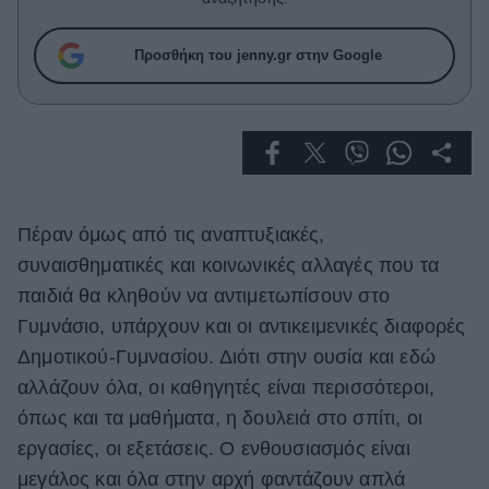
Celebrities
Συνεντεύξεις
Προσθήκη του jenny.gr στην Google
Who
True Stories
Ask the Guru
Success Stories
Ζώδια
Πέραν όμως από τις αναπτυξιακές,
συναισθηματικές και κοινωνικές αλλαγές που τα
Living
παιδιά θα κληθούν να αντιμετωπίσουν στο
Γυμνάσιο, υπάρ­χουν και οι αντικειμενικές διαφορές
Deco
Δημοτικού-Γυμνασίου. Διότι στην ουσία και εδώ
Cooking
αλλάζουν όλα, οι καθηγητές είναι περισσότεροι,
Green
όπως και τα μαθήματα, η δουλειά στο σπίτι, οι
Αφιερώματα
εργασίες, οι εξετάσεις. Ο ενθουσιασμός είναι
μεγάλος και όλα στην αρχή φαντάζουν απλά