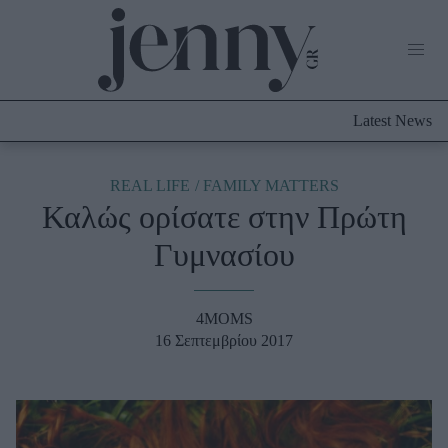
Life Now
What's New
Travel
Latest News
Culture
City Blogging
ABOUT US
ΔΙΑΦΗΜΙΣΤΕΙΤΕ
ΕΠΙΚΟΙΝΩΝΙΑ
REAL LIFE
FAMILY MATTERS
Καλώς ορίσατε στην Πρώτη
Fashion
Γυμνασίου
Shopping
Styling Tips
Fashion News
4MOMS
16 Σεπτεμβρίου 2017
Beauty - Ομορφιά
Skincare
Μαλλιά - Νύχια