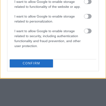
I want to allow Google to enable storage
related to functionality of the website or app.
10 πράγματα που κάνουν καλύτερα οι μπαμπάδες
I want to allow Google to enable storage
related to personalization.
Ο μπαμπάς που έγινε viral με τις φωτογραφίες του
I want to allow Google to enable storage
Κάντε
like
στη σελίδα μας στο
facebook
για να
related to security, including authentication
μαθαίνετε όλα τα νέα
functionality and fraud prevention, and other
user protection.
CONFIRM