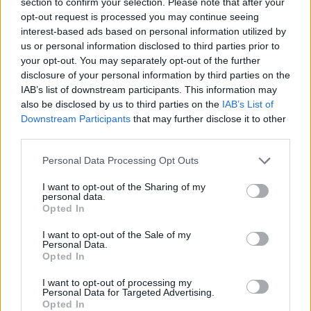
section to confirm your selection. Please note that after your
opt-out request is processed you may continue seeing
Μάθετε όλα όσα αφορούν τα παιδιά:
interest-based ads based on personal information utilized by
us or personal information disclosed to third parties prior to
your opt-out. You may separately opt-out of the further
H οικογένεια κάνει πιο υγιείς τους μπαμπάδες
disclosure of your personal information by third parties on the
IAB’s list of downstream participants. This information may
also be disclosed by us to third parties on the
IAB’s List of
Downstream Participants
that may further disclose it to other
third parties.
Please note that this website/app uses one or more Google
Personal Data Processing Opt Outs
services and may gather and store information including but
not limited to your visit or usage behaviour. You may click to
I want to opt-out of the Sharing of my
personal data.
grant or deny consent to Google and its third-party tags to
Opted In
use your data for below specified purposes in below Google
consent section.
I want to opt-out of the Sale of my
Personal Data.
Opted In
I want to opt-out of processing my
Personal Data for Targeted Advertising.
Opted In