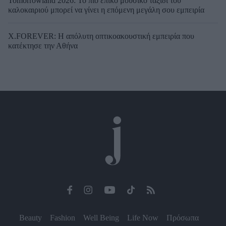
Tomorrowland 2026: Το πιο επικό μουσικό ταξίδι του
καλοκαιριού μπορεί να γίνει η επόμενη μεγάλη σου εμπειρία
X.FOREVER: Η απόλυτη οπτικοακουστική εμπειρία που
κατέκτησε την Αθήνα
Beauty
Fashion
Well Being
Life Now
Πρόσωπα