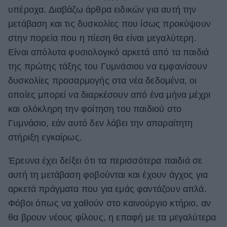
υπέροχα. Διαβάζω άρθρα ειδικών για αυτή την
ΒΟΞ
μετάβαση και τις δυσκολίες που ίσως προκύψουν
στην πορεία που η πίεση θα είναι μεγαλύτερη.
Είναι απόλυτα φυσιολογικό αρκετά από τα παιδιά
Χωρίς Ταμπέλες
της πρώτης τάξης του Γυμνάσιου να εμφανί­­σουν
δυσ­κολίες προσαρ­μογής στα νέα δεδο­μένα, οι
Women's Forum
οποίες μπορεί να διαρκέσουν από ένα μήνα μέχρι
και ολόκληρη την φοίτηση του παιδιού στο
Γυμνάσιο, εάν αυτό δεν λάβει την απαραίτητη
Hautes Grecians
στήριξη εγκαίρως.
Έρευνα έχει δείξει ότι τα περισσότερα παιδιά σε
Γάμος
αυτή τη μετάβαση φοβούνται και έχουν άγχος για
αρκετά πράγματα που για εμάς φαντάζουν απλά.
Φόβοι όπως να χαθούν στο καινούργιο κτήριο, αν
Market News
θα βρουν νέους φίλους, η επαφή με τα μεγαλύτερα