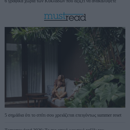
6 γραφικά χωριά των Κυκλάδων που αξίζει να ανακαλύψετε
5 σημάδια ότι το σπίτι σου χρειάζεται επειγόντως summer reset