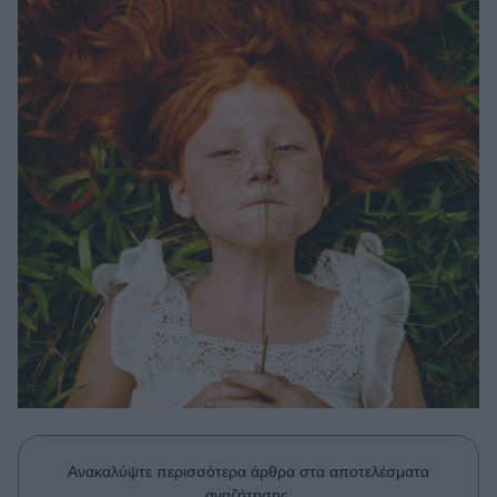
Μακιγιάζ
Beauty News
Well being
Ψυχολογία
Υγεία + Διατροφή
Σχέσεις & Σεξ
Fitness
Woman Power
Parenting
Working Girl
Real Women
Πρόσωπα
Ανακαλύψτε περισσότερα άρθρα στα αποτελέσματα
αναζήτησης.