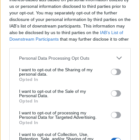
us or personal information disclosed to third parties prior to
καταιγισμό από σχόλια ενώ οι περισσότεροι
your opt-out. You may separately opt-out of the further
χρήστες έδειχναν να συμφωνούν μαζί της.
disclosure of your personal information by third parties on the
IAB’s list of downstream participants. This information may
Τώρα ποιο είναι το επάγγελμα που οδηγεί μια
also be disclosed by us to third parties on the
IAB’s List of
γυναίκα σε χωρισμό; Όταν είναι μητέρα και
Downstream Participants
that may further disclose it to other
third parties.
βρίσκεται συνέχεια στο σπίτι.
Please note that this website/app uses one or more Google
Personal Data Processing Opt Outs
services and may gather and store information including but
not limited to your visit or usage behaviour. You may click to
I want to opt-out of the Sharing of my
personal data.
grant or deny consent to Google and its third-party tags to
Opted In
use your data for below specified purposes in below Google
consent section.
I want to opt-out of the Sale of my
Personal Data.
Opted In
I want to opt-out of processing my
Personal Data for Targeted Advertising.
Opted In
I want to opt-out of Collection, Use,
Retention, Sale, and/or Sharing of my