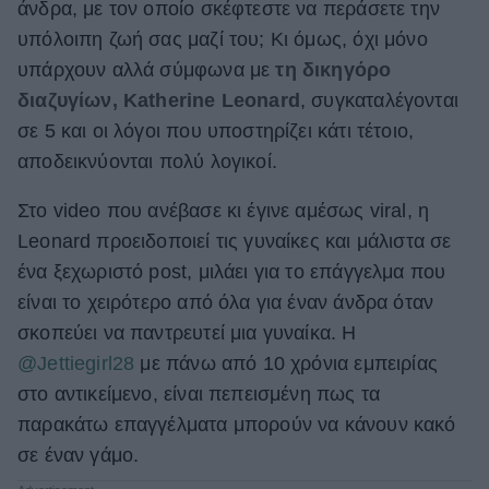
άνδρα, με τον οποίο σκέφτεστε να περάσετε την
ΒΟΞ
υπόλοιπη ζωή σας μαζί του; Κι όμως, όχι μόνο
υπάρχουν αλλά σύμφωνα με
τη δικηγόρο
διαζυγίων, Katherine Leonard
, συγκαταλέγονται
Χωρίς Ταμπέλες
σε 5 και οι λόγοι που υποστηρίζει κάτι τέτοιο,
αποδεικνύονται πολύ λογικοί.
Women's Forum
Στο video που ανέβασε κι έγινε αμέσως viral, η
Leonard προειδοποιεί τις γυναίκες και μάλιστα σε
ένα ξεχωριστό post, μιλάει για το επάγγελμα που
Hautes Grecians
είναι το χειρότερο από όλα για έναν άνδρα όταν
σκοπεύει να παντρευτεί μια γυναίκα. Η
@Jettiegirl28
με πάνω από 10 χρόνια εμπειρίας
Γάμος
στο αντικείμενο, είναι πεπεισμένη πως τα
παρακάτω επαγγέλματα μπορούν να κάνουν κακό
Market News
σε έναν γάμο.