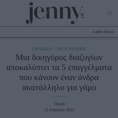
Life Now
What's New
Travel
Latest News
Culture
City Blogging
ABOUT US
ΔΙΑΦΗΜΙΣΤΕΙΤΕ
ΕΠΙΚΟΙΝΩΝΙΑ
ΠΡΟΣΩΠΑ
TRUE STORIES
Μια δικηγόρος διαζυγίων
Fashion
αποκαλύπτει τα 5 επαγγέλματα
Shopping
που κάνουν έναν άνδρα
Styling Tips
Fashion News
ακατάλληλο για γάμο
Beauty - Ομορφιά
JTeam
Skincare
13 Απριλίου 2022
Μαλλιά - Νύχια