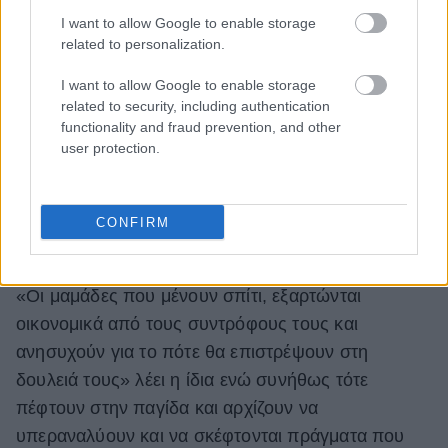
I want to allow Google to enable storage
related to personalization.
I want to allow Google to enable storage
related to security, including authentication
functionality and fraud prevention, and other
@jettiegirl28
I think I just started a
user protection.
nuclear war
#divorce
#divorcetok
#BigComfy
#EasyWithAdobeExpress
♬ original sound - KK
CONFIRM
«Οι μαμάδες που μένουν σπίτι, εξαρτώνται
οικονομικά από τους συντρόφους τους και
ανησυχούν για το πότε θα επιστρέψουν στη
δουλειά τους» λέει η ίδια ενώ συνήθως τότε
πέφτουν στην παγίδα και αρχίζουν να
υπεραναλύουν και να σκέφτονται πράγματα που