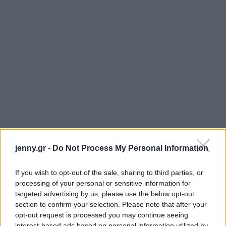
jenny.gr -
Do Not Process My Personal Information
Από την άλλη, όπως υποστηρίζει η TikToker, οι
If you wish to opt-out of the sale, sharing to third parties, or
πιλότοι όπως και οι στρατιωτικοί, είναι υπεύθυνοι
processing of your personal or sensitive information for
targeted advertising by us, please use the below opt-out
για τις ζωές πολλών ανθρώπων κάθε φορά. Γι΄αυτό
section to confirm your selection. Please note that after your
τον λόγο, είναι συχνά νάρκισσοι και χειριστικοί. Η
opt-out request is processed you may continue seeing
Leonard με το συγκεκριμένο της post προκάλεσε
interest-based ads based on personal information utilized by