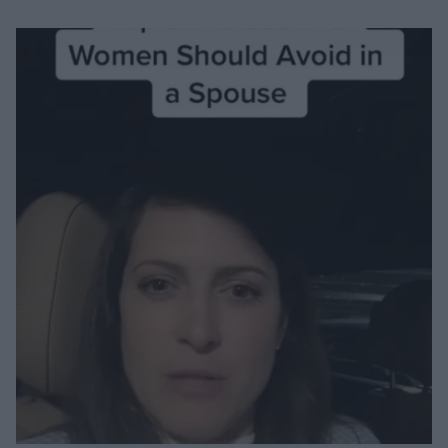
Μακιγιάζ
Beauty News
Well being
Ψυχολογία
Υγεία + Διατροφή
Σχέσεις & Σεξ
Fitness
Woman Power
Parenting
Working Girl
Real Women
Πρόσωπα