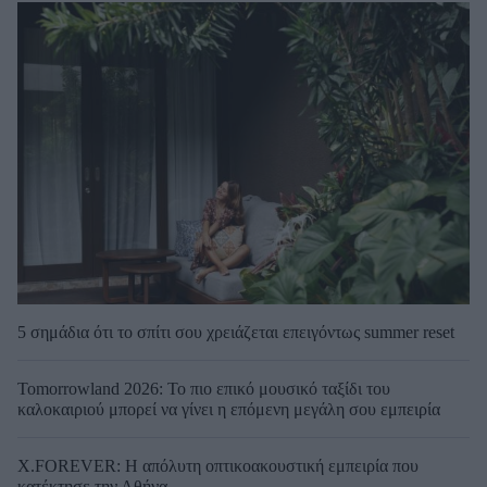
5 σημάδια ότι το σπίτι σου χρειάζεται επειγόντως summer reset
Tomorrowland 2026: Το πιο επικό μουσικό ταξίδι του
καλοκαιριού μπορεί να γίνει η επόμενη μεγάλη σου εμπειρία
X.FOREVER: Η απόλυτη οπτικοακουστική εμπειρία που
κατέκτησε την Αθήνα