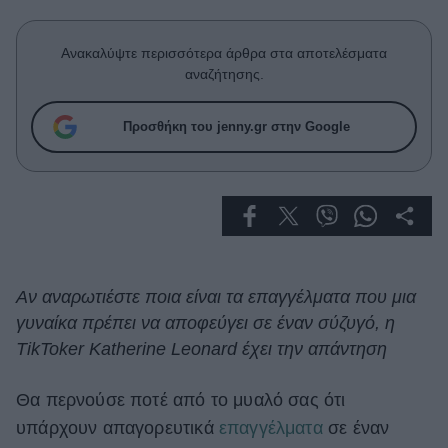
Celebrities
Συνεντεύξεις
Ανακαλύψτε περισσότερα άρθρα στα αποτελέσματα
Who
αναζήτησης.
True Stories
Ask the Guru
Προσθήκη του jenny.gr στην Google
Success Stories
Ζώδια
Living
Αν αναρωτιέστε ποια είναι τα επαγγέλματα που μια
Deco
γυναίκα πρέπει να αποφεύγει σε έναν σύζυγό, η
Cooking
TikToker Katherine Leonard έχει την απάντηση
Green
Θα περνούσε ποτέ από το μυαλό σας ότι
Αφιερώματα
υπάρχουν απαγορευτικά
επαγγέλματα
σε έναν