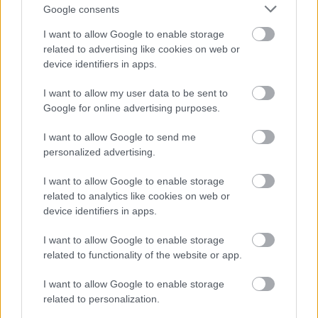
Google consents
I want to allow Google to enable storage
related to advertising like cookies on web or
device identifiers in apps.
Ακολουθήστε το
jenny.gr
στο
google
I want to allow my user data to be sent to
Google for online advertising purposes.
news
και μάθετε τα πάντα γύρω από
I want to allow Google to send me
τις τάσεις της μόδας, τα τέλεια outfits
personalized advertising.
και τα πιο hot fashion news.
I want to allow Google to enable storage
related to analytics like cookies on web or
device identifiers in apps.
I want to allow Google to enable storage
ΔΙΑΒΑΖΟΝΤΑΙ ΤΩΡΑ
related to functionality of the website or app.
I want to allow Google to enable storage
related to personalization.