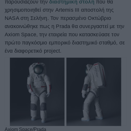
παρουσιάζουν την
διαστημική στολή
που θα
ΒΟΞ
χρησιμοποιηθεί στην Artemis III αποστολή της
NASA στη Σελήνη. Τον περασμένο Οκτώβριο
ανακοινώθηκε πως η Prada θα συνεργαστεί με την
Χωρίς Ταμπέλες
Axiom Space, την εταιρεία που κατασκεύασε τον
πρώτο παγκόσμιο εμπορικό διαστημικό σταθμό, σε
ένα διαφορετικό project.
Women's Forum
Hautes Grecians
Γάμος
Market News
Axiom Space/Prada