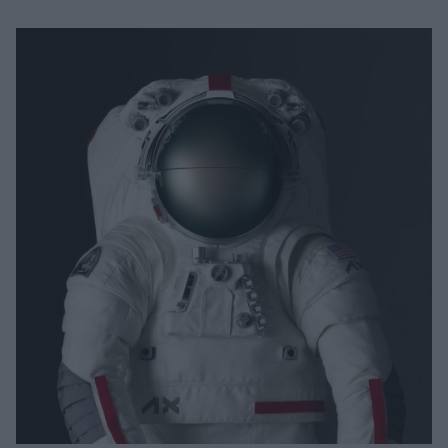
Μακιγιάζ
Beauty News
Well being
Ψυχολογία
Υγεία + Διατροφή
Σχέσεις & Σεξ
Fitness
Woman Power
Parenting
Working Girl
Real Women
Πρόσωπα