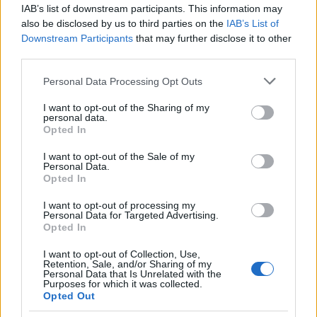
IAB’s list of downstream participants. This information may
also be disclosed by us to third parties on the
IAB’s List of
Downstream Participants
that may further disclose it to other
third parties.
Please note that this website/app uses one or more Google
Personal Data Processing Opt Outs
services and may gather and store information including but
not limited to your visit or usage behaviour. You may click to
I want to opt-out of the Sharing of my
personal data.
grant or deny consent to Google and its third-party tags to
Opted In
use your data for below specified purposes in below Google
consent section.
I want to opt-out of the Sale of my
Personal Data.
Opted In
I want to opt-out of processing my
Personal Data for Targeted Advertising.
Opted In
I want to opt-out of Collection, Use,
Retention, Sale, and/or Sharing of my
Personal Data that Is Unrelated with the
Purposes for which it was collected.
Opted Out