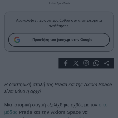
Celebrities
Axiom Space/Prada
Συνεντεύξεις
Who
Ανακαλύψτε περισσότερα άρθρα στα αποτελέσματα
True Stories
αναζήτησης.
Ask the Guru
Success Stories
Προσθήκη του jenny.gr στην Google
Ζώδια
Living
Deco
Η διαστημική στολή της Prada και της Axiom Space
Cooking
είναι μόνο η αρχή
Green
Μια ιστορική στιγμή εξελίχθηκε εχθές με τον
οίκο
Αφιερώματα
μόδας
Prada και την Axiom Space
να