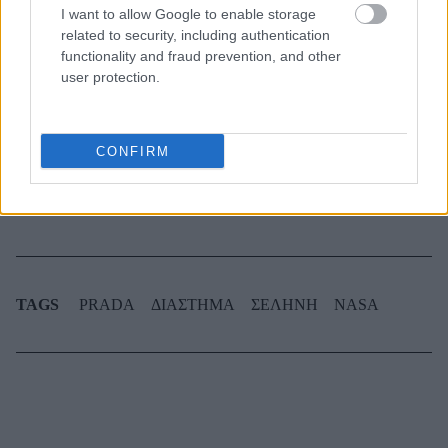
Οι μαμάκηδες του ζωδιακού: Αυτά τα ζώδια είναι
I want to allow Google to enable storage
συνήθως κολλημένα στη μαμά τους
related to security, including authentication
functionality and fraud prevention, and other
user protection.
Τα 6 σημεία του σπιτιού που δεν χρειάζεται να
καθαρίζεις κάθε εβδομάδα
CONFIRM
3-3-3 rule: Ο κανόνας που θα αλλάξει τον τρόπο
που ντύνεσαι
TAGS
PRADA
ΔΙΑΣΤΗΜΑ
ΣΕΛΗΝΗ
NASA