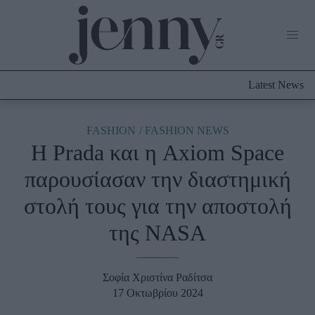
Life Now
What's New
Travel
Latest News
Culture
City Blogging
ABOUT US
ΔΙΑΦΗΜΙΣΤΕΙΤΕ
ΕΠΙΚΟΙΝΩΝΙΑ
FASHION
FASHION NEWS
Η Prada και η Axiom Space
Fashion
παρουσίασαν την διαστημική
Shopping
στολή τους για την αποστολή
Styling Tips
Fashion News
της NASA
Beauty - Ομορφιά
Σοφία Χριστίνα Ραδίτσα
Skincare
17 Οκτωβρίου 2024
Μαλλιά - Νύχια