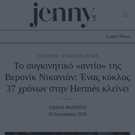
Life Now
What's New
Travel
Latest News
Culture
City Blogging
ABOUT US
ΔΙΑΦΗΜΙΣΤΕΙΤΕ
ΕΠΙΚΟΙΝΩΝΙΑ
FASHION
FASHION NEWS
Το συγκινητικό «αντίο» της
Fashion
Βερονίκ Νικανιάν: Ένας κύκλος
Shopping
37 χρόνων στην Hermès κλείνει
Styling Tips
Fashion News
ΑΝΘΙΑ ΦΙΛΙΠΠΗ
Beauty - Ομορφιά
26 Ιανουαρίου 2026
Skincare
Μαλλιά - Νύχια