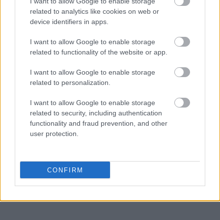
I want to allow Google to enable storage
Όπως είχε δηλώσει σε συνέντευξή της στη γαλλική
related to analytics like cookies on web or
εφημερίδα Le Figaro για την απόφαση της
device identifiers in apps.
αποχώρησή της:
«Ο Hermès μου έδωσε την
I want to allow Google to enable storage
ευκαιρία να επιλέξω εγώ τη σωστή στιγμή. Και
related to functionality of the website or app.
αυτή η στιγμή είναι τώρα»
I want to allow Google to enable storage
related to personalization.
I want to allow Google to enable storage
related to security, including authentication
functionality and fraud prevention, and other
user protection.
CONFIRM