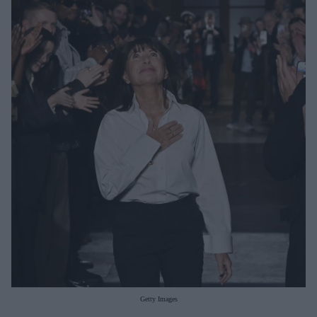
Μακιγιάζ
Beauty News
Well being
Ψυχολογία
Υγεία + Διατροφή
Σχέσεις & Σεξ
Fitness
Woman Power
Parenting
Working Girl
Real Women
Πρόσωπα
Getty Images