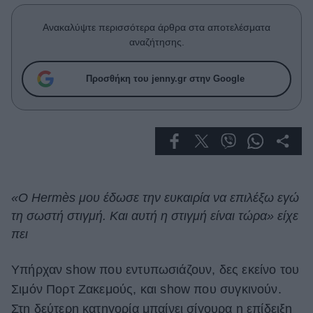
Celebrities
Συνεντεύξεις
Ανακαλύψτε περισσότερα άρθρα στα αποτελέσματα
Who
αναζήτησης.
True Stories
Ask the Guru
Προσθήκη του jenny.gr στην Google
Success Stories
Ζώδια
Living
«Ο Hermès μου έδωσε την ευκαιρία να επιλέξω εγώ
τη σωστή στιγμή. Και αυτή η στιγμή είναι τώρα» είχε
Deco
Cooking
πει
Green
Υπήρχαν show που εντυπωσιάζουν, δες εκείνο του
Αφιερώματα
Σιμόν Πορτ Ζακεμούς, και show που συγκινούν.
Στη δεύτερη κατηγορία μπαίνει σίγουρα η επίδειξη