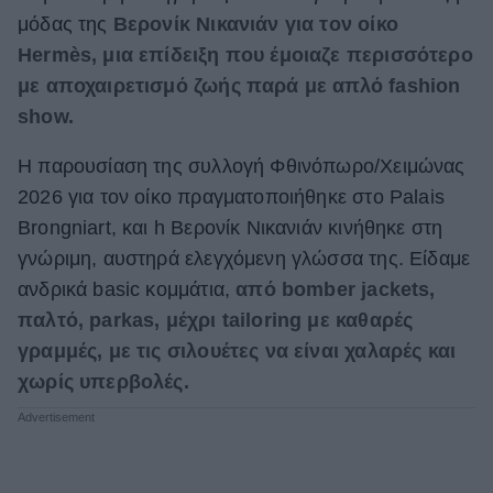
μόδας της
Βερονίκ Νικανιάν για τον οίκο
ΒΟΞ
Hermès, μια επίδειξη που έμοιαζε περισσότερο
με αποχαιρετισμό ζωής παρά με απλό fashion
show.
Χωρίς Ταμπέλες
H παρουσίαση της συλλογή Φθινόπωρο/Χειμώνας
2026 για τον οίκο πραγματοποιήθηκε στο Palais
Women's Forum
Brongniart, και h Βερονίκ Νικανιάν κινήθηκε στη
γνώριμη, αυστηρά ελεγχόμενη γλώσσα της. Είδαμε
Hautes Grecians
ανδρικά basic κομμάτια,
από bomber jackets,
παλτό, parkas, μέχρι tailoring με καθαρές
γραμμές, με τις σιλουέτες να είναι χαλαρές και
Γάμος
χωρίς υπερβολές.
Market News