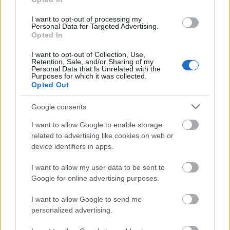
I want to opt-out of processing my
Personal Data for Targeted Advertising.
Δείτε αυτή τη δημοσίευση στο Instagram.
Opted In
I want to opt-out of Collection, Use,
Retention, Sale, and/or Sharing of my
Personal Data that Is Unrelated with the
Purposes for which it was collected.
Opted Out
Google consents
I want to allow Google to enable storage
related to advertising like cookies on web or
device identifiers in apps.
Η αποχώρησή της από τον οίκο να σου θυμίσω
I want to allow my user data to be sent to
πως
έγινε γνωστή τον Οκτώβριο
, και μοιάζει σαν
Google for online advertising purposes.
ένα τεράστιο κεφάλαιο, όχι μονάχα επαγγελματικό
I want to allow Google to send me
αλλά ζωής, να κλείνει.
personalized advertising.