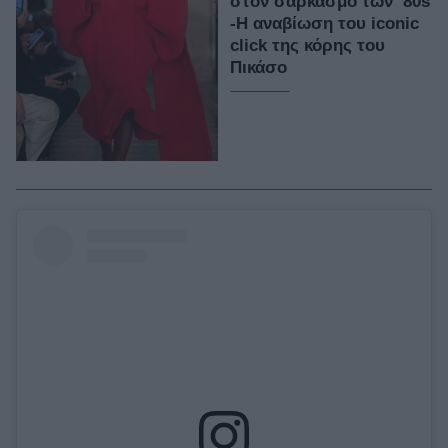
στον σαρκασμό των ’80s
-Η αναβίωση του iconic
click της κόρης του
Πικάσο