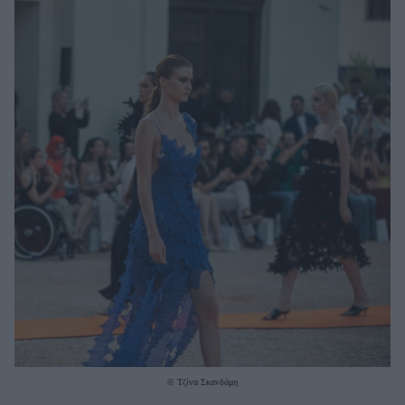
Μακιγιάζ
Beauty News
Well being
Ψυχολογία
Υγεία + Διατροφή
Σχέσεις & Σεξ
Fitness
Woman Power
Parenting
Working Girl
Real Women
Πρόσωπα
© Τζίνα Σκανδάμη