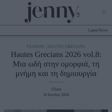
Life Now
What's New
Travel
Latest News
Culture
City Blogging
ABOUT US
ΔΙΑΦΗΜΙΣΤΕΙΤΕ
ΕΠΙΚΟΙΝΩΝΙΑ
FASHION
HAUTES GRECIANS
Hautes Grecians 2026 vol.8:
Fashion
Μια ωδή στην ομορφιά, τη
Shopping
μνήμη και τη δημιουργία
Styling Tips
Fashion News
JTeam
Beauty - Ομορφιά
10 Ιουνίου 2026
Skincare
Μαλλιά - Νύχια