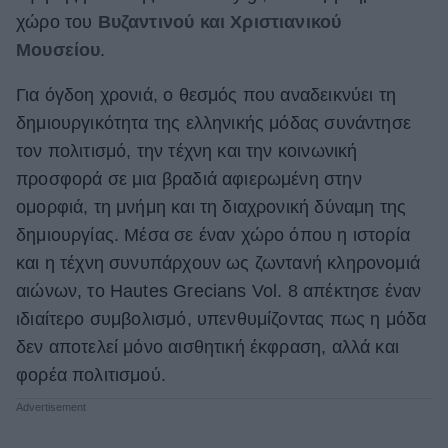
χώρο του
Βυζαντινού και Χριστιανικού
ΒΟΞ
Μουσείου
.
Για όγδοη χρονιά, ο θεσμός που αναδεικνύει τη
Χωρίς Ταμπέλες
δημιουργικότητα της ελληνικής μόδας συνάντησε
τον πολιτισμό, την τέχνη και την κοινωνική
προσφορά σε μια βραδιά αφιερωμένη στην
Women's Forum
ομορφιά, τη μνήμη και τη διαχρονική δύναμη της
δημιουργίας. Μέσα σε έναν χώρο όπου η ιστορία
Hautes Grecians
και η τέχνη συνυπάρχουν ως ζωντανή κληρονομιά
αιώνων, το Hautes Grecians Vol. 8 απέκτησε έναν
ιδιαίτερο συμβολισμό, υπενθυμίζοντας πως η μόδα
Γάμος
δεν αποτελεί μόνο αισθητική έκφραση, αλλά και
φορέα πολιτισμού.
Market News