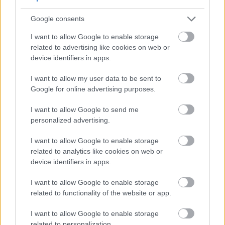
υφάσματα, relaxed tailoring, έντονες χρωματικές
Google consents
αντιθέσεις και σύγχρονες occasionwear προτάσεις
I want to allow Google to enable storage
συνέθεσαν μια συλλογή που ισορρόπησε ανάμεσα
related to advertising like cookies on web or
στη θηλυκότητα, τη δύναμη και τη σύγχρονη
device identifiers in apps.
πολυτέλεια. Τις εμφανίσεις ολοκλήρωσαν
γυαλιά
I want to allow my user data to be sent to
ηλίου Kokkoris Optics
, προσθέτοντας μια
Google for online advertising purposes.
επιπλέον νότα κομψότητας και καλοκαιρινής
ανεμελιάς.
I want to allow Google to send me
personalized advertising.
I want to allow Google to enable storage
related to analytics like cookies on web or
device identifiers in apps.
I want to allow Google to enable storage
related to functionality of the website or app.
I want to allow Google to enable storage
related to personalization.