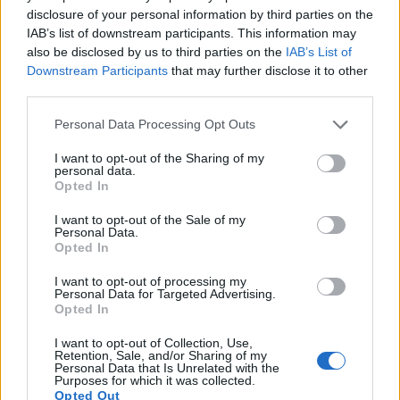
disclosure of your personal information by third parties on the
IAB’s list of downstream participants. This information may
also be disclosed by us to third parties on the
IAB’s List of
Downstream Participants
that may further disclose it to other
third parties.
Please note that this website/app uses one or more Google
Personal Data Processing Opt Outs
services and may gather and store information including but
not limited to your visit or usage behaviour. You may click to
I want to opt-out of the Sharing of my
personal data.
grant or deny consent to Google and its third-party tags to
Opted In
use your data for below specified purposes in below Google
consent section.
I want to opt-out of the Sale of my
Personal Data.
Opted In
I want to opt-out of processing my
Personal Data for Targeted Advertising.
Stelios Koudounaris © Τζίνα Σκανδάμη
Opted In
I want to opt-out of Collection, Use,
Ο
Στέλιος Κουδουνάρης
παρουσίασε μια συλλογή
Retention, Sale, and/or Sharing of my
Personal Data that Is Unrelated with the
εμπνευσμένη από το μεσογειακό καλοκαίρι, το φως
Purposes for which it was collected.
και τα χρώματα του ηλιοβασιλέματος. Αέρινα
Opted Out