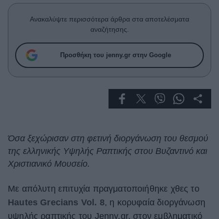
Celebrities
Συνεντεύξεις
Ανακαλύψτε περισσότερα άρθρα στα αποτελέσματα
Who
αναζήτησης.
True Stories
Ask the Guru
Προσθήκη του jenny.gr στην Google
Success Stories
Ζώδια
Living
Όσα ξεχώρισαν στη φετινή διοργάνωση του θεσμού
της ελληνικής Υψηλής Ραπτικής στου Βυζαντινό και
Deco
Cooking
Χριστιανικό Μουσείο.
Green
Με απόλυτη επιτυχία πραγματοποιήθηκε χθες το
Αφιερώματα
Hautes Grecians Vol. 8
, η κορυφαία διοργάνωση
υψηλής ραπτικής του Jenny.gr, στον εμβληματικό