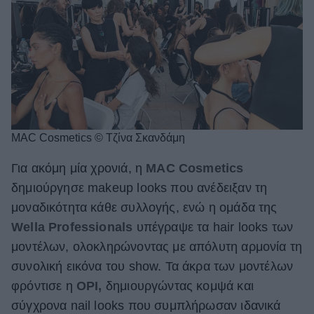
MAC Cosmetics © Τζίνα Σκανδάμη
Για ακόμη μία χρονιά, η
MAC Cosmetics
δημιούργησε makeup looks που ανέδειξαν τη
μοναδικότητα κάθε συλλογής, ενώ η ομάδα της
Wella Professionals
υπέγραψε τα hair looks των
μοντέλων, ολοκληρώνοντας με απόλυτη αρμονία τη
συνολική εικόνα του show. Τα άκρα των μοντέλων
φρόντισε η
OPI,
δημιουργώντας κομψά και
σύγχρονα nail looks που συμπλήρωσαν ιδανικά